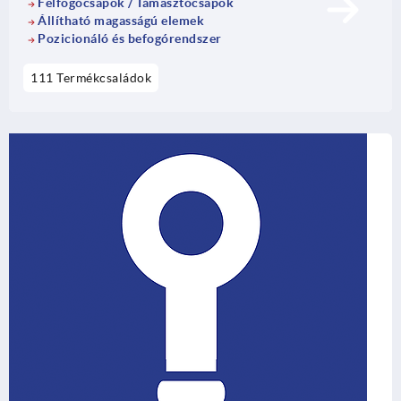
Felfogócsapok / Támasztócsapok
Állítható magasságú elemek
Pozicionáló és befogórendszer
111 Termékcsaládok