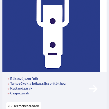
Békaszájszorítók
Tartozékok a békaszájszorítókhoz
Kattanózárak
Csapózárak
62 Termékcsaládok