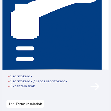
Elengedhetetlenek az automatizált berendezések, robotok
és gépek működéséhez, és a kiváló termékminőségnek
köszönhetően hosszú élettartamot és minimális állásidőt
garantálnak.
Szorítókarok
Szorítókarok / Lapos szorítókarok
Excenterkarok
144 Termékcsaládok