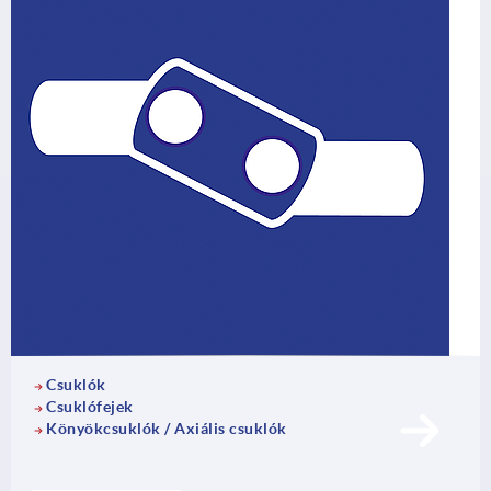
Csuklók
Csuklófejek
Könyökcsuklók / Axiális csuklók