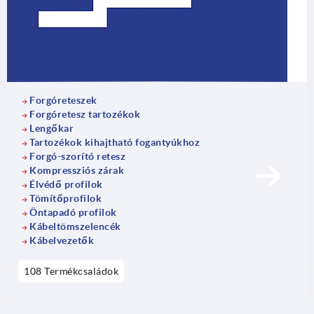
Forgóreteszek
Forgóretesz tartozékok
Lengőkar
Tartozékok kihajtható fogantyúkhoz
Forgó-szorító retesz
Kompressziós zárak
Élvédő profilok
Tömítőprofilok
Öntapadó profilok
Kábeltömszelencék
Kábelvezetők
108 Termékcsaládok