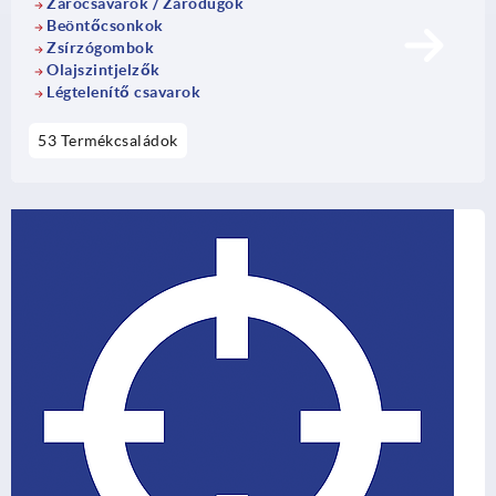
Zárócsavarok / Záródugók
Beöntőcsonkok
Zsírzógombok
Olajszintjelzők
Légtelenítő csavarok
53 Termékcsaládok