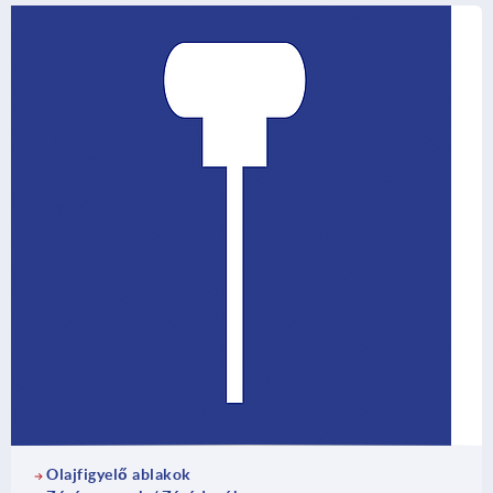
Olajfigyelő ablakok