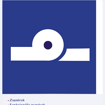
Zsanérok
Funkcionális zsanérok