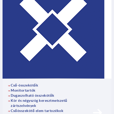
Cső-összekötők
Monitortartók
Dugaszolható összekötők
Kör és négyszög keresztmetszetű
zártszelvények
Csőösszekötő elem tartozékok