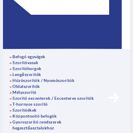
Befogó egységek
Szorítóvasak
Szorítóhorgok
Lengőszorítók
Húzószorítók / Nyomószorítók
Oldalszorítók
Mélyszorító
Szorító excenterek / Excenteres szorítók
T-hornyos szorító
Szorítóékek
Központosító befogók
Gyorsszorító rendszerek
hegesztőasztalokhoz