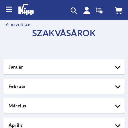
text.skipToContent
text.skipToNavigation
KEZDŐLAP
SZAKVÁSÁROK
Január
Február
Március
Április
20.01.2026 – 22.01.2026