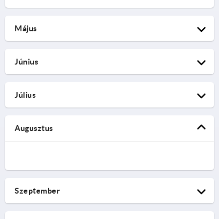
MetalTech
Május
03.02.2026 – 05.02.2026
Nadarzyn, Poland | Stand D1.20
MD&M West
KIPP Poland
Június
02.03.2026 – 06.03.2026
Anaheim, USA | Stand 4139
BIEMH
KIPP INC
Július
08.04.2026 – 08.04.2026
Tovább a szakvásárhoz
Bilbao, Spain | Stand 1 A-12
Metalworking & Manufacturing
KIPP Spain
Augusztus
07.05.2026 – 13.05.2026
Tovább a szakvásárhoz
Langley, Canada
Components
KIPP Canada
16.06.2026 – 18.06.2026
Tovább a szakvásárhoz
Düsseldorf, Germany | Hall 18a | Stand F01
Fabtech
KIPP Germany
Szeptember
Tovább a szakvásárhoz
Toronto, Canada