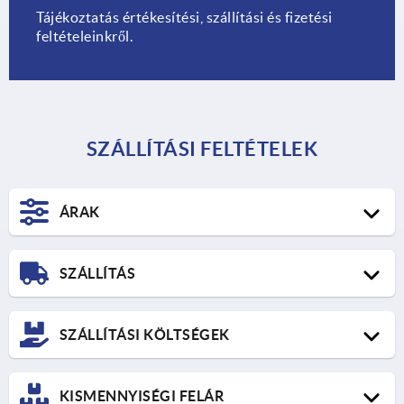
Tájékoztatás értékesítési, szállítási és fizetési
feltételeinkről.
SZÁLLÍTÁSI FELTÉTELEK
ÁRAK
SZÁLLÍTÁS
SZÁLLÍTÁSI KÖLTSÉGEK
Itt találja a UPS szabványos szállítási díjtáblázatát és
KISMENNYISÉGI FELÁR
további információkat az expressz szállításról.