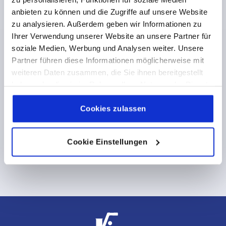
anbieten zu können und die Zugriffe auf unsere Website
zu analysieren. Außerdem geben wir Informationen zu
Ihrer Verwendung unserer Website an unsere Partner für
Iratkozzon fel most a KIPP hírlevélre
SPEDITION szállítás
soziale Medien, Werbung und Analysen weiter. Unsere
Partner führen diese Informationen möglicherweise mit
Szeretne elsőként értesülni az exkluzív ajánlatokról és
hírekről? Iratkozzon fel hírlevelünkre, és ne maradjon
weiteren Daten zusammen, die Sie ihnen bereitgestellt
Rendelés
le további izgalmas akciókról!
haben oder die sie im Rahmen Ihrer Nutzung der Dienste
8:00 óráig - Szállítás a rendelés napján
gesammelt haben.
Cookie Richtlinien
8:00 óra után - Szállítás a következő
Impressum
|
Datenschutz
|
AGB
Cookies zulassen
munkanapon
Cookie Einstellungen