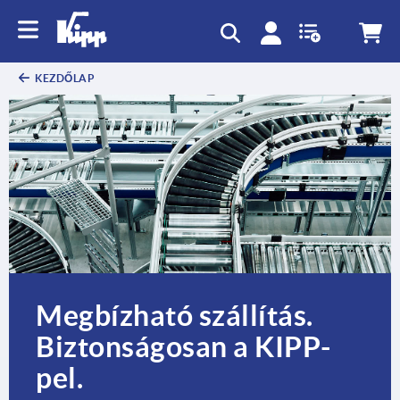
text.skipToContent
text.skipToNavigation
KEZDŐLAP
Megbízható szállítás.
Biztonságosan a KIPP-
pel.