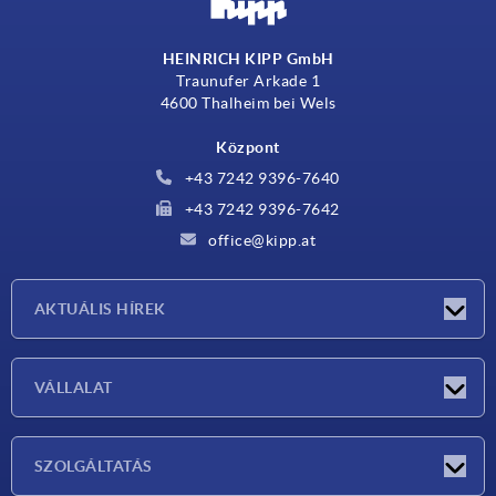
HEINRICH KIPP GmbH
Traunufer Arkade 1
4600 Thalheim bei Wels
Központ
+43 7242 9396-7640
+43 7242 9396-7642
office@kipp.at
AKTUÁLIS HÍREK
Exhibitions
VÁLLALAT
Újdonságok
Vállalat
SZOLGÁLTATÁS