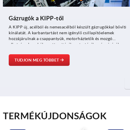
Gázrugók a KIPP-től
A KIPP új, acélból és nemesacélból készült gázrugókkal bővíti
kínálatát. A karbantartást nem igénylő csillapítóelemek
hozzájárulnak a csappantyúk, motorháztetők és mozgó
alkatrészek szabályozott nyitásához, tartásához és zárásához,
továbbá a gépészetben, az orvostechnikában, valamint a jármű-
berendezésgyártásban alkalmazhatók.
TUDJON MEG TÖBBET
TERMÉKÚJDONSÁGOK