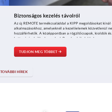
Biztonságos kezelés távolról
Az új REMOTE termékcsaláddal a KIPP megoldásokat kínál 
alkalmazásokhoz, amelyeknél a kezelőelemek közvetlenül n
hozzáférhetők. A középpontban a rögzítőcsapok, kioldók és
kattanózárak állnak, amelyek Bowden kábelekkel
 és
csatlakoztathatók egymáshoz.
TUDJON MEG TÖBBET
TOVÁBBI HÍREK