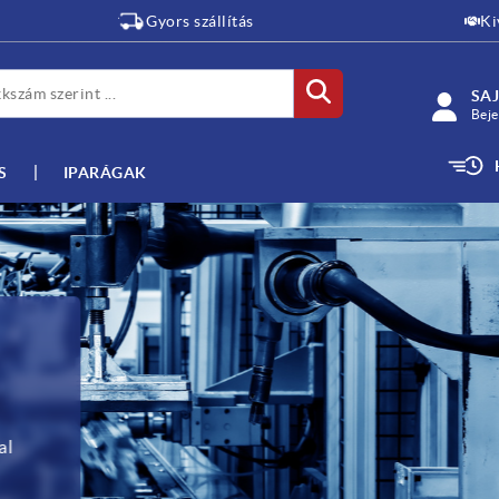
Gyors szállítás
Ki
SAJ
Beje
S
IPARÁGAK
al