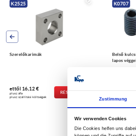
ÚJ
K0707
K1130
Belső kulcsnyílású hernyócsavarok
Zárócsavaro
lapos véggel, DIN EN ISO 4026
vállal és be
DIN 908
ettől
0,11 €
ettől
0,27
RÉSZLETEK
plusz áfa
plusz áfa
plusz szállítási költségek
plusz szállítási
Zustimmung
Wir verwenden Cookies
Die Cookies helfen uns dabei
können und die Zugriffe auf