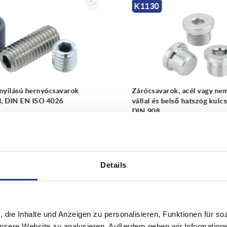
ÚJ
K0791
k, acél vagy nemesacél,
Golyós rögzítőcsapok, neme
lső hatszög kulcsnyílással,
gomba alakú fogantyúval
 €
ettől
16,12 €
RÉSZLETEK
RÉ
plusz áfa
 költségek
plusz szállítási költségek
Details
, die Inhalte und Anzeigen zu personalisieren, Funktionen für so
 unsere Website zu analysieren. Außerdem geben wir Information