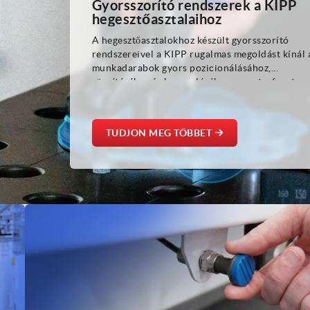
Gyorsszorító rendszerek a KIPP
hegesztőasztalaihoz
A hegesztőasztalokhoz készült gyorsszorító
rendszereivel a KIPP rugalmas megoldást kínál 
munkadarabok gyors pozicionálásához,
rögzítéséhez és leszereléséhez a raszterfuratos
asztalokon. A moduláris elemek elősegítik a
hatékony felszerelést és biztosítják a
reprodukálható pozicionálást – ideálisak a
TUDJON MEG TÖBBET
hegesztésnél és készülékgyártásnál, a gép- és
berendezésgyártásnál, valamint a
fémmegmunkálásnál.