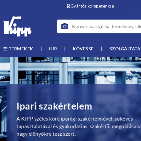
text.skipToContent
text.skipToNavigation
Gyártói kompetencia
HÍR
KÖVESSE
SZOLGÁLTATÁ
TERMÉKEK
Ipari szakértelem
A KIPP széles körű iparági szakértelmével, sokéves
tapasztalatával és gyakorlatias, szakértői megoldásaiv
nagy előnyökre tesz szert.