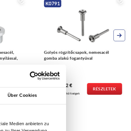
ÚJ
ÚJ
K2078
sacél
Tömítőgyűrűk, DIN 7603, réz,
alumínium vagy nemesacél
ettől
0,10 €
SZLETEK
RÉSZLETEK
plusz áfa
plusz szállítási költségek
Über Cookies
ziale Medien anbieten zu
en zu Ihrer Verwendung