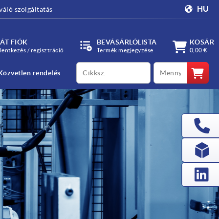
HU
váló szolgáltatás
ÁT FIÓK
BEVÁSÁRLÓLISTA
KOSÁR
lentkezés / regisztráció
Termék megjegyzése
0,00 €
productCode
qty
Közvetlen rendelés