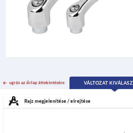
ugrás az űrlap áttekintésére
VÁLTOZAT KIVÁLAS
CURRE
CURRE
TAB:
TAB:
Rajz megjelenítése / elrejtése