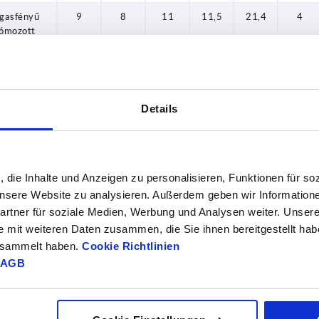
gasfényű
9
8
11
11,5
21,4
4
ómozott
gasfényű
9
8
11
11,5
21,4
4
ómozott
gasfényű
0
10
13
14
24,5
4
Details
ómozott
gasfényű
0
10
13
14
24,5
4
ómozott
, die Inhalte und Anzeigen zu personalisieren, Funktionen für so
gasfényű
0
10
13
14
24,5
4
 unsere Website zu analysieren. Außerdem geben wir Information
ómozott
rtner für soziale Medien, Werbung und Analysen weiter. Unsere
e mit weiteren Daten zusammen, die Sie ihnen bereitgestellt ha
gasfényű
1
10
13
14
24,5
4
gesammelt haben.
Cookie Richtlinien
ómozott
AGB
gasfényű
1
10
13
14
24,5
4
ómozott