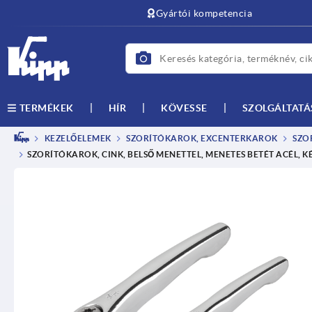
text.skipToContent
text.skipToNavigation
Gyártói kompetencia
HÍR
KÖVESSE
SZOLGÁLTATÁ
TERMÉKEK
KEZELŐELEMEK
SZORÍTÓKAROK, EXCENTERKAROK
SZO
SZORÍTÓKAROK, CINK, BELSŐ MENETTEL, MENETES BETÉT ACÉL, 