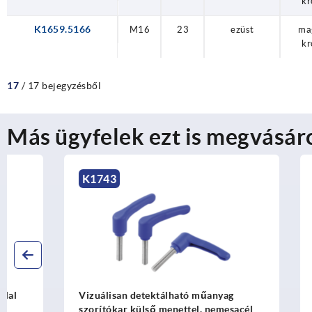
kr
K1659.5166
M16
23
ezüst
ma
kr
17
/ 17 bejegyzésből
Más ügyfelek ezt is megvásár
K1743
K0752
Vizuálisan detektálható műanyag
Szorítókaro
szorítókar külső menettel, nemesacél
menetes bet