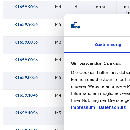
K1659.9046
M4
6
ezüst
ma
kr
K1659.9056
M5
6
ezüst
ma
kr
K1659.0036
M3
9
ezüst
ma
Zustimmung
kr
K1659.0046
M4
9
ezüst
ma
Wir verwenden Cookies
kr
Die Cookies helfen uns dabei
K1659.0056
M5
9
ezüst
ma
können und die Zugriffe auf
kr
unserer Website an unsere Pa
Informationen möglicherweis
K1659.1046
M4
9
ezüst
ma
Ihrer Nutzung der Dienste 
kr
Impressum
|
Datenschutz
|
K1659.1056
M5
9
ezüst
ma
kr