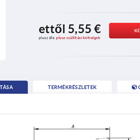
ettől
5,55 €
KÉ
plusz áfa
plusz szállítási költségek
ZTÁSA
TERMÉKRÉSZLETEK
NT
NT