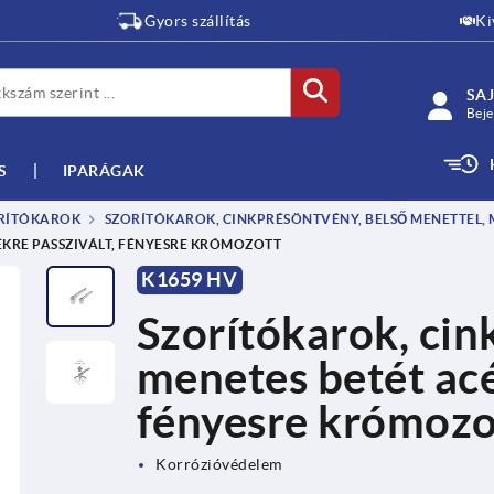
Gyors szállítás
Ki
SAJ
Beje
S
IPARÁGAK
RÍTÓKAROK
SZORÍTÓKAROK, CINKPRÉSÖNTVÉNY, BELSŐ MENETTEL, M
KÉKRE PASSZIVÁLT, FÉNYESRE KRÓMOZOTT
K1659 HV
Szorítókarok, cink
menetes betét acél
fényesre krómozo
Korrózióvédelem