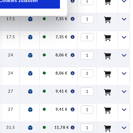
Cookies zulassen
14,5
31
34
40
47
7
16
5,83 €
17,5
42,5
45,5
65
74,5
9,5
20
7,35 €
17,5
42,5
45,5
65
74,5
9,5
20
7,35 €
24
54,5
58,5
80
91
11
22
8,06 €
24
54,5
58,5
80
91
11
22
8,06 €
27
63
67,5
95
109
13
24
9,41 €
27
63
67,5
95
109
13
24
9,41 €
31,5
73
77,5
110
126
15
26
11,78 €