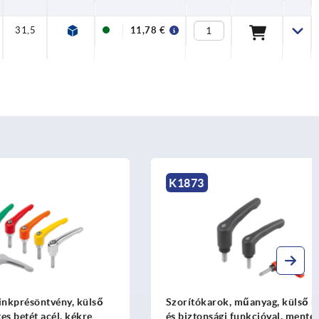
31,5
73
77,5
110
126
15
26
11,78 €
K1873
ény, külső
Szorítókarok, műanyag, külső menettel
l, kékre
és biztonsági funkcióval, mentes betét