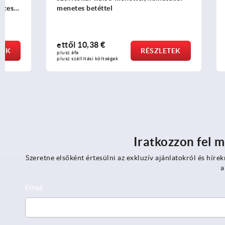
menetes betéttel
ettől
10,38 €
ettől
7,54
RÉSZLETEK
plusz áfa
plusz áfa
plusz szállítási költségek
plusz szállítási
Iratkozzon fel m
Szeretne elsőként értesülni az exkluzív ajánlatokról és hírek
a