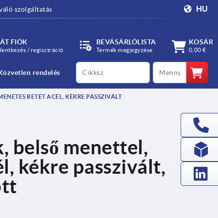
HU
váló szolgáltatás
ÁT FIÓK
BEVÁSÁRLÓLISTA
KOSÁR
lentkezés / regisztráció
Termék megjegyzése
0,00 €
productCode
qty
Közvetlen rendelés
ENETES BETÉT ACÉL, KÉKRE PASSZIVÁLT
, belső menettel,
, kékre passzivált,
tt