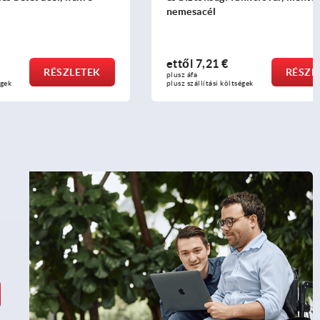
nemesacél
ettől
7,21 €
SZLETEK
RÉSZLETEK
plusz áfa
plusz szállítási költségek