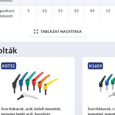
ómozott
gasfényű
5
23
31
32
49
12
ómozott
TÁBLÁZAT NAGYÍTÁSA
olták
K1659
k, acél, külső menettel,
Szorítókarok, cinkprésöntv
ét acél, barnított
menettel, menetes betét acé