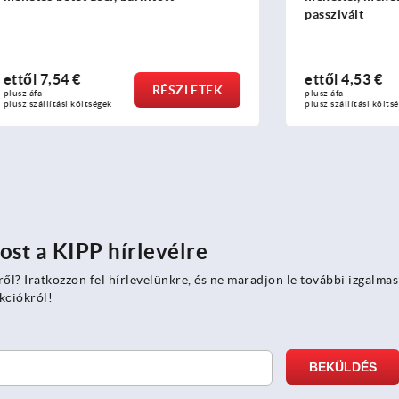
passzivált
 €
ettől
4,53 €
RÉSZLETEK
RÉ
plusz áfa
 költségek
plusz szállítási költségek
ost a KIPP hírlevélre
ről? Iratkozzon fel hírlevelünkre, és ne maradjon le további izgalmas
kciókról!