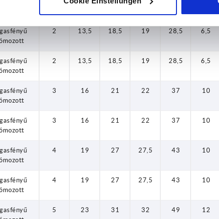
Cookie Einstellungen
gasfényű
1
10
13
14
24,5
4
ómozott
gasfényű
2
13,5
18,5
19
28,5
6,5
ómozott
gasfényű
2
13,5
18,5
19
28,5
6,5
ómozott
gasfényű
3
16
21
22
37
10
ómozott
gasfényű
3
16
21
22
37
10
ómozott
gasfényű
4
19
27
27,5
43
10
ómozott
gasfényű
4
19
27
27,5
43
10
ómozott
gasfényű
5
23
31
32
49
12