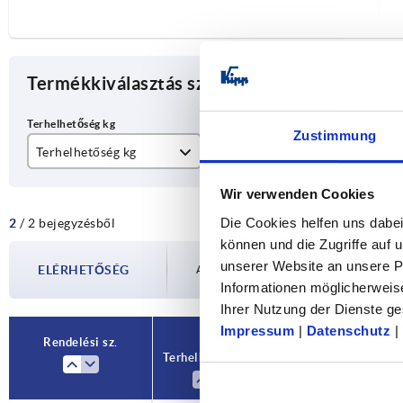
Termékkiválasztás szűkítése
Zustimmung
Terhelhetőség kg
Kerékcsapágyazás
D
100
siklócsapágyak
80
Wir verwenden Cookies
Die Cookies helfen uns dabei
2
/ 2 bejegyzésből
130
10
können und die Zugriffe auf
unserer Website an unsere Pa
ELÉRHETŐSÉG
Az elérhetőségeket rendszeres időközönk
Informationen möglicherweis
Ihrer Nutzung der Dienste 
Impressum
|
Datenschutz
|
Rendelési sz.
Terhelhetőség kg
Kerékcsapágyazás