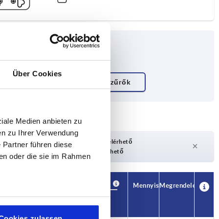
Über Cookies
kabroncs
zürke
ziale Medien anbieten zu
en zu Ihrer Verwendung
ató
Hamarosan újra elérhető
 Partner führen diese
ítható
Jelenleg nem elérhető
ben oder die sie im Rahmen
Elérhetőség
CAD
Mennyiség
Megrendelés
A
H
Ár
Cookies zulassen