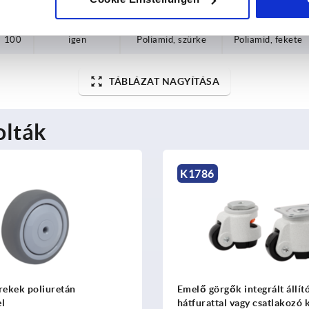
80
igen
Poliamid, szürke
Poliamid, fekete
100
igen
Poliamid, szürke
Poliamid, fekete
TÁBLÁZAT NAGYÍTÁSA
olták
K1765
k integrált állítólábbal
Acéllemez vezető- és bakg
 vagy csatlakozó karimával
elasztikus tömörgumi futófel