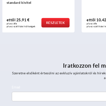
ettől
10,42 €
ettől
58,8
RÉSZLETEK
plusz áfa
plusz áfa
plusz szállítási költségek
plusz szállítási
Iratkozzon fel m
Szeretne elsőként értesülni az exkluzív ajánlatokról és hírek
a