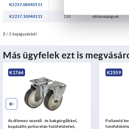
K2237.08040111
100
siklócsapágyak
K2237.10040111
130
siklócsapágyak
2
/ 2 bejegyzésből
Más ügyfelek ezt is megvásár
K2559
K1786
Poliamid kerekek poliuretán
Emelő görgő
futófelülettel
hátfurattal