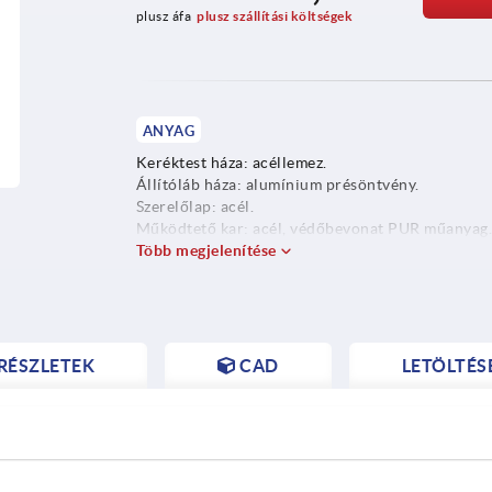
plusz áfa
plusz szállítási költségek
ANYAG
Keréktest háza: acéllemez.
Állítóláb háza: alumínium présöntvény.
Szerelőlap: acél.
Működtető kar: acél, védőbevonat PUR műanyag
Állítóláb: Műanyag PA, üvegszemcse erősítésű. O
Több megjelenítése
acél.
Keréktárcsa: lásd a táblázatot.
Futófelület: lásd a táblázatot.
RÉSZLETEK
CAD
LETÖLTÉS