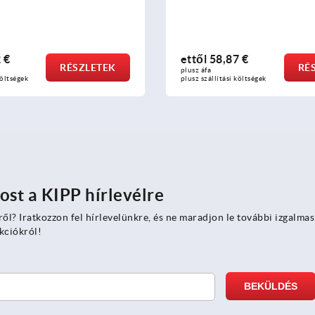
közepes teherbírású kivitel
7 €
ettől
118,29 €
RÉSZLETEK
RÉ
plusz áfa
 költségek
plusz szállítási költségek
ost a KIPP hírlevélre
ről? Iratkozzon fel hírlevelünkre, és ne maradjon le további izgalmas
kciókról!