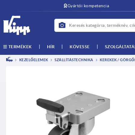
text.skipToContent
text.skipToNavigation
Gyártói kompetencia
HÍR
KÖVESSE
SZOLGÁLTATÁ
TERMÉKEK
KEZELŐELEMEK
SZÁLLÍTÁSTECHNIKA
KEREKEK / GÖRGŐ