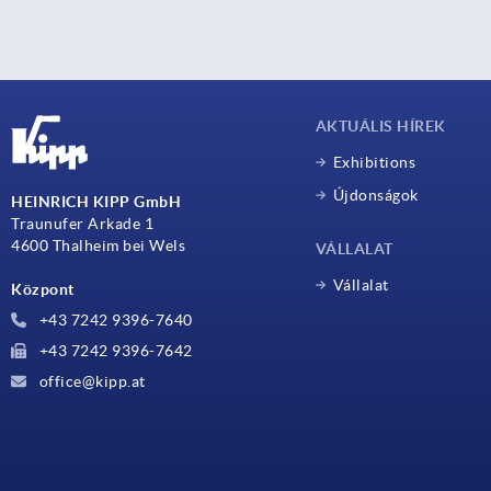
AKTUÁLIS HÍREK
Exhibitions
Újdonságok
HEINRICH KIPP GmbH
Traunufer Arkade 1
4600 Thalheim bei Wels
VÁLLALAT
Vállalat
Központ
+43 7242 9396-7640
+43 7242 9396-7642
office@kipp.at