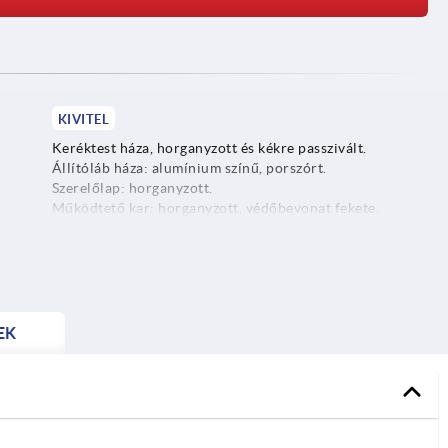
KIVITEL
Keréktest háza, horganyzott és kékre passzivált.
Állítóláb háza: alumínium színű, porszórt.
Szerelőlap: horganyzott.
.
Működtető kar: horganyzott, védőbevonat fekete.
rsó,
Állítóláb: fekete. Orsó, horganyzott.
Keréktárcsa: lásd a táblázatot.
Futófelület: lásd a táblázatot.
EK