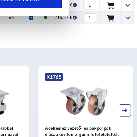
56
125
180,55 €
65
145
216,37 €
K1782
örgők
Nagy teherbírású kerekek hegesztett
ülettel,
keréktest