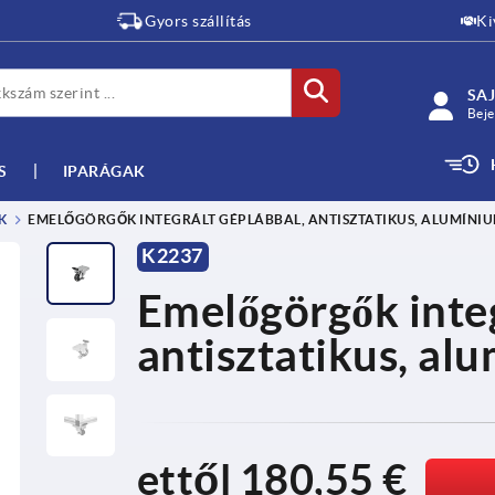
Gyors szállítás
Ki
SAJ
Beje
S
IPARÁGAK
K
EMELŐGÖRGŐK INTEGRÁLT GÉPLÁBBAL, ANTISZTATIKUS, ALUMÍNI
K2237
Emelőgörgők integ
antisztatikus, al
ettől
180,55 €