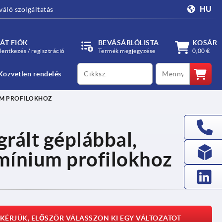
HU
váló szolgáltatás
ÁT FIÓK
BEVÁSÁRLÓLISTA
KOSÁR
lentkezés / regisztráció
Termék megjegyzése
0,00 €
productCode
qty
Közvetlen rendelés
UM PROFILOKHOZ
rált géplábbal,
umínium profilokhoz
KÉRJÜK, ELŐSZÖR VÁLASSZON KI EGY VÁLTOZATOT