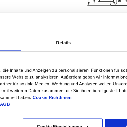
Details
ESD elektrosztatikus kisülés
Anyag Keré
igen
Poliamid, s
, die Inhalte und Anzeigen zu personalisieren, Funktionen für so
TÁBLÁZAT NAGYÍTÁSA
0
 unsere Website zu analysieren. Außerdem geben wir Information
Azonnal szállíth
rtner für soziale Medien, Werbung und Analysen weiter. Unsere
ént naponta többször frissítjük.
Hamarosan száll
e mit weiteren Daten zusammen, die Sie ihnen bereitgestellt ha
gesammelt haben.
Cookie Richtlinien
AGB
D
ESD
Anyag Kerékabroncs
Anyag Futófelület
elektrosztatikus
kisülés
Cookie Einstellungen