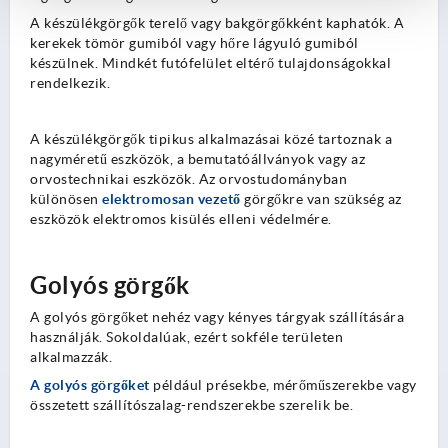
A készülékgörgők terelő vagy bakgörgőkként kaphatók. A
kerekek tömör gumiból vagy hőre lágyuló gumiból
készülnek. Mindkét futófelület eltérő tulajdonságokkal
rendelkezik.
A készülékgörgők tipikus alkalmazásai közé tartoznak a
nagyméretű eszközök, a bemutatóállványok vagy az
orvostechnikai eszközök. Az orvostudományban
különösen
elektromosan vezető
görgőkre van szükség az
eszközök elektromos kisülés elleni védelmére.
Golyós görgők
A golyós görgőket nehéz vagy kényes tárgyak szállítására
használják. Sokoldalúak, ezért sokféle területen
alkalmazzák.
A golyós görgőket
például présekbe, mérőműszerekbe vagy
összetett szállítószalag-rendszerekbe szerelik be.