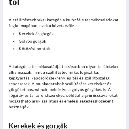
től
A szállítástechnikai kategória különféle termékcsaládokat
foglal magában, ezek a következők:
Kerekek és görgők
Golyós görgők
Kötözési pontok
A kategória termékcsaládjait elsősorban olyan területeken
alkalmazzák, mint a szállítástechnika, logisztika,
gépgyártás, kapcsolószekrény-építés és szállítószalag-
rendszerek. A munkadarabok szállítására kerekeket és
görgőket használnak, beleértve a golyós görgőket is. A
rögzítő- és tartórendszereket, például a gyűrűscsavarokat
mozgatható áruk szállítási és emelési segédeszközeként
használják.
Kerekek és görgők