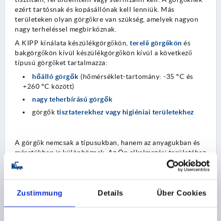
ezért tartósnak és kopásállónak kell lenniük. Más
területeken olyan görgőkre van szükség, amelyek nagyon
nagy terheléssel megbirkóznak.
A KIPP kínálata készülékgörgőkön,
terelő görgőkön
és
bakgörgőkön kívül készülékgörgőkön kívül a következő
típusú görgőket tartalmazza:
hőálló görgők
(hőmérséklet-tartomány: -35 °C és
+260 °C között)
nagy teherbírású görgők
görgők
tisztaterekhez vagy higiéniai területekhez
A görgők nemcsak a típusukban, hanem az anyagukban és
méretükben is különböznek. Az Ön alkalmazási területéhez
megfelelő kerekeket és görgőket kínálunk.
Terelő görgő vagy bakgörgő
Zustimmung
Details
Über Cookies
A terelő görgők megkönnyítik a tárgyak mozgatását
ívekben és folyosókon keresztül. A görgők különösen