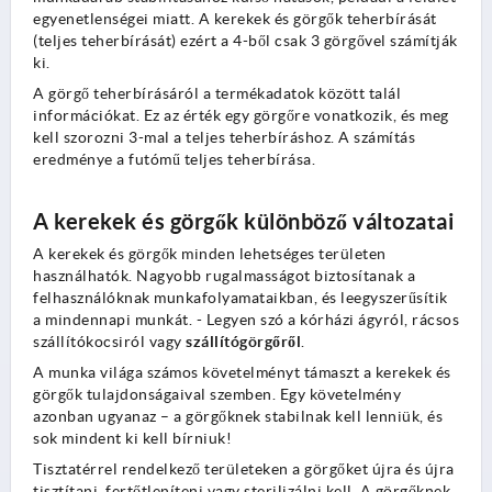
egyenetlenségei miatt. A kerekek és görgők teherbírását
(teljes teherbírását) ezért a 4-ből csak 3 görgővel számítják
ki.
A görgő teherbírásáról a termékadatok között talál
információkat. Ez az érték egy görgőre vonatkozik, és meg
kell szorozni 3-mal a teljes teherbíráshoz. A számítás
eredménye a futómű teljes teherbírása.
A kerekek és görgők különböző változatai
A kerekek és görgők minden lehetséges területen
használhatók. Nagyobb rugalmasságot biztosítanak a
felhasználóknak munkafolyamataikban, és leegyszerűsítik
a mindennapi munkát. - Legyen szó a kórházi ágyról, rácsos
szállítókocsiról vagy
szállítógörgőről
.
A munka világa számos követelményt támaszt a kerekek és
görgők tulajdonságaival szemben. Egy követelmény
azonban ugyanaz – a görgőknek stabilnak kell lenniük, és
sok mindent ki kell bírniuk!
Tisztatérrel rendelkező területeken a görgőket újra és újra
tisztítani, fertőtleníteni vagy sterilizálni kell. A görgőknek