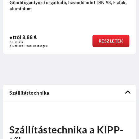
t DIN 98, E alak,
Biztonsági hengeres fogantyúk, műan
elforduló
ettől
28,19 €
RÉSZLETEK
plusz áfa
plusz szállítási költségek
Szállítástechnika
Szállítástechnika a KIPP-