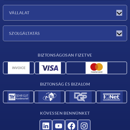
Exhibitions
VÁLLALAT
Újdonságok
Vállalat
SZOLGÁLTATÁS
Anyagok áttekintése
BIZTONSÁGOSAN FIZETVE
Szállítási feltételek
CAD-adatok
Katalógus
BIZTONSÁG ÉS BIZALOM
Kapcsolat
Szállítók számára
KÖVESSEN BENNÜNKET