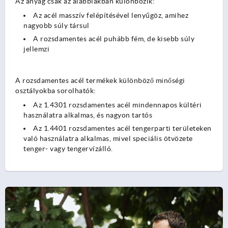
Az anyag csak az alábbiakban különbözik:
Az acél masszív felépítésével lenyűgöz, amihez
nagyobb súly társul
A rozsdamentes acél puhább fém, de kisebb súly
jellemzi
A rozsdamentes acél termékek különböző minőségi
osztályokba sorolhatók:
Az 1.4301 rozsdamentes acél mindennapos kültéri
használatra alkalmas, és nagyon tartós
Az 1.4401 rozsdamentes acél tengerparti területeken
való használatra alkalmas, mivel speciális ötvözete
tenger- vagy tengervízálló.