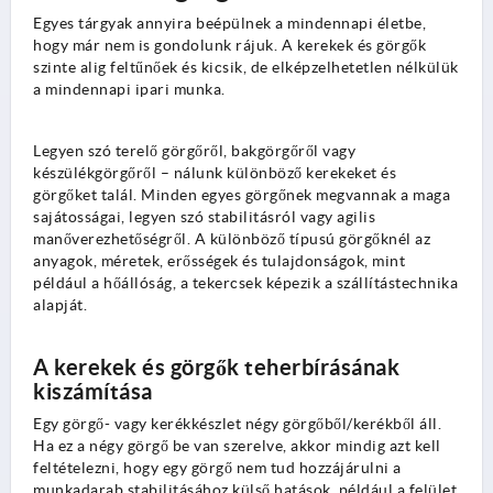
Egyes tárgyak annyira beépülnek a mindennapi életbe,
hogy már nem is gondolunk rájuk. A kerekek és görgők
szinte alig feltűnőek és kicsik, de elképzelhetetlen nélkülük
a mindennapi ipari munka.
Legyen szó terelő görgőről, bakgörgőről vagy
készülékgörgőről – nálunk különböző kerekeket és
görgőket talál. Minden egyes görgőnek megvannak a maga
sajátosságai, legyen szó stabilitásról vagy agilis
manőverezhetőségről. A különböző típusú görgőknél az
anyagok, méretek, erősségek és tulajdonságok, mint
például a hőállóság, a tekercsek képezik a szállítástechnika
alapját.
A kerekek és görgők teherbírásának
kiszámítása
Egy görgő- vagy kerékkészlet négy görgőből/kerékből áll.
Ha ez a négy görgő be van szerelve, akkor mindig azt kell
feltételezni, hogy egy görgő nem tud hozzájárulni a
munkadarab stabilitásához külső hatások, például a felület