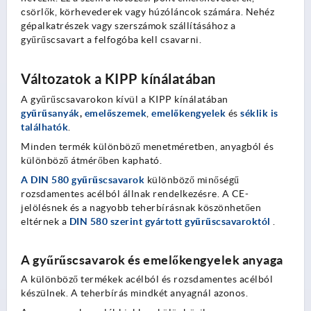
csörlők, körhevederek vagy húzóláncok számára. Nehéz
gépalkatrészek vagy szerszámok szállításához a
gyűrűscsavart a felfogóba kell csavarni.
Változatok a KIPP kínálatában
A gyűrűscsavarokon kívül a KIPP kínálatában
gyűrűsanyák
,
emelőszemek
,
emelőkengyelek
és
séklik is
találhatók
.
Minden termék különböző menetméretben, anyagból és
különböző átmérőben kapható.
A DIN 580 gyűrűscsavarok
különböző minőségű
rozsdamentes acélból állnak rendelkezésre. A CE-
jelölésnek és a nagyobb teherbírásnak köszönhetően
eltérnek a
DIN 580 szerint gyártott gyűrűscsavaroktól
.
A gyűrűscsavarok és emelőkengyelek anyaga
A különböző termékek acélból és rozsdamentes acélból
készülnek. A teherbírás mindkét anyagnál azonos.