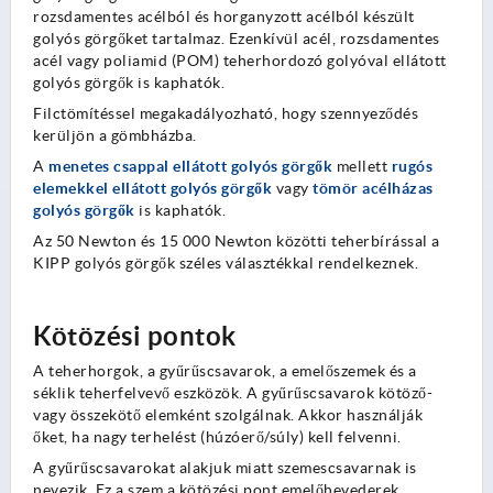
rozsdamentes acélból és horganyzott acélból készült
golyós görgőket tartalmaz. Ezenkívül acél, rozsdamentes
acél vagy poliamid (POM) teherhordozó golyóval ellátott
golyós görgők is kaphatók.
Filctömítéssel megakadályozható, hogy szennyeződés
kerüljön a gömbházba.
A
menetes csappal ellátott golyós görgők
mellett
rugós
elemekkel ellátott golyós görgők
vagy
tömör acélházas
golyós görgők
is kaphatók.
Az 50 Newton és 15 000 Newton közötti teherbírással a
KIPP golyós görgők széles választékkal rendelkeznek.
Kötözési pontok
A teherhorgok, a gyűrűscsavarok, a emelőszemek és a
séklik teherfelvevő eszközök. A gyűrűscsavarok kötöző-
vagy összekötő elemként szolgálnak. Akkor használják
őket, ha nagy terhelést (húzóerő/súly) kell felvenni.
A gyűrűscsavarokat alakjuk miatt szemescsavarnak is
nevezik. Ez a szem a kötözési pont emelőhevederek,