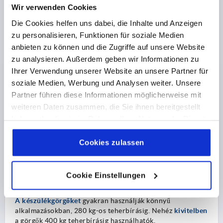
manőverezhetőségükkel tűnnek ki. Éppen ezért
Wir verwenden Cookies
megtalálhatóak bevásárlókocsikon, kórházi ágyakon vagy
mozgatható eszközök alatt. Még ha a hely korlátozott is, a
Die Cookies helfen uns dabei, die Inhalte und Anzeigen
terelő görgők minden irányban vezérelhetők. A terelő
zu personalisieren, Funktionen für soziale Medien
görgők azonban nem alkalmasak hosszabb egyenes
anbieten zu können und die Zugriffe auf unsere Website
szakaszokra.
zu analysieren. Außerdem geben wir Informationen zu
Itt jönnek képbe a bakgörgők. A bakgörgők nem
Ihrer Verwendung unserer Website an unsere Partner für
forgathatók, ezért tökéletesek az egyenes utakhoz. Csak
soziale Medien, Werbung und Analysen weiter. Unsere
egy irányba haladhat egyenes vonalban, így biztonságosan
Partner führen diese Informationen möglicherweise mit
a pályán marad.
weiteren Daten zusammen, die Sie ihnen bereitgestellt
Mivel a feladat csak ritkán szól egyenes haladásról, és újra
haben oder die sie im Rahmen Ihrer Nutzung der Dienste
és újra előfordulnak sarkok minden lehetséges területen,
gyakran használják a terelő görgő és a bakgörgő
gesammelt haben.
Cookie Richtlinien
kombinációját. Ebből a célból két terelő görgő van
Impressum
|
Datenschutz
|
AGB
Cookies zulassen
felszerelve elöl és két bakgörgő hátul. Ez azt jelenti, hogy
mindkét erősségből profitál.
Cookie Einstellungen
Készülékgörgők
A készülékgörgőket
gyakran használják könnyű
alkalmazásokban, 280 kg-os teherbírásig. Nehéz
kivitelben
a görgők 400 kg teherbírásig használhatók.