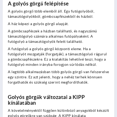
A golyós görgő felépítése
A golyós görgő több elemből áll. Egy futógolyóból,
támasztógolyókból, gömbcsapfészekből és házból.
A ház képezi a golyós görgő alapját.
A gömbcsapfészek a házban található, és nagyszámú
támasztógolyó számára alkalmas futópályaként. A
futógolyó a támasztógolyók felett található.
A futógolyó a golyós görgő központi eleme. Ha a
futógolyót mozgatják (forgatják), a támasztógolyó rágurul
a gömbcsapfészekre. Ez a kialakítás lehetővé teszi, hogy a
futógolyó minden irányba forogjon súrlódás nélkül.
A legtöbb alkalmazásban több golyós görgő van felszerelve
egy szintre. Ez azt jelenti, hogy a nehéz terhek könnyen
forgathatók és szükség szerint megfordíthatók.
Golyós görgők változatai a KIPP
kínálatában
A követelményektől függően különböző anyagokból készült
golyós görgőkre van szükség. A KIPP kínálata