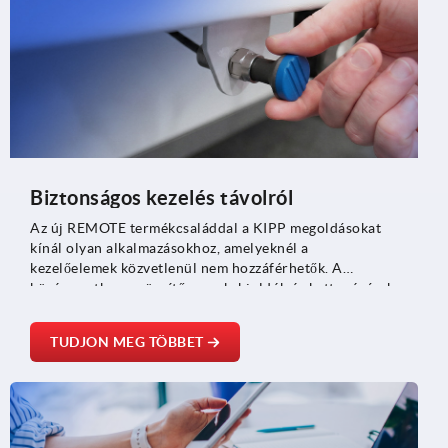
Biztonságos kezelés távolról
Az új REMOTE termékcsaláddal a KIPP megoldásokat
kínál olyan alkalmazásokhoz, amelyeknél a
kezelőelemek közvetlenül nem hozzáférhetők. A
középpontban a rögzítőcsapok, kioldók és kattanózárak
állnak, amelyek Bowden kábelekkel csatlakoztathatók
egymáshoz.
TUDJON MEG TÖBBET