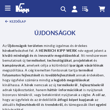
text.skipToContent
text.skipToNavigation
KEZDŐLAP
ÚJDONSÁGOK
Az
Újdonságok területen
mindig izgalmas és érdekes
híreket
fedezhet fel. A
HEINRICH KIPP WERK
név egyet jelent a
kiváló minőségű és
és
innovatív megoldásokkal
. Itt rendszeresen
bemutatnak új
termékeket
,
technológiákat
,
projekteket
és
kampányokat,
amelyek célja a különböző
iparágak vásárlóinak
megszólítása. A cég kiemelten fontosnak tartja
termékei
folyamatos fejlesztését
és
továbbfejlesztését
annak érdekében,
hogy ügyfelei számára mindig
a legjobb megoldásokat
kínálhassa. A
hírek
nemcsak az új
termékekről
,
fejlesztésekről
adnak tájékoztatást, hanem
háttér-információkat
is nyújtanak
bizonyos témákról, vagy betekintést nyújtanak a cégbe.
A cél az
,
hogy az ügyfelek és az érdeklődők
átfogó képet kapjanak
az
aktuális
fejlesztésekről
és
trendekről,
és támogassák őket
egyéni
kihívásaikkal.