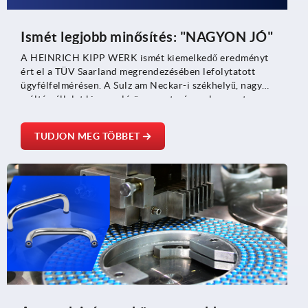
Ismét legjobb minősítés: "NAGYON JÓ"
A HEINRICH KIPP WERK ismét kiemelkedő eredményt
ért el a TÜV Saarland megrendezésében lefolytatott
ügyfélfelmérésen. A Sulz am Neckar-i székhelyű, nagy
múltú vállalat kimagasló összpontszámmal szerezte meg
az áhított "NAGYON JÓ" minősítést. A független TÜV-
felmérés célja a vállalat általános teljesítménye és az
TUDJON MEG TÖBBET
ebből fakadó ügyfélelégedettség a részletes elemzése
volt.