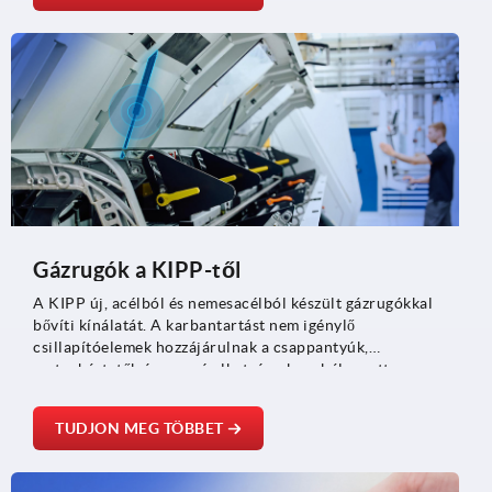
hegesztésnél és készülékgyártásnál, a gép- és
berendezésgyártásnál, valamint a fémmegmunkálásnál.
Gázrugók a KIPP-től
A KIPP új, acélból és nemesacélból készült gázrugókkal
bővíti kínálatát. A karbantartást nem igénylő
csillapítóelemek hozzájárulnak a csappantyúk,
motorháztetők és mozgó alkatrészek szabályozott
nyitásához, tartásához és zárásához, továbbá a
gépészetben, az orvostechnikában, valamint a jármű- és
TUDJON MEG TÖBBET
berendezésgyártásban alkalmazhatók.