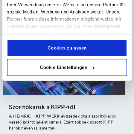
A4-es nemesacélból készült excenterkarokkal bővíti
Ihrer Verwendung unserer Website an unsere Partner für
kínálatát. Az új, nagy teherbírású kezelőelemek
soziale Medien, Werbung und Analysen weiter. Unsere
nagyfokú korrózióállóságukkal és megbízható
Partner führen diese Informationen möglicherweise mit
működésükkel tűnnek ki – sótartalmú, nedves és
weiteren Daten zusammen, die Sie ihnen bereitgestellt
agresszív környezetben is. A jellemző felhasználási
TUDJON MEG TÖBBET
területek közé tartozik a vegyipar, a hajóépítés, az
haben oder die sie im Rahmen Ihrer Nutzung der Dienste
offshore szektor, valamint az élelmiszeripar, a
gesammelt haben.
Cookie Richtlinien
gyógyszeripar és az orvostechnika.
Impressum
|
Datenschutz
|
AGB
Cookies zulassen
Cookie Einstellungen
Szorítókarok a KIPP-től
A HEINRICH KIPP WERK évtizedek óta a szorítókarok
vezető gyártójaként ismert. Ezért többek között KIPP-
karok néven is ismertek.