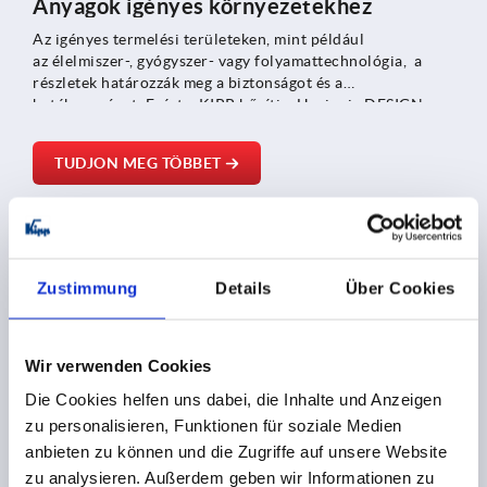
Anyagok igényes környezetekhez
Az igényes termelési területeken, mint például
az élelmiszer-, gyógyszer- vagy folyamattechnológia, a
részletek határozzák meg a biztonságot és a
hatékonyságot. Ezért a KIPP bővíti a Hygienic DESIGN
termékcsaládot és új megoldásokat kínál a tiszta
szerkezetű és könnyen tisztítható rendszerekhez.
TUDJON MEG TÖBBET
Zustimmung
Details
Über Cookies
Wir verwenden Cookies
Die Cookies helfen uns dabei, die Inhalte und Anzeigen
zu personalisieren, Funktionen für soziale Medien
Excenterkarok, A4 nemesacél
anbieten zu können und die Zugriffe auf unsere Website
A KIPP szélsőséges körülmények közötti használathoz
zu analysieren. Außerdem geben wir Informationen zu