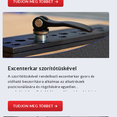
TUDJON MEG TÖBBET
meghatározott kivitelű és korlátozott beépítési hellyel
rendelkező alkalmazásoknál.
Excenterkar szorítótüskével
A szorítótüskével rendelkező excenterkar gyors és
oldható beszorításra alkalmas az alkatrészek
pozicionálására és rögzítésére egyetlen
munkalépésben. Sokoldalú szerelő segédeszközként
mindenütt használható, ahol kezelésre, pontosságra és
időmegtakarításra van szükség – a gépjárműgyártástól
TUDJON MEG TÖBBET
kezdve a beépítési szerelvényekig.