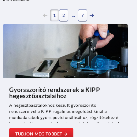
1
2
7
Gyorsszorító rendszerek a KIPP
hegesztőasztalaihoz
A hegesztőasztalokhoz készült gyorsszorító
rendszereivel a KIPP rugalmas megoldást kínál a
munkadarabok gyors pozicionálásához, rögzítéséhez és
leszereléséhez a raszterfuratos asztalokon. A moduláris
elemek elősegítik a hatékony felszerelést és biztosítják
TUDJON MEG TÖBBET
a reprodukálható pozicionálást – ideálisak a