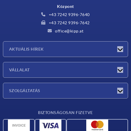
Központ
+43 7242 9396-7640
+43 7242 9396-7642
office@kipp.at
AKTUÁLIS HÍREK
Exhibitions
VÁLLALAT
Újdonságok
Vállalat
SZOLGÁLTATÁS
Anyagok áttekintése
BIZTONSÁGOSAN FIZETVE
Szállítási feltételek
CAD-adatok