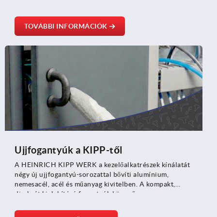
TOVÁBBI INFORMÁCIÓK
Ujjfogantyúk a KIPP-től
A HEINRICH KIPP WERK a kezelőalkatrészek kínálatát
négy új ujjfogantyú-sorozattal bővíti alumínium,
nemesacél, acél és műanyag kivitelben. A kompakt,
diszkrét kialakítású fogantyúk könnyű
kezelhetőségükkel, változatos anyagválasztékukkal és
minimális helyigényükkel tűnnek ki – ideálisak