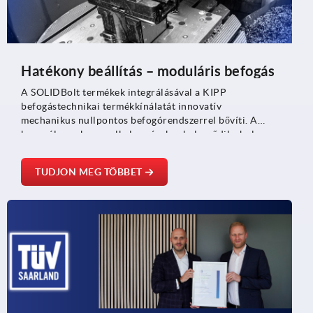
Hatékony beállítás – moduláris befogás
A SOLIDBolt termékek integrálásával a KIPP
befogástechnikai termékkínálatát innovatív
mechanikus nullpontos befogórendszerrel bővíti. A
hangsúly azokra az alkalmazásokra helyeződik ahol a
rövid beállítási idő, a rugalmas beállítások és a
gazdaságos megoldások kulcsfontosságúak – mind az
TUDJON MEG TÖBBET
egyedi alkatrészgyártásban, mind az automatizált
sorozatgyártásban.