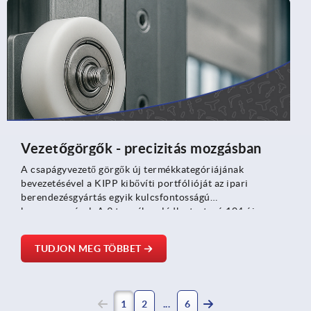
Vezetőgörgők - precizitás mozgásban
A csapágyvezető görgők új termékkategóriájának
bevezetésével a KIPP kibővíti portfólióját az ipari
berendezésgyártás egyik kulcsfontosságú
komponensével. A 9 termékcsaládba tartozó 104 új
terméket az alkalmazások széles körére tervezték, és a
pontos méretpontosságot, a robusztus felépítést és a
TUDJON MEG TÖBBET
következetesen egyenletes futási viselkedést ötvözik -
ideális szállítórendszerekhez, csomagolósorokhoz vagy
pozicionáló rendszerekhez.
1
2
6