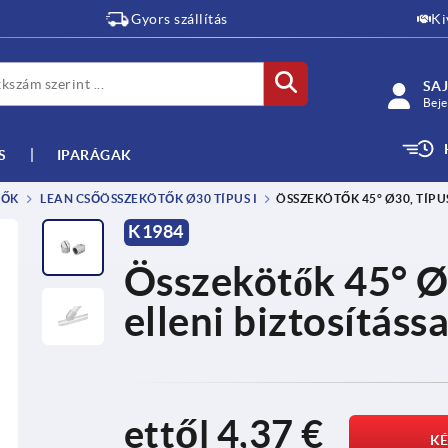
Gyors szállítás
Ki
SAJ
Beje
S
IPARÁGAK
TŐK
LEAN CSŐÖSSZEKÖTŐK Ø30 TÍPUS I
ÖSSZEKÖTŐK 45° Ø30, TÍPU
K1984
Összekötők 45° Ø3
elleni biztosítássa
ettől
4,37 €
KÉ