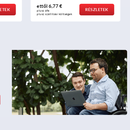
ettől
5,74 €
SZLETEK
RÉSZLETEK
plusz áfa
plusz szállítási költségek