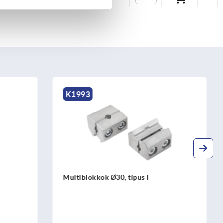
K2139
Akasztós adapter 40 acél
görgősorokhoz, acél