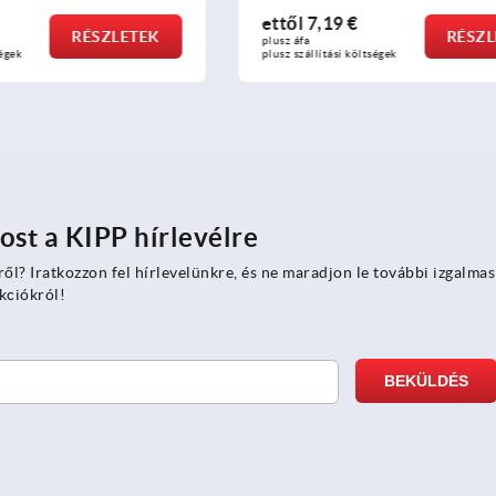
 €
ettől
6,77 €
RÉSZLETEK
RÉ
plusz áfa
 költségek
plusz szállítási költségek
ost a KIPP hírlevélre
ről? Iratkozzon fel hírlevelünkre, és ne maradjon le további izgalmas
kciókról!