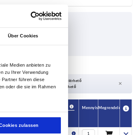
Über Cookies
ziale Medien anbieten zu
en zu Ihrer Verwendung
 Partner führen diese
ató
Hamarosan újra elérhető
ben oder die sie im Rahmen
ítható
Jelenleg nem elérhető
Elérhetőség
CAD
Mennyiség
Megrendelés
Ár
Cookies zulassen
4,37 €