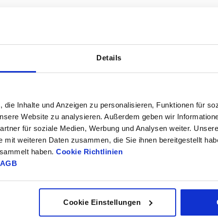
Details
, die Inhalte und Anzeigen zu personalisieren, Funktionen für so
TÁBLÁZAT NAGYÍTÁSA
 unsere Website zu analysieren. Außerdem geben wir Information
rtner für soziale Medien, Werbung und Analysen weiter. Unsere
Azonnal szállíth
ént naponta többször frissítjük.
e mit weiteren Daten zusammen, die Sie ihnen bereitgestellt ha
Hamarosan száll
gesammelt haben.
Cookie Richtlinien
AGB
ESD elektrosztatikus kisülés
Cookie Einstellungen
igen