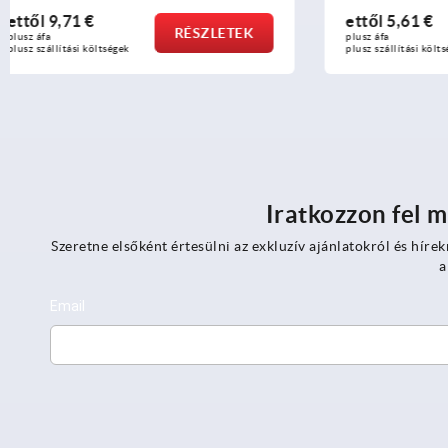
ettől
5,61 €
ettől
7,19
RÉSZLETEK
plusz áfa
plusz áfa
plusz szállítási költségek
plusz szállítási
Iratkozzon fel m
Szeretne elsőként értesülni az exkluzív ajánlatokról és hírek
a