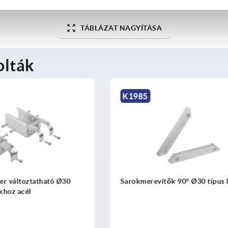
TÁBLÁZAT NAGYÍTÁSA
olták
K1993
tők 90° Ø30 típus I
Multiblokkok Ø30, típus I