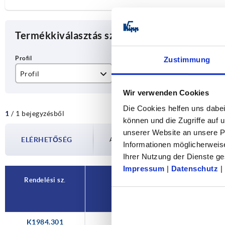
Termékkiválasztás szűkítése
Zustimmung
Profil
ESD elektrosztatikus kisülés
Wir verwenden Cookies
Ø30
igen
Die Cookies helfen uns dabei
1
/ 1 bejegyzésből
können und die Zugriffe auf
unserer Website an unsere Pa
ELÉRHETŐSÉG
Az elérhetőségeket rendszeres időközönk
Informationen möglicherweis
Ihrer Nutzung der Dienste 
Impressum
|
Datenschutz
|
Rendelési sz.
Profil
K1984.301
Ø30