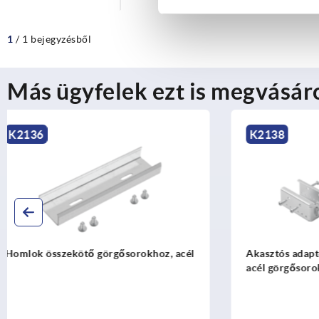
1
/ 1 bejegyzésből
Más ügyfelek ezt is megvásár
K2138
K1985
Akasztós adapter változtatható Ø30
Sarokmereví
acél görgősorokhoz acél