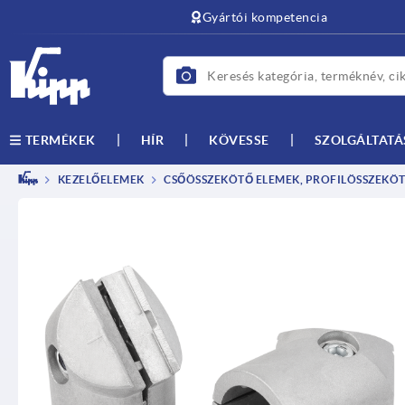
text.skipToContent
text.skipToNavigation
Gyártói kompetencia
HÍR
KÖVESSE
SZOLGÁLTATÁ
TERMÉKEK
KEZELŐELEMEK
CSŐÖSSZEKÖTŐ ELEMEK, PROFILÖSSZEKÖ