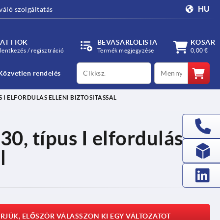
HU
váló szolgáltatás
ÁT FIÓK
BEVÁSÁRLÓLISTA
KOSÁR
lentkezés / regisztráció
Termék megjegyzése
0,00 €
productCode
qty
Közvetlen rendelés
S I ELFORDULÁS ELLENI BIZTOSÍTÁSSAL
0, típus I elfordulás
l
RJÜK, ELŐSZÖR VÁLASSZON KI EGY VÁLTOZATOT