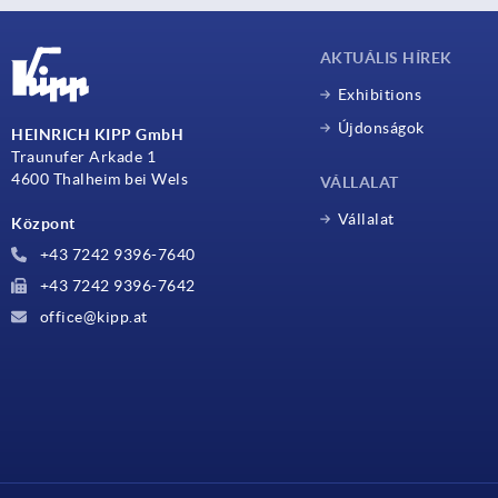
AKTUÁLIS HÍREK
Exhibitions
Újdonságok
HEINRICH KIPP GmbH
Traunufer Arkade 1
4600 Thalheim bei Wels
VÁLLALAT
Vállalat
Központ
+43 7242 9396-7640
+43 7242 9396-7642
office@kipp.at