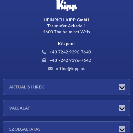
HEINRICH KIPP GmbH
Traunufer Arkade 1
4600 Thalheim bei Wels
Központ
+43 7242 9396-7640
+43 7242 9396-7642
office@kipp.at
AKTUÁLIS HÍREK
Exhibitions
VÁLLALAT
Újdonságok
Vállalat
SZOLGÁLTATÁS