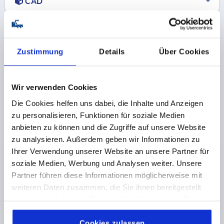
CAD
LETÖLTÉSEK
Zustimmung
Details
Über Cookies
Wir verwenden Cookies
Más ügyfelek ezt is megvásárolták
Die Cookies helfen uns dabei, die Inhalte und Anzeigen
zu personalisieren, Funktionen für soziale Medien
anbieten zu können und die Zugriffe auf unsere Website
K1092
zu analysieren. Außerdem geben wir Informationen zu
Ihrer Verwendung unserer Website an unsere Partner für
soziale Medien, Werbung und Analysen weiter. Unsere
Partner führen diese Informationen möglicherweise mit
weiteren Daten zusammen, die Sie ihnen bereitgestellt
haben oder die sie im Rahmen Ihrer Nutzung der Dienste
gesammelt haben.
Cookie Richtlinien
kus
Kengyelfogantyúk, műanyag, keskeny
Impressum
|
Datenschutz
|
AGB
Cookies zulassen