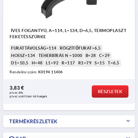
ÍVES FOGANTYÚ, A=114, L=134, D=6,5, TERMOPLASZT
FEKETÉSSZÜRKE
FURATTÁVOLSÁG=114
RÖGZÍTŐFURAT=6,5
HOSSZ=134
TEHERBÍRÁS N =1000
B=28
C=29
D1=10,5
H=48
L1=92
R=117
R1=79
S=15
T=6,5
Rendelési szám:
K0194.11406
3,83 €
RÉSZLETEK
plusz áfa
plusz szállítási költségek
TERMÉKRÉSZLETEK