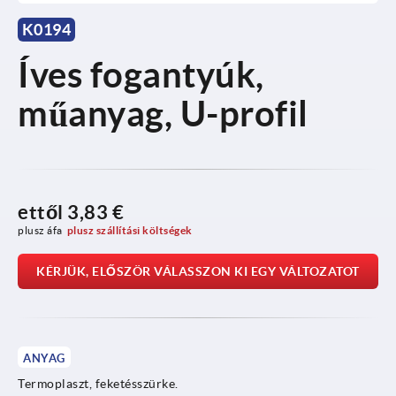
K0194
Íves fogantyúk,
műanyag, U-profil
ettől
3,83 €
plusz áfa
plusz szállítási költségek
KÉRJÜK, ELŐSZÖR VÁLASSZON KI EGY VÁLTOZATOT
ANYAG
Termoplaszt, feketésszürke.