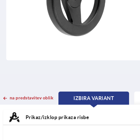
na predstavitev oblik
IZBIRA VARIANT
CURRENT
CURRENT
TAB:
TAB:
Prikaz/izklop prikaza risbe