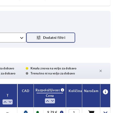
 za dobavo
Kmalu znova na voljo za dobavo
o za dobavo
Trenutno ni na voljo za dobavo
Razpoložljivost
CAD
Količina
Naročam
T
Cena
—
9,79 €