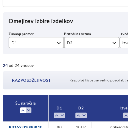
Omejitev izbire izdelkov
D1
D2
Iz
80
10H7
pri
24
od 24 vnosov
100
12H7
pri
125
14H7
RAZPOLOŽLJIVOST
Razpoložljivost se vedno posodablja
160
16H7
200
18H7
Št. naročila
D1
D2
Izve
250
20H7
22H7
K0162.01080X10
80
10H7
prilagodit