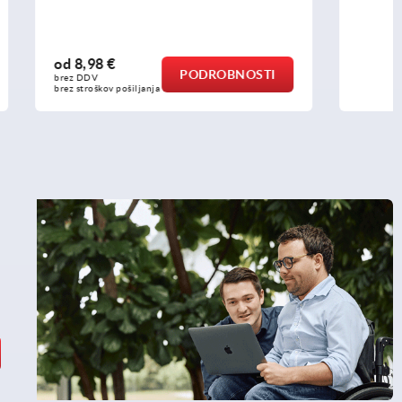
od
13,94 €
OBNOSTI
PODROBNOSTI
brez DDV
brez stroškov pošiljanja