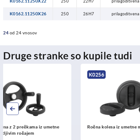
K0162.11250X22
250
22H7
prilagoditvena
K0162.11250X26
250
26H7
prilagoditvena
24
od 24 vnosov
Druge stranke so kupile tudi
K0256
K0161
Ročna kolesa iz umetne mase
Obodna ročn
črno prašn