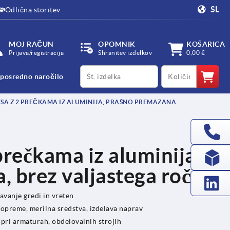
SL
Odlična storitev
MOJ RAČUN
OPOMNIK
KOŠARICA
Prijava/registracija
Shranitev izdelkov
0,00 €
productCode
qty
posredno naročilo
A Z 2 PREČKAMA IZ ALUMINIJA, PRAŠNO PREMAZANA
prečkama iz aluminija,
 brez valjastega ročaja
navanje gredi in vreten
opreme, merilna sredstva, izdelava naprav
 pri armaturah, obdelovalnih strojih