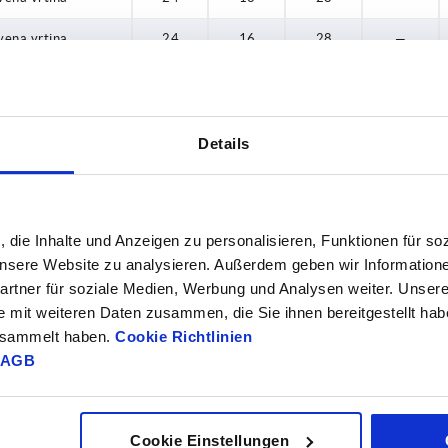
vena vrtina
24
16
28
—
vena vrtina
26
17
33
—
vena vrtina
26
17
33
—
Details
vena vrtina
31
18
33,5
—
vena vrtina
31
18
33,5
—
, die Inhalte und Anzeigen zu personalisieren, Funktionen für so
vena vrtina
40
20
39
—
 unsere Website zu analysieren. Außerdem geben wir Information
vena vrtina
40
20
39
—
rtner für soziale Medien, Werbung und Analysen weiter. Unsere
e mit weiteren Daten zusammen, die Sie ihnen bereitgestellt ha
vena vrtina
42
24
45
—
gesammelt haben.
Cookie Richtlinien
AGB
vena vrtina
42
24
45
—
vena vrtina
48
28
51
—
Cookie Einstellungen