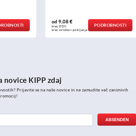
od
8,98 €
PODROBNOSTI
PODR
brez DDV
ošiljanja
brez stroškov pošiljanja
na novice KIPP zdaj
ovostih? Prijavite se na naše novice in ne zamudite več zanimivih
romocij!