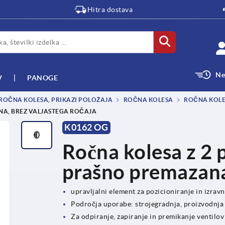
Hitra dostava
Ne
V
PANOGE
 ROČNA KOLESA, PRIKAZI POLOŽAJA
ROČNA KOLESA
ROČNA KOLES
NA, BREZ VALJASTEGA ROČAJA
K0162 OG
Ročna kolesa z 2 
prašno premazana,
upravljalni element za pozicioniranje in izrav
Področja uporabe: strojegradnja, proizvodnja 
Za odpiranje, zapiranje in premikanje ventilov