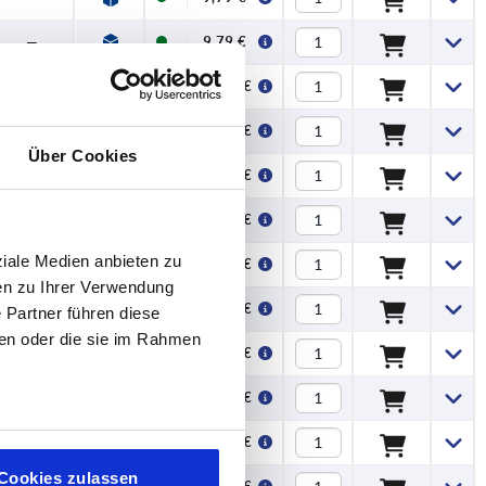
—
9,79 €
—
11,83 €
—
11,83 €
Über Cookies
—
13,73 €
—
13,73 €
ziale Medien anbieten zu
—
17,61 €
en zu Ihrer Verwendung
—
17,61 €
 Partner führen diese
ben oder die sie im Rahmen
—
29,20 €
—
29,20 €
—
46,19 €
Cookies zulassen