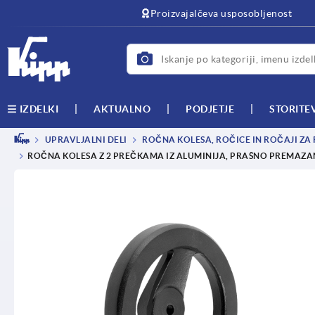
text.skipToContent
text.skipToNavigation
Proizvajalčeva usposobljenost
AKTUALNO
PODJETJE
STORITE
IZDELKI
UPRAVLJALNI DELI
ROČNA KOLESA, ROČICE IN ROČAJI ZA
ROČNA KOLESA Z 2 PREČKAMA IZ ALUMINIJA, PRAŠNO PREMAZA