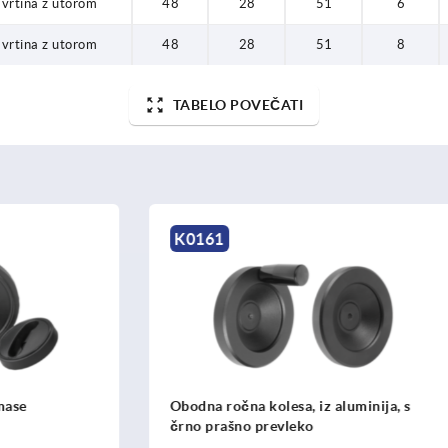
 vrtina z utorom
48
28
51
6
 vrtina z utorom
48
28
51
8
TABELO POVEČATI
K0163
a kolesa, iz aluminija, s
obodna ročna kolesa, podo
o prevleko
950, iz aluminija