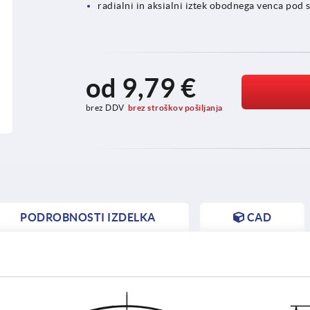
radialni in aksialni iztek obodnega venca pod 
od
9,79 €
brez DDV
brez stroškov pošiljanja
PODROBNOSTI IZDELKA
CAD