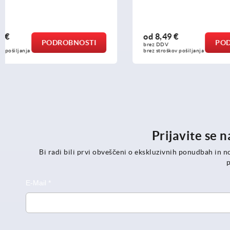
od
8,49 €
od
9,08 €
PODROBNOSTI
brez DDV
brez DDV
brez stroškov pošiljanja
brez stroškov p
Prijavite se 
Bi radi bili prvi obveščeni o ekskluzivnih ponudbah in n
p