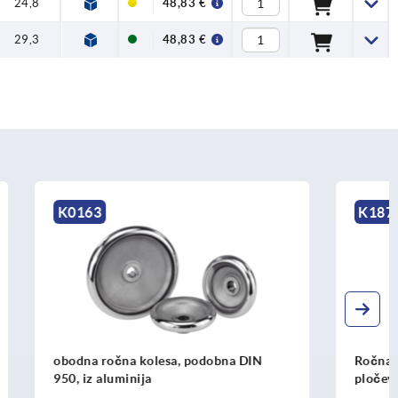
24,8
48,83 €
29,3
48,83 €
K1875
bna DIN
Ročna kolesa s prečkami iz jeklene
pločevine, z vrtljivo valjasto ročico