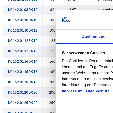
26H7
K0162.01080X12
80
12H7
prilagodit
K0162.01100X10
100
10H7
prilagodit
K0162.01100X12
100
12H7
prilagodit
Zustimmung
K0162.01125X12
125
12H7
prilagodit
K0162.01125X14
125
14H7
prilagodit
Wir verwenden Cookies
Die Cookies helfen uns dabei
K0162.01160X14
160
14H7
prilagodit
können und die Zugriffe auf
K0162.01160X16
160
16H7
prilagodit
unserer Website an unsere Pa
Informationen möglicherweis
K0162.01200X18
200
18H7
prilagodit
Ihrer Nutzung der Dienste 
Impressum
|
Datenschutz
|
K0162.01200X20
200
20H7
prilagodit
K0162.01250X22
250
22H7
prilagodit