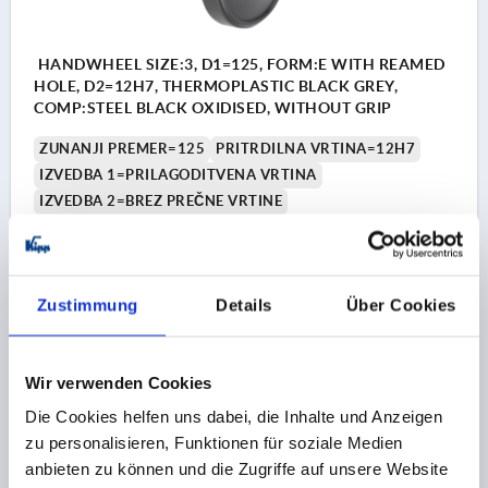
HANDWHEEL SIZE:3, D1=125, FORM:E WITH REAMED
HOLE, D2=12H7, THERMOPLASTIC BLACK GREY,
COMP:STEEL BLACK OXIDISED, WITHOUT GRIP
ZUNANJI PREMER=125
PRITRDILNA VRTINA=12H7
IZVEDBA 1=PRILAGODITVENA VRTINA
IZVEDBA 2=BREZ PREČNE VRTINE
MATERIAL KOMPONENTA=JEKLO
D=35
D3=25
A1=4
H=23,5
L1=18,5
VIŠINA=53
Številka za naročilo:
K0256.312512
Zustimmung
Details
Über Cookies
15,11 €
PODROBNOSTI
brez DDV
brez stroškov pošiljanja
Wir verwenden Cookies
Die Cookies helfen uns dabei, die Inhalte und Anzeigen
K0256
zu personalisieren, Funktionen für soziale Medien
anbieten zu können und die Zugriffe auf unsere Website