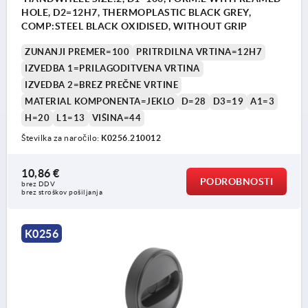
HOLE, D2=12H7, THERMOPLASTIC BLACK GREY,
COMP:STEEL BLACK OXIDISED, WITHOUT GRIP
ZUNANJI PREMER=100
PRITRDILNA VRTINA=12H7
IZVEDBA 1=PRILAGODITVENA VRTINA
IZVEDBA 2=BREZ PREČNE VRTINE
MATERIAL KOMPONENTA=JEKLO
D=28
D3=19
A1=3
H=20
L1=13
VIŠINA=44
Številka za naročilo:
K0256.210012
10,86 €
PODROBNOSTI
brez DDV
brez stroškov pošiljanja
K0256