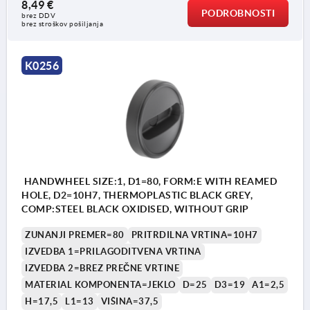
8,49 €
PODROBNOSTI
brez DDV
brez stroškov pošiljanja
K0256
HANDWHEEL SIZE:1, D1=80, FORM:E WITH REAMED
HOLE, D2=10H7, THERMOPLASTIC BLACK GREY,
COMP:STEEL BLACK OXIDISED, WITHOUT GRIP
ZUNANJI PREMER=80
PRITRDILNA VRTINA=10H7
IZVEDBA 1=PRILAGODITVENA VRTINA
IZVEDBA 2=BREZ PREČNE VRTINE
MATERIAL KOMPONENTA=JEKLO
D=25
D3=19
A1=2,5
H=17,5
L1=13
VIŠINA=37,5