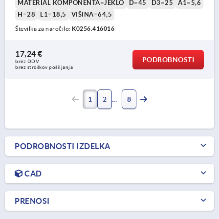
MATERIAL KOMPONENTA=JEKLO
D=45
D3=25
A1=5,6
H=28
L1=18,5
VIŠINA=64,5
Številka za naročilo:
K0256.416016
17,24 €
PODROBNOSTI
brez DDV
brez stroškov pošiljanja
1
2
8
PODROBNOSTI IZDELKA
CAD
PRENOSI