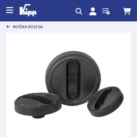
text.skipToContent
text.skipToNavigation
ROČNA KOLESA