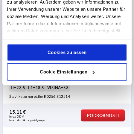
zu analysieren. Außerdem geben wir Informationen zu
Ihrer Verwendung unserer Website an unsere Partner für
soziale Medien, Werbung und Analysen weiter. Unsere
Partner führen diese Informationen möglicherweise mit
weiteren Daten zusammen, die Sie ihnen bereitgestellt
HANDWHEEL SIZE:3, D1=125, FORM:E WITH REAMED
haben oder die sie im Rahmen Ihrer Nutzung der Dienste
HOLE, D2=14H7, THERMOPLASTIC BLACK GREY,
gesammelt haben.
Cookie Richtlinien
COMP:STEEL BLACK OXIDISED, WITHOUT GRIP
Impressum
|
Datenschutz
|
AGB
Cookies zulassen
ZUNANJI PREMER=125
PRITRDILNA VRTINA=14H7
IZVEDBA 1=PRILAGODITVENA VRTINA
Cookie Einstellungen
IZVEDBA 2=BREZ PREČNE VRTINE
MATERIAL KOMPONENTA=JEKLO
D=35
D3=25
A1=4
H=23,5
L1=18,5
VIŠINA=53
Številka za naročilo:
K0256.312514
15,11 €
PODROBNOSTI
brez DDV
brez stroškov pošiljanja