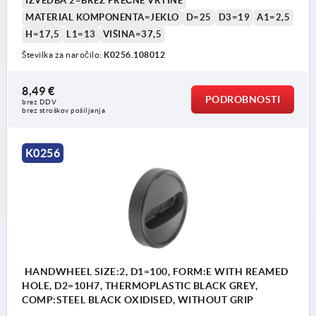
IZVEDBA 2=BREZ PREČNE VRTINE
MATERIAL KOMPONENTA=JEKLO
D=25
D3=19
A1=2,5
H=17,5
L1=13
VIŠINA=37,5
Številka za naročilo:
K0256.108012
8,49 €
PODROBNOSTI
brez DDV
brez stroškov pošiljanja
K0256
HANDWHEEL SIZE:2, D1=100, FORM:E WITH REAMED
HOLE, D2=10H7, THERMOPLASTIC BLACK GREY,
COMP:STEEL BLACK OXIDISED, WITHOUT GRIP