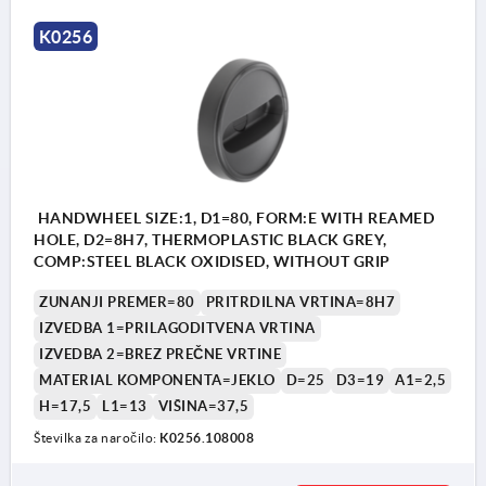
K0256
HANDWHEEL SIZE:1, D1=80, FORM:E WITH REAMED
HOLE, D2=8H7, THERMOPLASTIC BLACK GREY,
COMP:STEEL BLACK OXIDISED, WITHOUT GRIP
ZUNANJI PREMER=80
PRITRDILNA VRTINA=8H7
IZVEDBA 1=PRILAGODITVENA VRTINA
IZVEDBA 2=BREZ PREČNE VRTINE
MATERIAL KOMPONENTA=JEKLO
D=25
D3=19
A1=2,5
H=17,5
L1=13
VIŠINA=37,5
Številka za naročilo:
K0256.108008