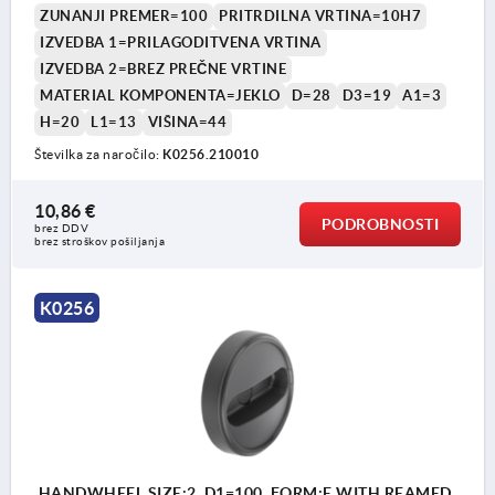
ZUNANJI PREMER=100
PRITRDILNA VRTINA=10H7
IZVEDBA 1=PRILAGODITVENA VRTINA
IZVEDBA 2=BREZ PREČNE VRTINE
MATERIAL KOMPONENTA=JEKLO
D=28
D3=19
A1=3
H=20
L1=13
VIŠINA=44
Številka za naročilo:
K0256.210010
10,86 €
PODROBNOSTI
brez DDV
brez stroškov pošiljanja
K0256
HANDWHEEL SIZE:2, D1=100, FORM:E WITH REAMED