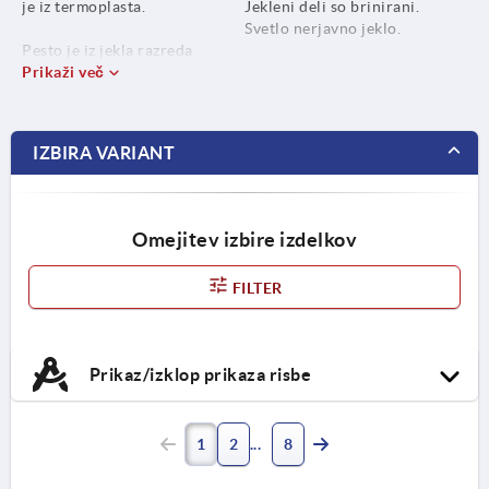
je iz termoplasta.
Jekleni deli so brinirani.
Svetlo nerjavno jeklo.
Pesto je iz jekla razreda
trdnosti 5.8 ali nerjavnega
Prikaži več
jekla 1.4404.
IZBIRA VARIANT
Omejitev izbire izdelkov
FILTER
Prikaz/izklop prikaza risbe
1
2
8