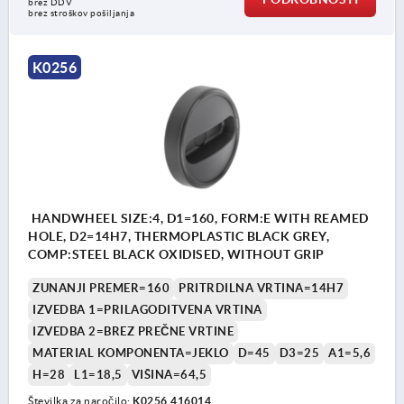
brez DDV
brez stroškov pošiljanja
K0256
HANDWHEEL SIZE:4, D1=160, FORM:E WITH REAMED
HOLE, D2=14H7, THERMOPLASTIC BLACK GREY,
COMP:STEEL BLACK OXIDISED, WITHOUT GRIP
ZUNANJI PREMER=160
PRITRDILNA VRTINA=14H7
IZVEDBA 1=PRILAGODITVENA VRTINA
IZVEDBA 2=BREZ PREČNE VRTINE
MATERIAL KOMPONENTA=JEKLO
D=45
D3=25
A1=5,6
H=28
L1=18,5
VIŠINA=64,5
Številka za naročilo:
K0256.416014