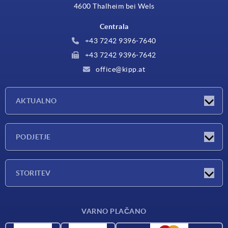
4600 Thalheim bei Wels
Centrala
+43 7242 9396-7640
+43 7242 9396-7642
office@kipp.at
AKTUALNO
Exhibitions
PODJETJE
Novosti
Podjetje
STORITEV
Pregled materialov
VARNO PLAČANO
Pogoji dostave