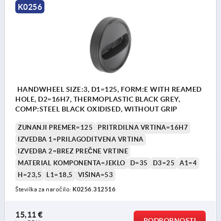
K0256
HANDWHEEL SIZE:3, D1=125, FORM:E WITH REAMED
HOLE, D2=16H7, THERMOPLASTIC BLACK GREY,
COMP:STEEL BLACK OXIDISED, WITHOUT GRIP
ZUNANJI PREMER=125
PRITRDILNA VRTINA=16H7
IZVEDBA 1=PRILAGODITVENA VRTINA
IZVEDBA 2=BREZ PREČNE VRTINE
MATERIAL KOMPONENTA=JEKLO
D=35
D3=25
A1=4
H=23,5
L1=18,5
VIŠINA=53
Številka za naročilo:
K0256.312516
15,11 €
PODROBNOSTI