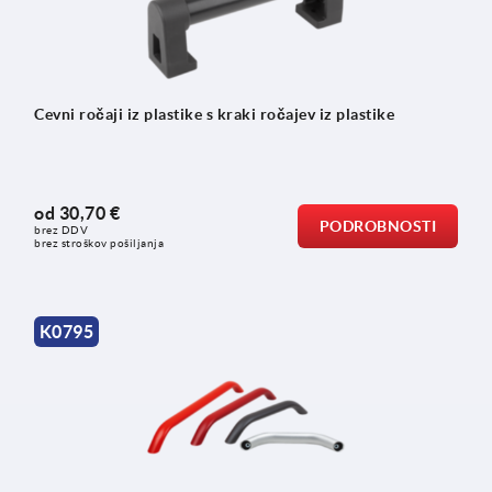
Cevni ročaji iz plastike s kraki ročajev iz plastike
od
30,70 €
PODROBNOSTI
brez DDV
brez stroškov pošiljanja
K0795