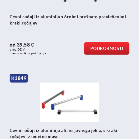
Cevni ročaji iz aluminija s črnimi prašnato prevlečenimi
kraki ročajev
od
39,58 €
PODROBNOSTI
brez DDV
brez stroškov pošiljanja
K1849
Cevni ročaji iz aluminija ali nerjavnega jekla, s kraki
ročajev iz umetne mase