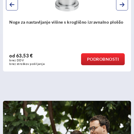
prestavljalni elementi višine s protimatico
od
38,36 €
PODROBNOSTI
brez DDV
brez stroškov pošiljanja