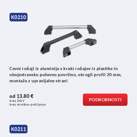
K0210
Cevni ročaji iz aluminija s kraki ročajev iz plastike in
obojestransko poševno površino, okrogli profil 20 mm,
montaža z upravljalne strani
od
13,80 €
PODROBNOSTI
brez DDV
brez stroškov pošiljanja
K0211