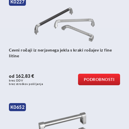
K0227
Cevni ročaji iz nerjavnega jekla s kraki ročajev iz fine
litine
od
162,83 €
PODROBNOSTI
brez DDV
brez stroškov pošiljanja
K0652