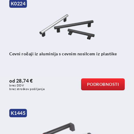
K0224
Cevni ročaji iz aluminija s cevnim nosilcem iz plastike
od
28,74 €
PODROBNOSTI
brez DDV
brez stroškov pošiljanja
K1445