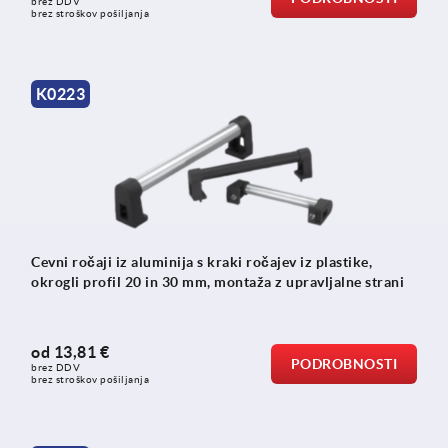
brez DDV
brez stroškov pošiljanja
K0223
Cevni ročaji iz aluminija s kraki ročajev iz plastike,
okrogli profil 20 in 30 mm, montaža z upravljalne strani
od
13,81 €
PODROBNOSTI
brez DDV
brez stroškov pošiljanja