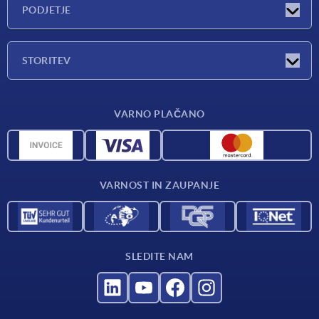
Exhibitions
PODJETJE
Novosti
Podjetje
STORITEV
Pregled materialov
VARNO PLAČANO
Pogoji dostave
CAD podatki
Katalog
VARNOST IN ZAUPANJE
Kontakt
Za dobavitelje
SLEDITE NAM