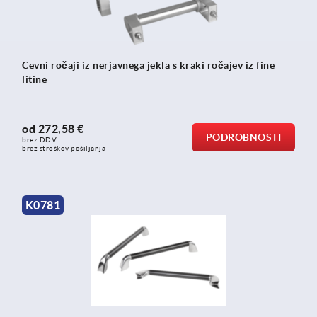
Cevni ročaji iz nerjavnega jekla s kraki ročajev iz fine
litine
od
272,58 €
PODROBNOSTI
brez DDV
brez stroškov pošiljanja
K0781