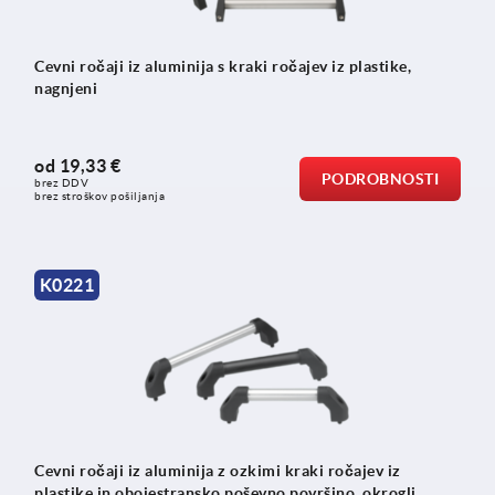
Cevni ročaji iz aluminija s kraki ročajev iz plastike,
nagnjeni
od
19,33 €
PODROBNOSTI
brez DDV
brez stroškov pošiljanja
K0221
Cevni ročaji iz aluminija z ozkimi kraki ročajev iz
plastike in obojestransko poševno površino, okrogli