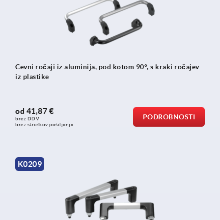
Cevni ročaji iz aluminija, pod kotom 90°, s kraki ročajev
iz plastike
od
41,87 €
PODROBNOSTI
brez DDV
brez stroškov pošiljanja
K0209