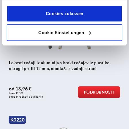
gesammelt haben.
Cookie Richtlinien
Impressum
|
Datenschutz
|
AGB
Cookies zulassen
K0236
Cookie Einstellungen
Lokasti ročaji iz aluminija s kraki ročajev iz plastike,
okrogli profil 12 mm, montaža z zadnje strani
od
13,96 €
PODROBNOSTI
brez DDV
brez stroškov pošiljanja
K0220