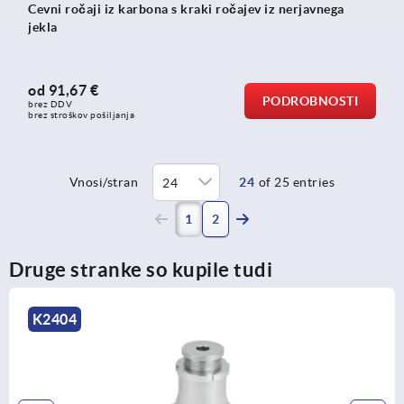
Cevni ročaji iz karbona s kraki ročajev iz nerjavnega
jekla
od
91,67 €
PODROBNOSTI
brez DDV
brez stroškov pošiljanja
Vnosi/stran
24
of 25 entries
(current)
1
2
Druge stranke so kupile tudi
K0693