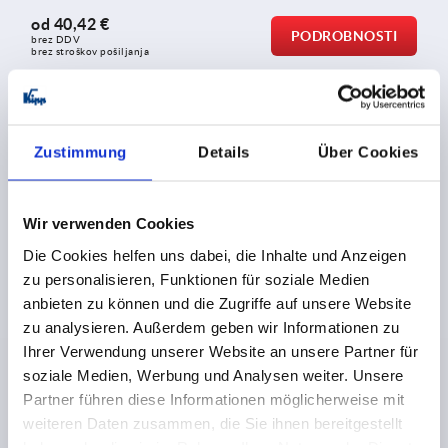
od
40,42 €
PODROBNOSTI
brez DDV
brez stroškov pošiljanja
K0235
Zustimmung
Details
Über Cookies
Wir verwenden Cookies
Die Cookies helfen uns dabei, die Inhalte und Anzeigen
zu personalisieren, Funktionen für soziale Medien
Cevni ročaji iz aluminija, pod kotom, s kraki ročajev iz
anbieten zu können und die Zugriffe auf unsere Website
plastike
zu analysieren. Außerdem geben wir Informationen zu
Ihrer Verwendung unserer Website an unsere Partner für
soziale Medien, Werbung und Analysen weiter. Unsere
od
10,27 €
Partner führen diese Informationen möglicherweise mit
PODROBNOSTI
brez DDV
brez stroškov pošiljanja
weiteren Daten zusammen, die Sie ihnen bereitgestellt
haben oder die sie im Rahmen Ihrer Nutzung der Dienste