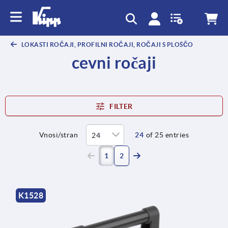
text.skipToContent
text.skipToNavigation
LOKASTI ROČAJI, PROFILNI ROČAJI, ROČAJI S PLOŠČO
cevni ročaji
FILTER
Vnosi/stran
24
of 25 entries
(current)
1
2
K1528