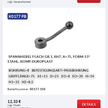
zzgl. Versandkosten
K0177 PB
SPANNHEBEL FLACH GR.1, 8H7, A=75, FORM:15°
STAHL, KOMP:DUROPLAST
BOHRUNG=8
BEFESTIGUNGSART=PASSBOHRUNG
GRIFFLÄNGE=75
A1=15
D=25
D1=8
D2=20
H=14
H1=22
H2=8,5
Bestellnummer:
K0177.108
12,33 €
DETAILS
zzgl. MwSt. 