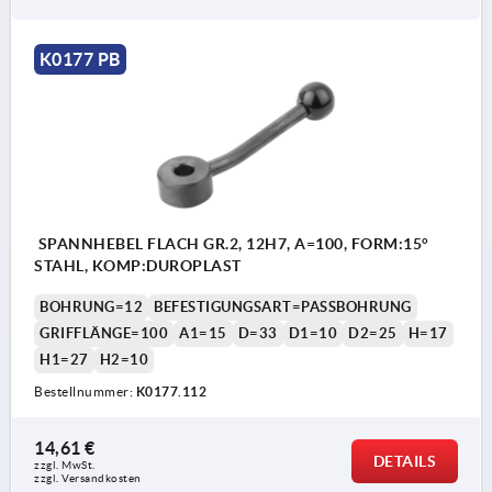
K0177 PB
SPANNHEBEL FLACH GR.2, 12H7, A=100, FORM:15°
STAHL, KOMP:DUROPLAST
BOHRUNG=12
BEFESTIGUNGSART=PASSBOHRUNG
GRIFFLÄNGE=100
A1=15
D=33
D1=10
D2=25
H=17
H1=27
H2=10
Bestellnummer:
K0177.112
14,61 €
DETAILS
zzgl. MwSt. 
zzgl. Versandkosten