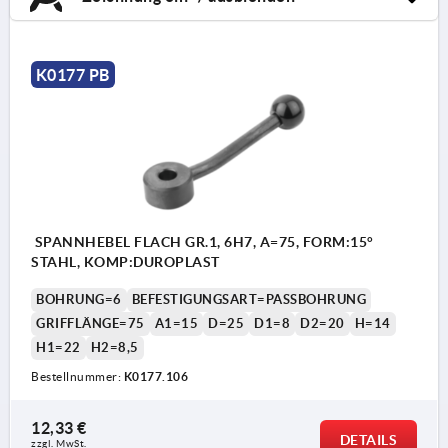
K0177 PB
SPANNHEBEL FLACH GR.1, 6H7, A=75, FORM:15°
STAHL, KOMP:DUROPLAST
BOHRUNG=6
BEFESTIGUNGSART=PASSBOHRUNG
GRIFFLÄNGE=75
A1=15
D=25
D1=8
D2=20
H=14
H1=22
H2=8,5
Bestellnummer:
K0177.106
12,33 €
DETAILS
zzgl. MwSt. 