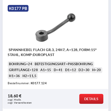
K0177 PB
SPANNHEBEL FLACH GR.3, 24H7, A=128, FORM:15°
STAHL, KOMP:DUROPLAST
BOHRUNG=24
BEFESTIGUNGSART=PASSBOHRUNG
GRIFFLÄNGE=128
A1=15
D=41
D1=12
D2=30
H=20
H1=36
H2=11,5
Bestellnummer:
K0177.124
18,60 €
DETAILS
zzgl. MwSt. 
zzgl. Versandkosten