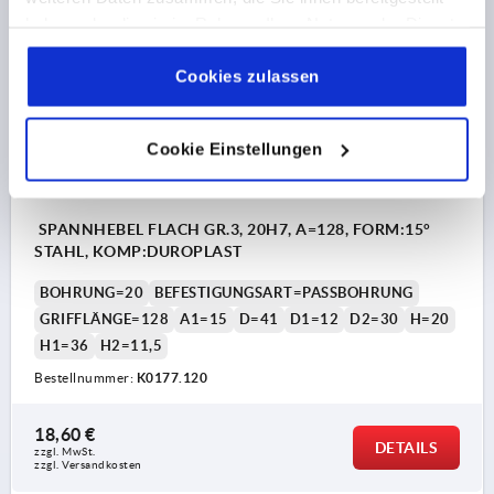
haben oder die sie im Rahmen Ihrer Nutzung der Dienste
K0177 PB
gesammelt haben.
Cookie Richtlinien
Impressum
|
Datenschutz
|
AGB
Cookies zulassen
Cookie Einstellungen
SPANNHEBEL FLACH GR.3, 20H7, A=128, FORM:15°
STAHL, KOMP:DUROPLAST
BOHRUNG=20
BEFESTIGUNGSART=PASSBOHRUNG
GRIFFLÄNGE=128
A1=15
D=41
D1=12
D2=30
H=20
H1=36
H2=11,5
Bestellnummer:
K0177.120
18,60 €
DETAILS
zzgl. MwSt. 
zzgl. Versandkosten