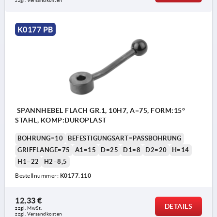
zzgl. Versandkosten
K0177 PB
SPANNHEBEL FLACH GR.1, 10H7, A=75, FORM:15°
STAHL, KOMP:DUROPLAST
BOHRUNG=10
BEFESTIGUNGSART=PASSBOHRUNG
GRIFFLÄNGE=75
A1=15
D=25
D1=8
D2=20
H=14
H1=22
H2=8,5
Bestellnummer:
K0177.110
12,33 €
DETAILS
zzgl. MwSt. 
zzgl. Versandkosten