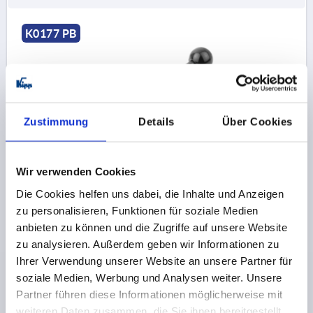
K0177 PB
Zustimmung
Details
Über Cookies
SPANNHEBEL FLACH GR.2, 16H7, A=100, FORM:15°
STAHL, KOMP:DUROPLAST
Wir verwenden Cookies
BOHRUNG=16
BEFESTIGUNGSART=PASSBOHRUNG
Die Cookies helfen uns dabei, die Inhalte und Anzeigen
GRIFFLÄNGE=100
A1=15
D=33
D1=10
D2=25
H=17
zu personalisieren, Funktionen für soziale Medien
H1=27
H2=10
anbieten zu können und die Zugriffe auf unsere Website
zu analysieren. Außerdem geben wir Informationen zu
Bestellnummer:
K0177.116
Ihrer Verwendung unserer Website an unsere Partner für
soziale Medien, Werbung und Analysen weiter. Unsere
14,61 €
DETAILS
zzgl. MwSt. 
Partner führen diese Informationen möglicherweise mit
zzgl. Versandkosten
weiteren Daten zusammen, die Sie ihnen bereitgestellt