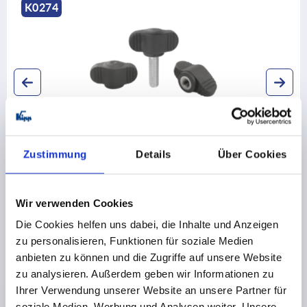
K0274
Flügelgriffe "Miniwing" antibakteriell Stahlteile Edelstahl
Zustimmung
Details
Über Cookies
ab
1,43 €
Wir verwenden Cookies
DETAILS
zzgl. MwSt. 
zzgl. Versandkosten
Die Cookies helfen uns dabei, die Inhalte und Anzeigen
zu personalisieren, Funktionen für soziale Medien
anbieten zu können und die Zugriffe auf unsere Website
zu analysieren. Außerdem geben wir Informationen zu
Ihrer Verwendung unserer Website an unsere Partner für
soziale Medien, Werbung und Analysen weiter. Unsere