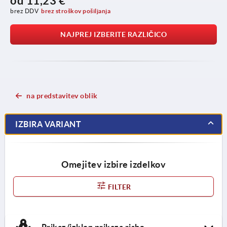
od
11,23 €
brez DDV
brez stroškov pošiljanja
NAJPREJ IZBERITE RAZLIČICO
na predstavitev oblik
IZBIRA VARIANT
Omejitev izbire izdelkov
FILTER
Prikaz/izklop prikaza risbe