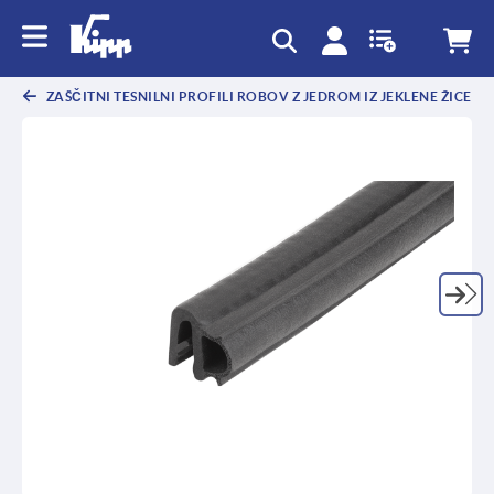
text.skipToContent
text.skipToNavigation
ZAŠČITNI TESNILNI PROFILI ROBOV Z JEDROM IZ JEKLENE ŽICE