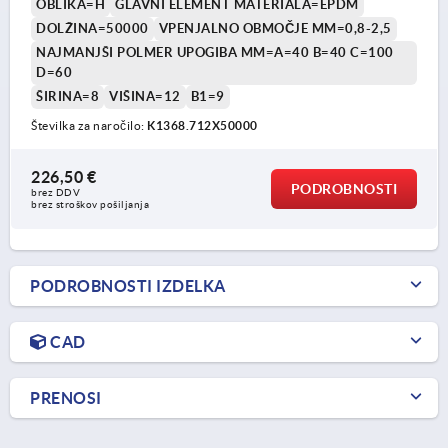
OBLIKA=H
GLAVNI ELEMENT MATERIALA=EPDM
DOLŽINA=50000
VPENJALNO OBMOČJE MM=0,8-2,5
NAJMANJŠI POLMER UPOGIBA MM=A=40 B=40 C=100
D=60
ŠIRINA=8
VIŠINA=12
B1=9
Številka za naročilo:
K1368.712X50000
226,50 €
PODROBNOSTI
brez DDV
brez stroškov pošiljanja
PODROBNOSTI IZDELKA
CAD
PRENOSI