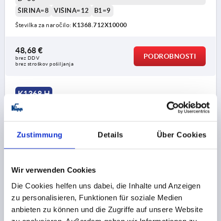
ŠIRINA=8
VIŠINA=12
B1=9
Številka za naročilo:
K1368.712X10000
48,68 €
PODROBNOSTI
brez DDV
brez stroškov pošiljanja
K1368 H
Zustimmung
Details
Über Cookies
Wir verwenden Cookies
EDGE PROTECTION SEALING P 20000X8X12, FORM:H,
Die Cookies helfen uns dabei, die Inhalte und Anzeigen
EPDM BLACK, KOMP:EPDM
zu personalisieren, Funktionen für soziale Medien
OBLIKA=H
GLAVNI ELEMENT MATERIALA=EPDM
anbieten zu können und die Zugriffe auf unsere Website
DOLŽINA=20000
VPENJALNO OBMOČJE MM=0,8-2,5
zu analysieren. Außerdem geben wir Informationen zu