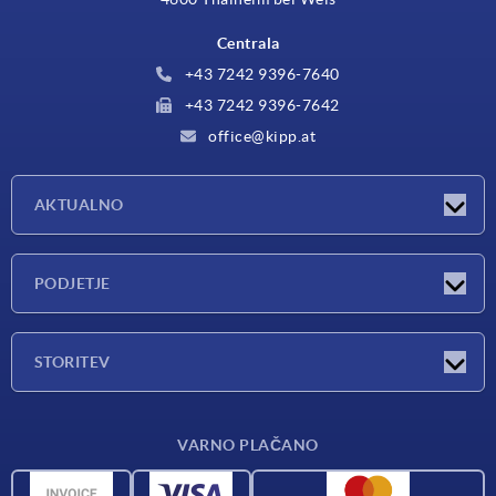
Centrala
+43 7242 9396-7640
+43 7242 9396-7642
office@kipp.at
AKTUALNO
Exhibitions
PODJETJE
Novosti
Podjetje
STORITEV
Pregled materialov
VARNO PLAČANO
Pogoji dostave
CAD podatki