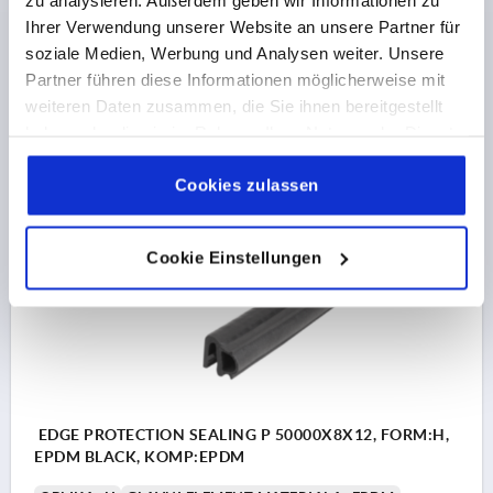
NAJMANJŠI POLMER UPOGIBA MM=A=40 B=40 C=100
Ihrer Verwendung unserer Website an unsere Partner für
D=60
soziale Medien, Werbung und Analysen weiter. Unsere
ŠIRINA=8
VIŠINA=12
B1=9
Partner führen diese Informationen möglicherweise mit
Številka za naročilo:
K1368.712X20000
weiteren Daten zusammen, die Sie ihnen bereitgestellt
haben oder die sie im Rahmen Ihrer Nutzung der Dienste
91,67 €
gesammelt haben.
Cookie Richtlinien
PODROBNOSTI
brez DDV
Impressum
|
Datenschutz
|
AGB
Cookies zulassen
brez stroškov pošiljanja
K1368 H
Cookie Einstellungen
EDGE PROTECTION SEALING P 50000X8X12, FORM:H,
EPDM BLACK, KOMP:EPDM