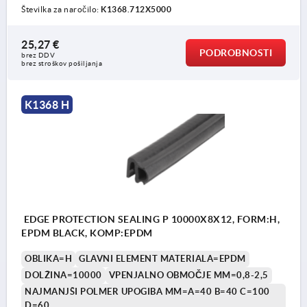
Številka za naročilo:
K1368.712X5000
25,27 €
PODROBNOSTI
brez DDV
brez stroškov pošiljanja
K1368 H
EDGE PROTECTION SEALING P 10000X8X12, FORM:H,
EPDM BLACK, KOMP:EPDM
OBLIKA=H
GLAVNI ELEMENT MATERIALA=EPDM
DOLŽINA=10000
VPENJALNO OBMOČJE MM=0,8-2,5
NAJMANJŠI POLMER UPOGIBA MM=A=40 B=40 C=100
D=60