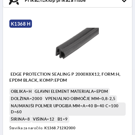
K1368 H
EDGE PROTECTION SEALING P 2000X8X12, FORM:H,
EPDM BLACK, KOMP:EPDM
OBLIKA=H
GLAVNI ELEMENT MATERIALA=EPDM
DOLŽINA=2000
VPENJALNO OBMOČJE MM=0,8-2,5
NAJMANJŠI POLMER UPOGIBA MM=A=40 B=40 C=100
D=60
ŠIRINA=8
VIŠINA=12
B1=9
Številka za naročilo:
K1368.712X2000