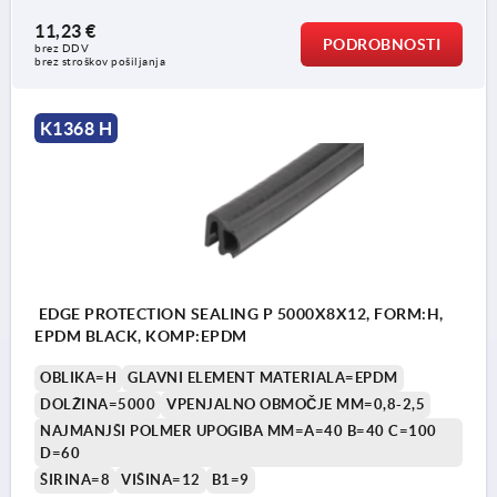
11,23 €
PODROBNOSTI
brez DDV
brez stroškov pošiljanja
K1368 H
EDGE PROTECTION SEALING P 5000X8X12, FORM:H,
EPDM BLACK, KOMP:EPDM
OBLIKA=H
GLAVNI ELEMENT MATERIALA=EPDM
DOLŽINA=5000
VPENJALNO OBMOČJE MM=0,8-2,5
NAJMANJŠI POLMER UPOGIBA MM=A=40 B=40 C=100
D=60
ŠIRINA=8
VIŠINA=12
B1=9