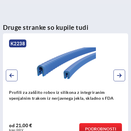
Druge stranke so kupile tudi
K1367
iranim
zaščitni profili robov z integriranim jekl
adno s FDA
trakom
od
5,12 €
ROBNOSTI
PO
brez DDV