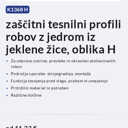
K1368 H
zaščitni tesnilni profili
robov z jedrom iz
jeklene žice, oblika H
Za odpravo ostrine, prevleko in okrasitev pločevinastih
robov
Področja uporabe: strojegradnja, montaža
Funkcija tesnjenja pred vlago, prahom in umazanijo
Pritrdilni material ni potreben
Različne dolžine