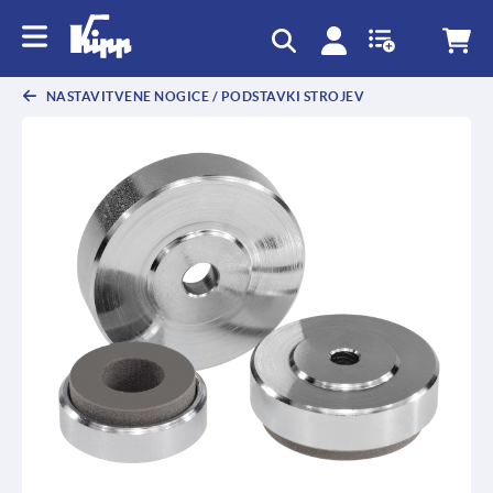
text.skipToContent
text.skipToNavigation
NASTAVITVENE NOGICE / PODSTAVKI STROJEV