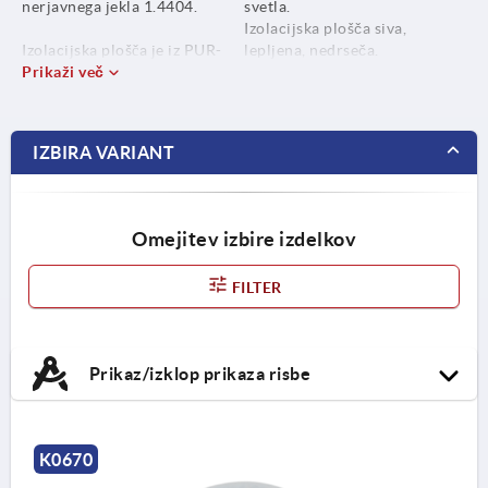
nerjavnega jekla 1.4404.
svetla.
Izolacijska plošča siva,
Izolacijska plošča je iz PUR-
lepljena, nedrseča.
elastomera (silomer V12).
Prikaži več
Področje uporabe od -30 °C
do +70 °C.
IZBIRA VARIANT
Omejitev izbire izdelkov
FILTER
Prikaz/izklop prikaza risbe
K0670