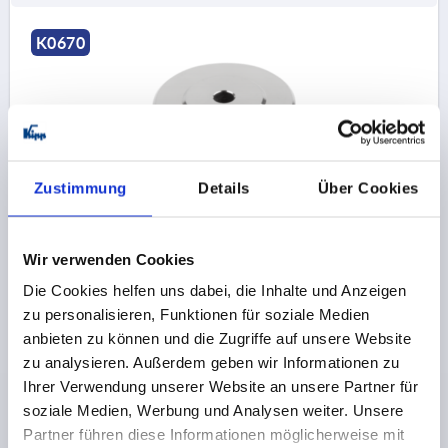
K0670
Zustimmung
Details
Über Cookies
FOOT WITH VIBRATION ABSORPTION STAINLESS
STEEL 1.4404, COMP:POLYURETHANE, D=36
Wir verwenden Cookies
GLAVNI ELEMENT MATERIALA=NERJAVNO JEKLO
Die Cookies helfen uns dabei, die Inhalte und Anzeigen
PREMER PLOŠČICE=36
D1=30,5
D2=5,5
VIŠINA=15
zu personalisieren, Funktionen für soziale Medien
H1 (PRI STISKANJU 0/0,4/0,6 N/MM²)=4 / 2,8 / 1,9
anbieten zu können und die Zugriffe auf unsere Website
OBREMENLJIVOST MAKS. KN=0,212
zu analysieren. Außerdem geben wir Informationen zu
Številka za naročilo:
K0670.1036
Ihrer Verwendung unserer Website an unsere Partner für
soziale Medien, Werbung und Analysen weiter. Unsere
9,34 €
PODROBNOSTI
Partner führen diese Informationen möglicherweise mit
brez DDV
brez stroškov pošiljanja