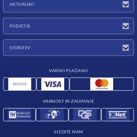
AKTUALNO
Exhibitions
PODJETJE
Novosti
Podjetje
STORITEV
Pregled materialov
VARNO PLAČANO
Pogoji dostave
CAD podatki
Katalog
VARNOST IN ZAUPANJE
Kontakt
Za dobavitelje
SLEDITE NAM