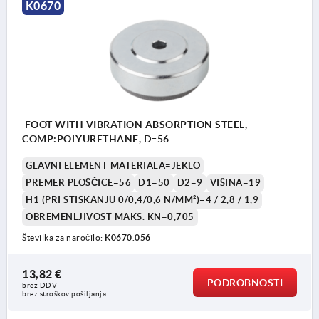
K0670
FOOT WITH VIBRATION ABSORPTION STEEL,
COMP:POLYURETHANE, D=56
GLAVNI ELEMENT MATERIALA=JEKLO
PREMER PLOŠČICE=56
D1=50
D2=9
VIŠINA=19
H1 (PRI STISKANJU 0/0,4/0,6 N/MM²)=4 / 2,8 / 1,9
OBREMENLJIVOST MAKS. KN=0,705
Številka za naročilo:
K0670.056
13,82 €
PODROBNOSTI
brez DDV
brez stroškov pošiljanja