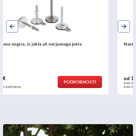
Nastavljive nogice iz nerjavnega jekla, skladne s FDA
od
10,55 €
PODROBNOSTI
brez DDV
brez stroškov pošiljanja