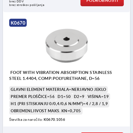
PODROBNOSTI
brez DDV
brez stroškov pošiljanja
K0670
FOOT WITH VIBRATION ABSORPTION STAINLESS
STEEL 1.4404, COMP:POLYURETHANE, D=56
GLAVNI ELEMENT MATERIALA=NERJAVNO JEKLO
PREMER PLOŠČICE=56
D1=50
D2=9
VIŠINA=19
H1 (PRI STISKANJU 0/0,4/0,6 N/MM²)=4 / 2,8 / 1,9
OBREMENLJIVOST MAKS. KN=0,705
Številka za naročilo:
K0670.1056