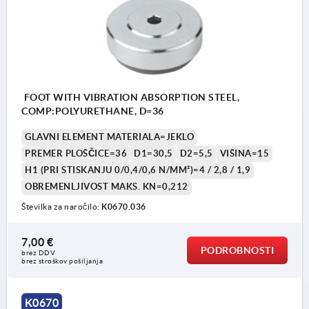
FOOT WITH VIBRATION ABSORPTION STEEL,
COMP:POLYURETHANE, D=36
GLAVNI ELEMENT MATERIALA=JEKLO
PREMER PLOŠČICE=36
D1=30,5
D2=5,5
VIŠINA=15
H1 (PRI STISKANJU 0/0,4/0,6 N/MM²)=4 / 2,8 / 1,9
OBREMENLJIVOST MAKS. KN=0,212
Številka za naročilo:
K0670.036
7,00 €
PODROBNOSTI
brez DDV
brez stroškov pošiljanja
1) izolacijska plošča
K0670