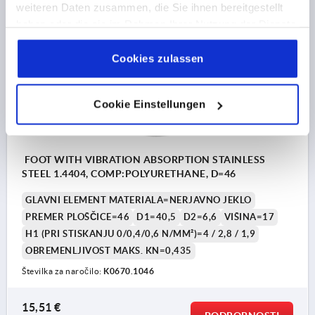
weiteren Daten zusammen, die Sie ihnen bereitgestellt
haben oder die sie im Rahmen Ihrer Nutzung der Dienste
gesammelt haben.
Cookie Richtlinien
K0670
Impressum
|
Datenschutz
|
AGB
Cookies zulassen
Cookie Einstellungen
FOOT WITH VIBRATION ABSORPTION STAINLESS
STEEL 1.4404, COMP:POLYURETHANE, D=46
GLAVNI ELEMENT MATERIALA=NERJAVNO JEKLO
PREMER PLOŠČICE=46
D1=40,5
D2=6,6
VIŠINA=17
H1 (PRI STISKANJU 0/0,4/0,6 N/MM²)=4 / 2,8 / 1,9
OBREMENLJIVOST MAKS. KN=0,435
Številka za naročilo:
K0670.1046
15,51 €