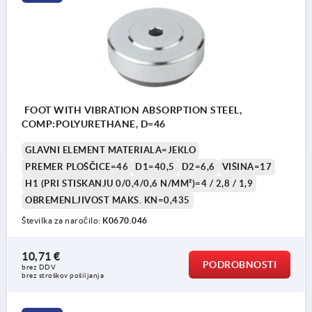
FOOT WITH VIBRATION ABSORPTION STEEL,
COMP:POLYURETHANE, D=46
GLAVNI ELEMENT MATERIALA=JEKLO
PREMER PLOŠČICE=46
D1=40,5
D2=6,6
VIŠINA=17
H1 (PRI STISKANJU 0/0,4/0,6 N/MM²)=4 / 2,8 / 1,9
OBREMENLJIVOST MAKS. KN=0,435
Številka za naročilo:
K0670.046
10,71 €
PODROBNOSTI
brez DDV
brez stroškov pošiljanja