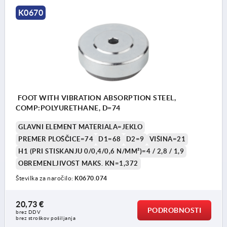
K0670
FOOT WITH VIBRATION ABSORPTION STEEL,
COMP:POLYURETHANE, D=74
GLAVNI ELEMENT MATERIALA=JEKLO
PREMER PLOŠČICE=74
D1=68
D2=9
VIŠINA=21
H1 (PRI STISKANJU 0/0,4/0,6 N/MM²)=4 / 2,8 / 1,9
OBREMENLJIVOST MAKS. KN=1,372
Številka za naročilo:
K0670.074
20,73 €
PODROBNOSTI
brez DDV
brez stroškov pošiljanja