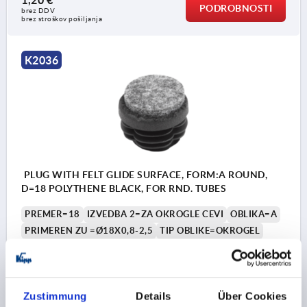
PODROBNOSTI
brez DDV
brez stroškov pošiljanja
K2036
PLUG WITH FELT GLIDE SURFACE, FORM:A ROUND,
D=18 POLYTHENE BLACK, FOR RND. TUBES
PREMER=18
IZVEDBA 2=ZA OKROGLE CEVI
OBLIKA=A
PRIMEREN ZU =Ø18X0,8-2,5
TIP OBLIKE=OKROGEL
VIŠINA=5
H1=3,5
DOLŽINA=11,5
Številka za naročilo:
K2036.00180825
Zustimmung
Details
Über Cookies
1,21 €