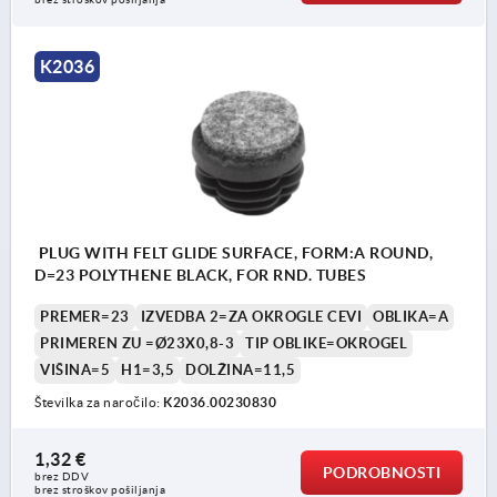
K2036
PLUG WITH FELT GLIDE SURFACE, FORM:A ROUND,
D=23 POLYTHENE BLACK, FOR RND. TUBES
PREMER=23
IZVEDBA 2=ZA OKROGLE CEVI
OBLIKA=A
PRIMEREN ZU =Ø23X0,8-3
TIP OBLIKE=OKROGEL
VIŠINA=5
H1=3,5
DOLŽINA=11,5
Številka za naročilo:
K2036.00230830
1,32 €
PODROBNOSTI
brez DDV
brez stroškov pošiljanja