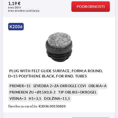
1,19 €
PODROBNOSTI
brez DDV
brez stroškov pošiljanja
K2036
PLUG WITH FELT GLIDE SURFACE, FORM:A ROUND,
D=15 POLYTHENE BLACK, FOR RND. TUBES
PREMER=15
IZVEDBA 2=ZA OKROGLE CEVI
OBLIKA=A
PRIMEREN ZU =Ø15X0,8-2
TIP OBLIKE=OKROGEL
VIŠINA=3
H1=3,5
DOLŽINA=11,5
Številka za naročilo:
K2036.00150820