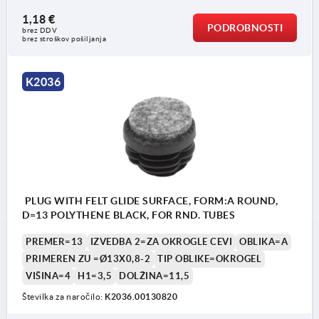
1,18 €
PODROBNOSTI
brez DDV
brez stroškov pošiljanja
K2036
PLUG WITH FELT GLIDE SURFACE, FORM:A ROUND,
D=13 POLYTHENE BLACK, FOR RND. TUBES
PREMER=13
IZVEDBA 2=ZA OKROGLE CEVI
OBLIKA=A
PRIMEREN ZU =Ø13X0,8-2
TIP OBLIKE=OKROGEL
VIŠINA=4
H1=3,5
DOLŽINA=11,5
Številka za naročilo:
K2036.00130820