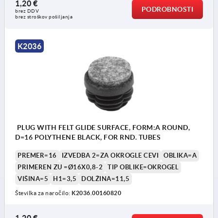
1,20 €
PODROBNOSTI
brez DDV
brez stroškov pošiljanja
K2036
PLUG WITH FELT GLIDE SURFACE, FORM:A ROUND,
D=16 POLYTHENE BLACK, FOR RND. TUBES
PREMER=16
IZVEDBA 2=ZA OKROGLE CEVI
OBLIKA=A
PRIMEREN ZU =Ø16X0,8-2
TIP OBLIKE=OKROGEL
VIŠINA=5
H1=3,5
DOLŽINA=11,5
Številka za naročilo:
K2036.00160820
1,20 €