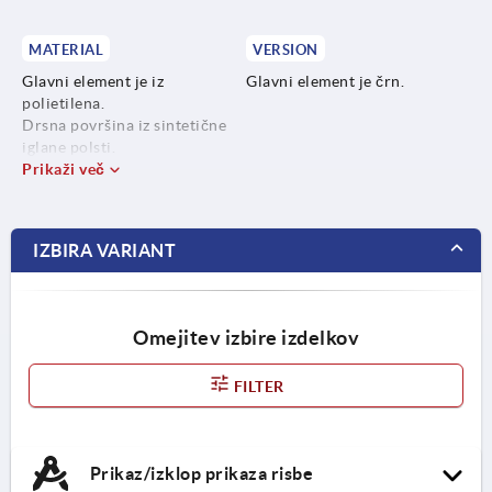
MATERIAL
VERSION
Glavni element je iz
Glavni element je črn.
polietilena.
Drsna površina iz sintetične
iglane polsti.
Prikaži več
IZBIRA VARIANT
Omejitev izbire izdelkov
FILTER
Prikaz/izklop prikaza risbe