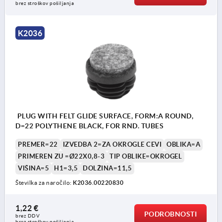
brez stroškov pošiljanja
K2036
PLUG WITH FELT GLIDE SURFACE, FORM:A ROUND,
D=22 POLYTHENE BLACK, FOR RND. TUBES
PREMER=22
IZVEDBA 2=ZA OKROGLE CEVI
OBLIKA=A
PRIMEREN ZU =Ø22X0,8-3
TIP OBLIKE=OKROGEL
VIŠINA=5
H1=3,5
DOLŽINA=11,5
Številka za naročilo:
K2036.00220830
1,22 €
PODROBNOSTI
brez DDV
brez stroškov pošiljanja