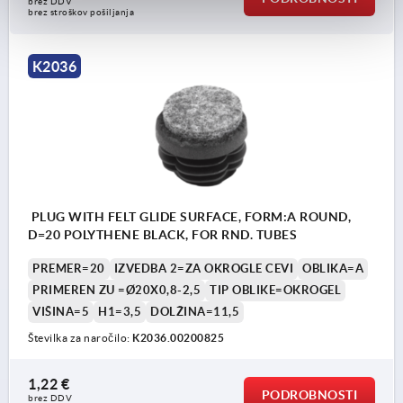
brez DDV
brez stroškov pošiljanja
K2036
PLUG WITH FELT GLIDE SURFACE, FORM:A ROUND,
D=20 POLYTHENE BLACK, FOR RND. TUBES
PREMER=20
IZVEDBA 2=ZA OKROGLE CEVI
OBLIKA=A
PRIMEREN ZU =Ø20X0,8-2,5
TIP OBLIKE=OKROGEL
VIŠINA=5
H1=3,5
DOLŽINA=11,5
Številka za naročilo:
K2036.00200825
1,22 €
PODROBNOSTI
brez DDV