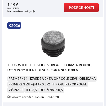
1,19 €
PODROBNOSTI
brez DDV
brez stroškov pošiljanja
K2036
PLUG WITH FELT GLIDE SURFACE, FORM:A ROUND,
D=14 POLYTHENE BLACK, FOR RND. TUBES
PREMER=14
IZVEDBA 2=ZA OKROGLE CEVI
OBLIKA=A
PRIMEREN ZU =Ø14X0,8-2
TIP OBLIKE=OKROGEL
VIŠINA=5
H1=3,5
DOLŽINA=10,5
Številka za naročilo:
K2036.00140820