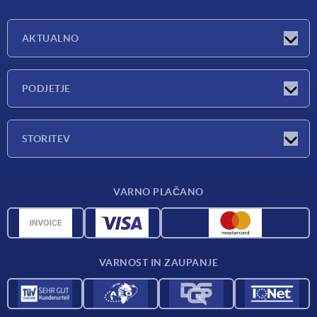
AKTUALNO
Exhibitions
PODJETJE
Novosti
Podjetje
STORITEV
Pregled materialov
VARNO PLAČANO
Pogoji dostave
CAD podatki
Katalog
VARNOST IN ZAUPANJE
Kontakt
Za dobavitelje