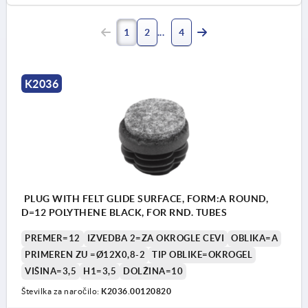
1
2
4
K2036
PLUG WITH FELT GLIDE SURFACE, FORM:A ROUND,
D=12 POLYTHENE BLACK, FOR RND. TUBES
PREMER=12
IZVEDBA 2=ZA OKROGLE CEVI
OBLIKA=A
PRIMEREN ZU =Ø12X0,8-2
TIP OBLIKE=OKROGEL
VIŠINA=3,5
H1=3,5
DOLŽINA=10
Številka za naročilo:
K2036.00120820