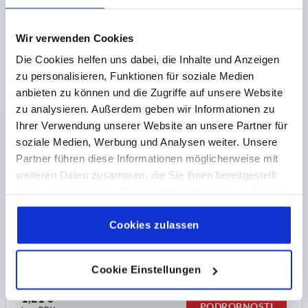
PODROBNOSTI
brez DDV
brez stroškov pošiljanja
Wir verwenden Cookies
K2036
Die Cookies helfen uns dabei, die Inhalte und Anzeigen
zu personalisieren, Funktionen für soziale Medien
anbieten zu können und die Zugriffe auf unsere Website
zu analysieren. Außerdem geben wir Informationen zu
Ihrer Verwendung unserer Website an unsere Partner für
soziale Medien, Werbung und Analysen weiter. Unsere
Partner führen diese Informationen möglicherweise mit
PLUG WITH FELT GLIDE SURFACE, FORM:A ROUND,
weiteren Daten zusammen, die Sie ihnen bereitgestellt
D=19 POLYTHENE BLACK, FOR RND. TUBES
haben oder die sie im Rahmen Ihrer Nutzung der Dienste
gesammelt haben.
Cookie Richtlinien
PREMER=19
IZVEDBA 2=ZA OKROGLE CEVI
OBLIKA=A
Impressum
|
Datenschutz
|
AGB
Cookies zulassen
PRIMEREN ZU =Ø19X0,8-2,5
TIP OBLIKE=OKROGEL
VIŠINA=5
H1=3,5
DOLŽINA=11,5
Številka za naročilo:
K2036.00190825
Cookie Einstellungen
1,21 €
PODROBNOSTI