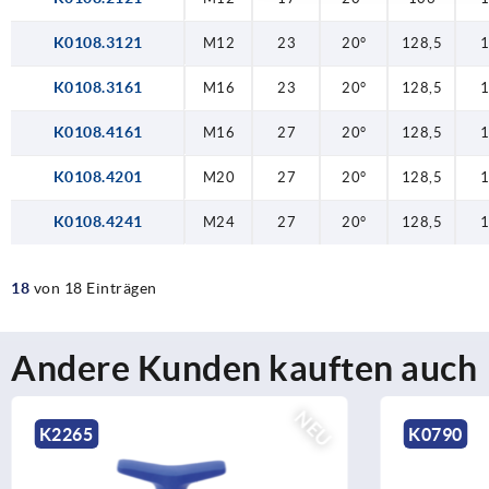
K0108.3121
M12
23
20°
128,5
K0108.3161
M16
23
20°
128,5
K0108.4161
M16
27
20°
128,5
K0108.4201
M20
27
20°
128,5
K0108.4241
M24
27
20°
128,5
18
von 18 Einträgen
Andere Kunden kauften auch
NEU
65
K0790