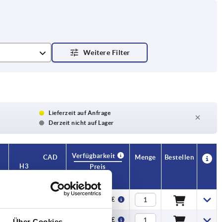
Lieferzeit auf Anfrage
Derzeit nicht auf Lager
Verfügbarkeit
CAD
Menge
Bestellen
H3
H4
Zähnezahl
Preis
—
49,5
22
13,37 €
—
49,5
22
13,37 €
Über Cookies