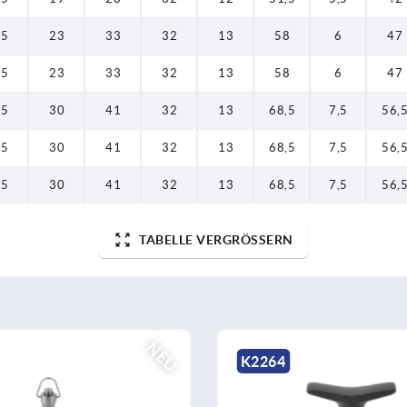
15
23
33
32
13
58
6
47
15
23
33
32
13
58
6
47
15
30
41
32
13
68,5
7,5
56,
15
30
41
32
13
68,5
7,5
56,
15
30
41
32
13
68,5
7,5
56,
TABELLE VERGRÖSSERN
NEU
N
K2264