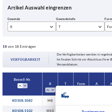
Artikel Auswahl eingrenzen
X
T
Fo
M8
14
0°
18
von 18 Einträgen
M10
17
20
Die Verfügbarkeiten werden in regelmä
M12
23
VERFÜGBARKEIT
Im finalen Schritt vor Abschluss Ihrer 
Versanddatum.
M16
27
M20
Bestell-Nr.
X
T
Form
A
M24
K0108.1082
M8
14
0°
92
K0108.1102
M10
14
0°
92
Zustimmung