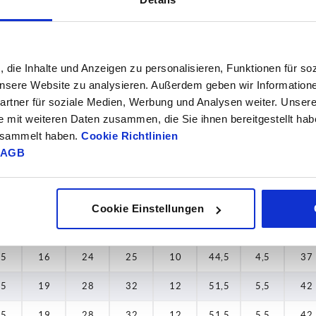
—
19
28
32
12
51,5
5,5
42
—
19
28
32
12
51,5
5,5
42
, die Inhalte und Anzeigen zu personalisieren, Funktionen für so
—
23
33
32
13
58
6
47
 unsere Website zu analysieren. Außerdem geben wir Information
rtner für soziale Medien, Werbung und Analysen weiter. Unsere
—
23
33
32
13
58
6
47
e mit weiteren Daten zusammen, die Sie ihnen bereitgestellt ha
gesammelt haben.
Cookie Richtlinien
—
30
41
32
13
68,5
7,5
56,
AGB
—
30
41
32
13
68,5
7,5
56,
—
30
41
32
13
68,5
7,5
56,
Cookie Einstellungen
15
16
24
25
10
44,5
4,5
37
15
16
24
25
10
44,5
4,5
37
15
19
28
32
12
51,5
5,5
42
15
19
28
32
12
51,5
5,5
42