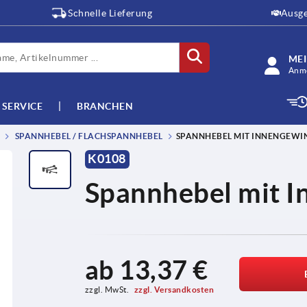
Schnelle Lieferung
Ausge
ME
Anme
SERVICE
BRANCHEN
SPANNHEBEL / FLACHSPANNHEBEL
SPANNHEBEL MIT INNENGEWI
K0108
Spannhebel mit 
ab
13,37 €
zzgl. MwSt. 
zzgl. Versandkosten