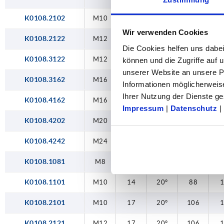
K0108.2102
M10
17
0°
111
Wir verwenden Cookies
K0108.2122
M12
17
0°
111
Die Cookies helfen uns dabei
K0108.3122
M12
23
0°
134,5
können und die Zugriffe auf
unserer Website an unsere Pa
K0108.3162
M16
23
0°
134,5
Informationen möglicherweis
Ihrer Nutzung der Dienste 
K0108.4162
M16
27
0°
134
Impressum
|
Datenschutz
|
K0108.4202
M20
27
0°
134
K0108.4242
M24
27
0°
134
K0108.1081
M8
14
20°
88
K0108.1101
M10
14
20°
88
K0108.2101
M10
17
20°
106
K0108.2121
M12
17
20°
106