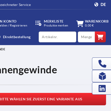
DE
zeichneter Service
IN KONTO
MERKLISTE
WARENKORB
lden / Registrieren
Produkte merken
0,00 €
productCode
qty
Direktbestellung
NDE
Innengewinde
BITTE WÄHLEN SIE ZUERST EINE VARIANTE AUS