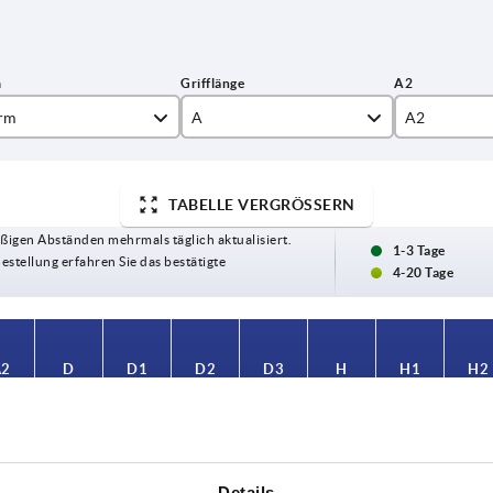
rm
A
A2
88
15
TABELLE VERGRÖSSERN
°
92
ßigen Abständen mehrmals täglich aktualisiert.
106
1-3 Tage
Bestellung erfahren Sie das bestätigte
4-20 Tage
111
128,5
A2
D
D1
D2
D3
H
H1
H2
134
134,5
—
16
24
25
10
44,5
4,5
37
—
16
24
25
10
44,5
4,5
37
Details