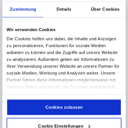
Zustimmung
Details
Über Cookies
27,02 €
DETAILS
zzgl. MwSt. 
zzgl. Versandkosten
Wir verwenden Cookies
Die Cookies helfen uns dabei, die Inhalte und Anzeigen
K0109 0
zu personalisieren, Funktionen für soziale Medien
anbieten zu können und die Zugriffe auf unsere Website
zu analysieren. Außerdem geben wir Informationen zu
Ihrer Verwendung unserer Website an unsere Partner für
soziale Medien, Werbung und Analysen weiter. Unsere
Partner führen diese Informationen möglicherweise mit
weiteren Daten zusammen, die Sie ihnen bereitgestellt
SPANNHEBEL GR.1 M08X60, A=92, FORM:0°
EDELSTAHL 1.4305, KOMP:KUNSTSTOFF
haben oder die sie im Rahmen Ihrer Nutzung der Dienste
gesammelt haben.
Cookie Richtlinien
GEWINDE=M8
GEWINDELÄNGE=60
FORM=0°
Impressum
|
Datenschutz
|
AGB
Cookies zulassen
GRIFFLÄNGE=92
D=16
D1=24
D2=25
D3=10
H=44,5
H1=4,5
H2=37
H4=49,5
ZÄHNEZAHL =22
Cookie Einstellungen
Bestellnummer:
K0109.1082X60