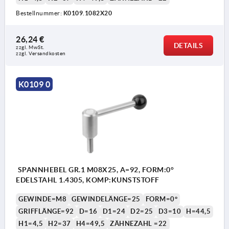
Bestellnummer:
K0109.1082X20
26,24 €
DETAILS
zzgl. MwSt. 
zzgl. Versandkosten
K0109 0
SPANNHEBEL GR.1 M08X25, A=92, FORM:0°
EDELSTAHL 1.4305, KOMP:KUNSTSTOFF
GEWINDE=M8
GEWINDELÄNGE=25
FORM=0°
GRIFFLÄNGE=92
D=16
D1=24
D2=25
D3=10
H=44,5
H1=4,5
H2=37
H4=49,5
ZÄHNEZAHL =22