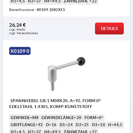
H1=4,5
H2=37
H4=49,5
ZÄHNEZAHL =22
Bestellnummer:
K0109.1082X15
26,24 €
DETAILS
zzgl. MwSt. 
zzgl. Versandkosten
1) Kegelkuppe DIN EN ISO 4753
K0109 0
SPANNHEBEL GR.1 M08X20, A=92, FORM:0°
EDELSTAHL 1.4305, KOMP:KUNSTSTOFF
GEWINDE=M8
GEWINDELÄNGE=20
FORM=0°
GRIFFLÄNGE=92
D=16
D1=24
D2=25
D3=10
H=44,5
H1=4,5
H2=37
H4=49,5
ZÄHNEZAHL =22