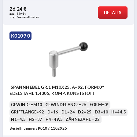
26,24 €
DETAILS
zzgl. MwSt. 
zzgl. Versandkosten
K0109 0
SPANNHEBEL GR.1 M10X25, A=92, FORM:0°
EDELSTAHL 1.4305, KOMP:KUNSTSTOFF
GEWINDE=M10
GEWINDELÄNGE=25
FORM=0°
GRIFFLÄNGE=92
D=16
D1=24
D2=25
D3=10
H=44,5
H1=4,5
H2=37
H4=49,5
ZÄHNEZAHL =22
Bestellnummer:
K0109.1102X25