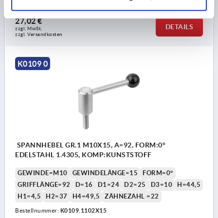
27,02 €
DETAILS
zzgl. MwSt. 
zzgl. Versandkosten
K0109 0
SPANNHEBEL GR.1 M10X15, A=92, FORM:0°
EDELSTAHL 1.4305, KOMP:KUNSTSTOFF
GEWINDE=M10
GEWINDELÄNGE=15
FORM=0°
GRIFFLÄNGE=92
D=16
D1=24
D2=25
D3=10
H=44,5
H1=4,5
H2=37
H4=49,5
ZÄHNEZAHL =22
Bestellnummer:
K0109.1102X15