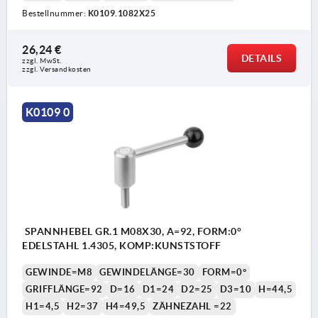
Bestellnummer:
K0109.1082X25
26,24 €
DETAILS
zzgl. MwSt. 
zzgl. Versandkosten
K0109 0
SPANNHEBEL GR.1 M08X30, A=92, FORM:0°
EDELSTAHL 1.4305, KOMP:KUNSTSTOFF
GEWINDE=M8
GEWINDELÄNGE=30
FORM=0°
GRIFFLÄNGE=92
D=16
D1=24
D2=25
D3=10
H=44,5
H1=4,5
H2=37
H4=49,5
ZÄHNEZAHL =22