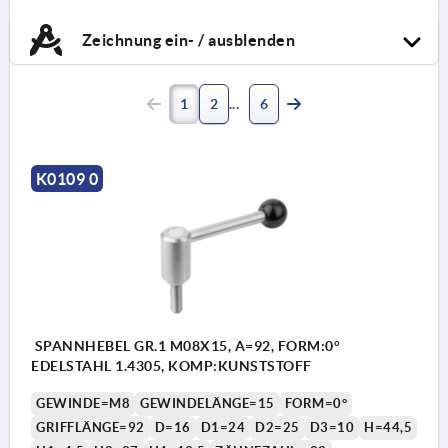
Zeichnung ein- / ausblenden
1
2
6
K0109 0
SPANNHEBEL GR.1 M08X15, A=92, FORM:0°
EDELSTAHL 1.4305, KOMP:KUNSTSTOFF
GEWINDE=M8
GEWINDELÄNGE=15
FORM=0°
GRIFFLÄNGE=92
D=16
D1=24
D2=25
D3=10
H=44,5