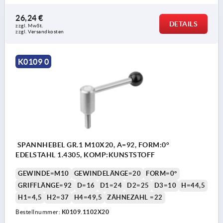
26,24 €
DETAILS
zzgl. MwSt. 
zzgl. Versandkosten
K0109 0
SPANNHEBEL GR.1 M10X20, A=92, FORM:0°
EDELSTAHL 1.4305, KOMP:KUNSTSTOFF
GEWINDE=M10
GEWINDELÄNGE=20
FORM=0°
GRIFFLÄNGE=92
D=16
D1=24
D2=25
D3=10
H=44,5
H1=4,5
H2=37
H4=49,5
ZÄHNEZAHL =22
Bestellnummer:
K0109.1102X20