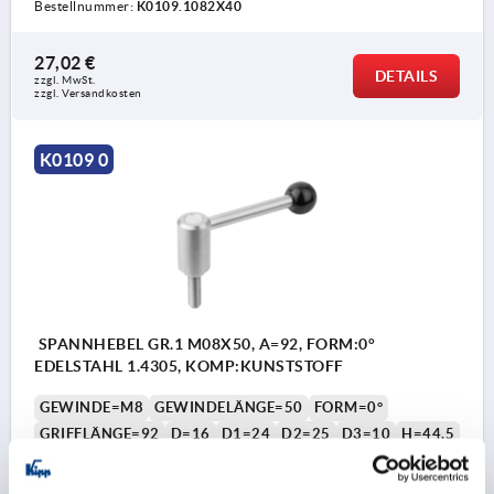
Bestellnummer:
K0109.1082X40
27,02 €
DETAILS
zzgl. MwSt. 
zzgl. Versandkosten
K0109 0
SPANNHEBEL GR.1 M08X50, A=92, FORM:0°
EDELSTAHL 1.4305, KOMP:KUNSTSTOFF
GEWINDE=M8
GEWINDELÄNGE=50
FORM=0°
GRIFFLÄNGE=92
D=16
D1=24
D2=25
D3=10
H=44,5
H1=4,5
H2=37
H4=49,5
ZÄHNEZAHL =22
Bestellnummer:
K0109.1082X50