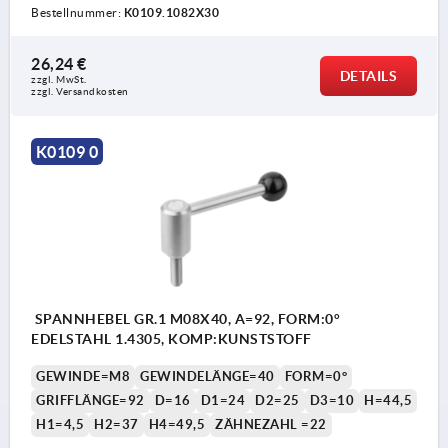
Bestellnummer:
K0109.1082X30
26,24 €
DETAILS
zzgl. MwSt. 
zzgl. Versandkosten
K0109 0
SPANNHEBEL GR.1 M08X40, A=92, FORM:0°
EDELSTAHL 1.4305, KOMP:KUNSTSTOFF
GEWINDE=M8
GEWINDELÄNGE=40
FORM=0°
GRIFFLÄNGE=92
D=16
D1=24
D2=25
D3=10
H=44,5
H1=4,5
H2=37
H4=49,5
ZÄHNEZAHL =22