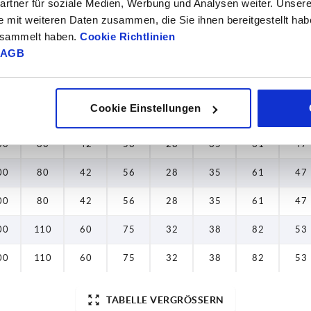
50
48
22
33
17
22
36
31
rtner für soziale Medien, Werbung und Analysen weiter. Unsere
e mit weiteren Daten zusammen, die Sie ihnen bereitgestellt ha
80
54
27
38
20
26
43
38
gesammelt haben.
Cookie Richtlinien
AGB
80
54
27
38
20
26
43
38
30
70
35
45
24
30
51
42
Cookie Einstellungen
00
80
42
56
28
35
61
47
00
80
42
56
28
35
61
47
00
80
42
56
28
35
61
47
00
80
42
56
28
35
61
47
00
110
60
75
32
38
82
53
00
110
60
75
32
38
82
53
TABELLE VERGRÖSSERN