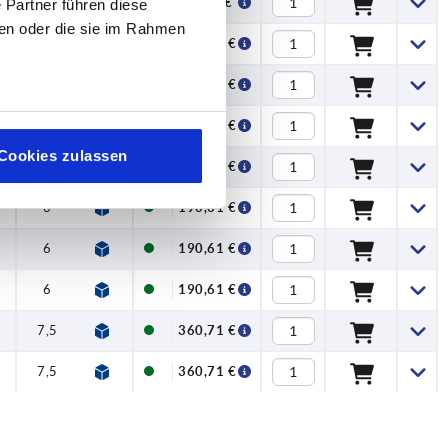
4,5
15,5
3
7
87,00 €
 Partner führen diese
ben oder die sie im Rahmen
6
19
4
8
102,82 €
6
19
4
8
102,82 €
6
21
4
8
138,42 €
Cookies zulassen
6
23,5
4
9
190,61 €
6
23,5
4
9
190,61 €
6
23,5
4
9
190,61 €
6
23,5
4
9
190,61 €
7,5
26,5
5
11
360,71 €
7,5
26,5
5
11
360,71 €