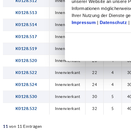
K0128.512
20
Innenvierkant
12
1
1
unserer Website an unsere Pa
Informationen möglicherweis
22
K0128.513
Innenvierkant
13
2
1
Ihrer Nutzung der Dienste 
Impressum
|
Datenschutz
|
24
K0128.514
Innenvierkant
14
2
1
30
K0128.517
Innenvierkant
17
3
2
32
K0128.519
Innenvierkant
19
4
3
K0128.520
Innenvierkant
20
4
3
K0128.522
Innenvierkant
22
4
3
K0128.524
Innenvierkant
24
4
3
K0128.530
Innenvierkant
30
5
4
K0128.532
Innenvierkant
32
5
4
11
von 11 Einträgen