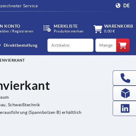
DE
zeichneter Service
IN KONTO
MERKLISTE
WARENKORB
lden / Registrieren
Produkte merken
0,00 €
productCode
qty
Direktbestellung
NENVIERKANT
nvierkant
raum
au, Schweißtechnik
rausführung (Spannbolzen B) erhältlich