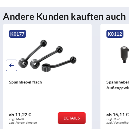
Andere Kunden kauften auch
K0112
K0108
Spannhebel mit Sicherheitsfunktion
Spannhebel
Außengewinde
ab
15,11 €
ab
13,37 
DETAILS
zzgl. MwSt. 
zzgl. MwSt. 
zzgl. Versandkosten
zzgl. Versandk