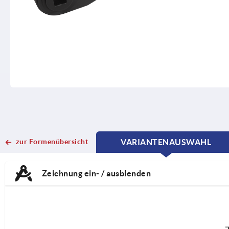
zur Formenübersicht
VARIANTENAUSWAHL
CURRENT
CURRENT
TAB:
TAB:
Zeichnung ein- / ausblenden