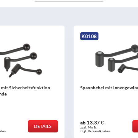
K0114
 mit Innengewinde
Spannhebel flach mit Auß
€
ab
14,83 €
DETAILS
zzgl. MwSt. 
osten
zzgl. Versandkosten