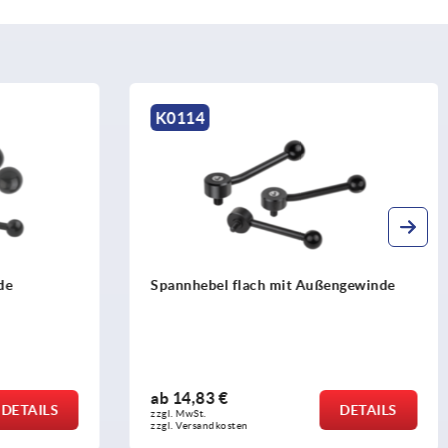
K0129
engewinde
Spannhebel flach Edelstahl mit
Außengewinde
ab
25,65 €
DETAILS
DETAILS
zzgl. MwSt. 
zzgl. Versandkosten