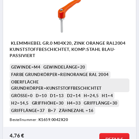
KLEMMHEBEL GR.0 M04X20, ZINK ORANGE RAL2004
KUNSTSTOFFBESCHICHTET, KOMP:STAHL BLAU-
PASSIVIERT
GEWINDE=M4
GEWINDELÄNGE=20
FARBE GRUNDKÖRPER=REINORANGE RAL 2004
OBERFLÄCHE
GRUNDKÖRPER=KUNSTSTOFFBESCHICHTET
GRÖSSE=0
D=10
D1=13
D2=14
H=24,5
H1=4
H2=14,5
GRIFFHÖHE=30
H4=33
GRIFFLÄNGE=30
GRIFFLÄNGE=37
B=7
ZÄHNEZAHL =16
Bestellnummer:
K1659.0042X20
4,76 €