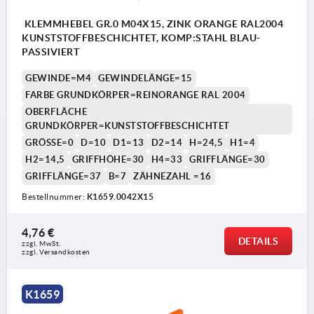
KLEMMHEBEL GR.0 M04X15, ZINK ORANGE RAL2004
KUNSTSTOFFBESCHICHTET, KOMP:STAHL BLAU-
PASSIVIERT
GEWINDE=M4
GEWINDELÄNGE=15
FARBE GRUNDKÖRPER=REINORANGE RAL 2004
OBERFLÄCHE
GRUNDKÖRPER=KUNSTSTOFFBESCHICHTET
GRÖSSE=0
D=10
D1=13
D2=14
H=24,5
H1=4
H2=14,5
GRIFFHÖHE=30
H4=33
GRIFFLÄNGE=30
GRIFFLÄNGE=37
B=7
ZÄHNEZAHL =16
Bestellnummer:
K1659.0042X15
4,76 €
DETAILS
zzgl. MwSt. 
zzgl. Versandkosten
K1659