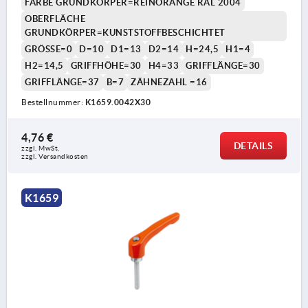
FARBE GRUNDKÖRPER=REINORANGE RAL 2004
OBERFLÄCHE
GRUNDKÖRPER=KUNSTSTOFFBESCHICHTET
GRÖSSE=0
D=10
D1=13
D2=14
H=24,5
H1=4
H2=14,5
GRIFFHÖHE=30
H4=33
GRIFFLÄNGE=30
GRIFFLÄNGE=37
B=7
ZÄHNEZAHL =16
Bestellnummer:
K1659.0042X30
4,76 €
DETAILS
zzgl. MwSt. 
zzgl. Versandkosten
K1659