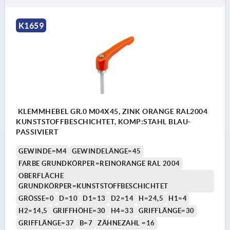
K1659
KLEMMHEBEL GR.0 M04X45, ZINK ORANGE RAL2004
KUNSTSTOFFBESCHICHTET, KOMP:STAHL BLAU-
PASSIVIERT
GEWINDE=M4
GEWINDELÄNGE=45
FARBE GRUNDKÖRPER=REINORANGE RAL 2004
OBERFLÄCHE
GRUNDKÖRPER=KUNSTSTOFFBESCHICHTET
GRÖSSE=0
D=10
D1=13
D2=14
H=24,5
H1=4
H2=14,5
GRIFFHÖHE=30
H4=33
GRIFFLÄNGE=30
GRIFFLÄNGE=37
B=7
ZÄHNEZAHL =16