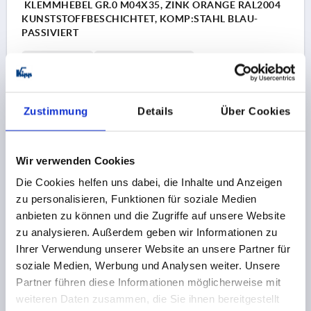
KLEMMHEBEL GR.0 M04X35, ZINK ORANGE RAL2004
KUNSTSTOFFBESCHICHTET, KOMP:STAHL BLAU-
PASSIVIERT
GEWINDE=M4
GEWINDELÄNGE=35
FARBE GRUNDKÖRPER=REINORANGE RAL 2004
OBERFLÄCHE
GRUNDKÖRPER=KUNSTSTOFFBESCHICHTET
Zustimmung
Details
Über Cookies
GRÖSSE=0
D=10
D1=13
D2=14
H=24,5
H1=4
H2=14,5
GRIFFHÖHE=30
H4=33
GRIFFLÄNGE=30
GRIFFLÄNGE=37
B=7
ZÄHNEZAHL =16
Wir verwenden Cookies
Bestellnummer:
K1659.0042X35
Die Cookies helfen uns dabei, die Inhalte und Anzeigen
zu personalisieren, Funktionen für soziale Medien
5,20 €
anbieten zu können und die Zugriffe auf unsere Website
DETAILS
zzgl. MwSt. 
zu analysieren. Außerdem geben wir Informationen zu
zzgl. Versandkosten
Ihrer Verwendung unserer Website an unsere Partner für
soziale Medien, Werbung und Analysen weiter. Unsere
K1659
Partner führen diese Informationen möglicherweise mit
weiteren Daten zusammen, die Sie ihnen bereitgestellt