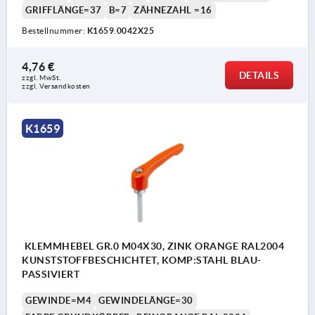
GRIFFLÄNGE=37
B=7
ZÄHNEZAHL =16
Bestellnummer:
K1659.0042X25
4,76 €
DETAILS
zzgl. MwSt. 
zzgl. Versandkosten
K1659
KLEMMHEBEL GR.0 M04X30, ZINK ORANGE RAL2004
KUNSTSTOFFBESCHICHTET, KOMP:STAHL BLAU-
PASSIVIERT
GEWINDE=M4
GEWINDELÄNGE=30