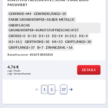
PASSIVIERT
GEWINDE=M4
GEWINDELÄNGE=10
FARBE GRUNDKÖRPER=SILBER-METALLIC
OBERFLÄCHE
GRUNDKÖRPER=KUNSTSTOFFBESCHICHTET
GRÖSSE=0
D=10
D1=13
D2=14
H=24,5
H1=4
H2=14,5
GRIFFHÖHE=30
H4=33
GRIFFLÄNGE=30
GRIFFLÄNGE=37
B=7
ZÄHNEZAHL =16
Bestellnummer:
K1659.0043X10
4,76 €
DETAILS
zzgl. MwSt. 
zzgl. Versandkosten
1
2
27