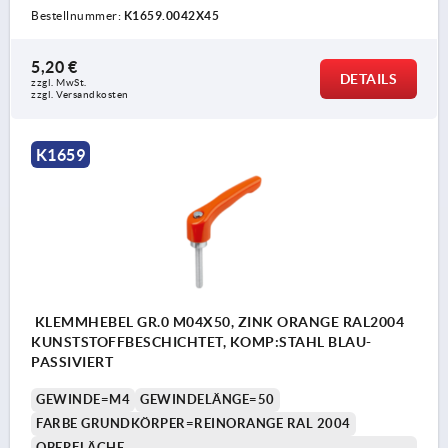
Bestellnummer:
K1659.0042X45
5,20 €
DETAILS
zzgl. MwSt. 
zzgl. Versandkosten
K1659
KLEMMHEBEL GR.0 M04X50, ZINK ORANGE RAL2004
KUNSTSTOFFBESCHICHTET, KOMP:STAHL BLAU-
PASSIVIERT
GEWINDE=M4
GEWINDELÄNGE=50
FARBE GRUNDKÖRPER=REINORANGE RAL 2004
OBERFLÄCHE