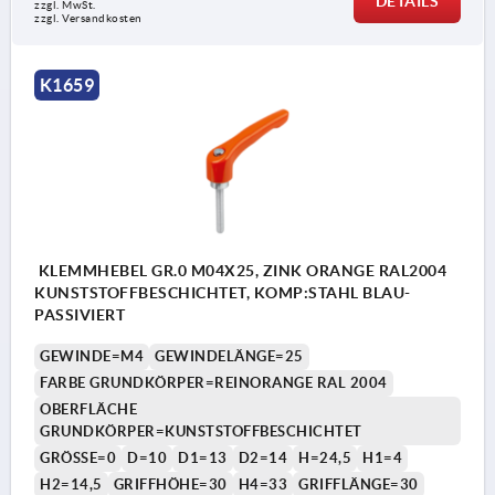
DETAILS
zzgl. MwSt. 
zzgl. Versandkosten
K1659
KLEMMHEBEL GR.0 M04X25, ZINK ORANGE RAL2004
KUNSTSTOFFBESCHICHTET, KOMP:STAHL BLAU-
PASSIVIERT
GEWINDE=M4
GEWINDELÄNGE=25
FARBE GRUNDKÖRPER=REINORANGE RAL 2004
OBERFLÄCHE
GRUNDKÖRPER=KUNSTSTOFFBESCHICHTET
GRÖSSE=0
D=10
D1=13
D2=14
H=24,5
H1=4
H2=14,5
GRIFFHÖHE=30
H4=33
GRIFFLÄNGE=30