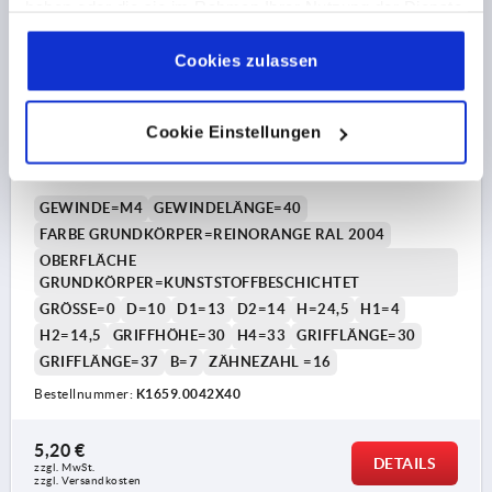
haben oder die sie im Rahmen Ihrer Nutzung der Dienste
gesammelt haben.
Cookie Richtlinien
Impressum
|
Datenschutz
|
AGB
Cookies zulassen
KLEMMHEBEL GR.0 M04X40, ZINK ORANGE RAL2004
Cookie Einstellungen
KUNSTSTOFFBESCHICHTET, KOMP:STAHL BLAU-
PASSIVIERT
GEWINDE=M4
GEWINDELÄNGE=40
FARBE GRUNDKÖRPER=REINORANGE RAL 2004
OBERFLÄCHE
GRUNDKÖRPER=KUNSTSTOFFBESCHICHTET
GRÖSSE=0
D=10
D1=13
D2=14
H=24,5
H1=4
H2=14,5
GRIFFHÖHE=30
H4=33
GRIFFLÄNGE=30
GRIFFLÄNGE=37
B=7
ZÄHNEZAHL =16
Bestellnummer:
K1659.0042X40
5,20 €
DETAILS
zzgl. MwSt. 
zzgl. Versandkosten