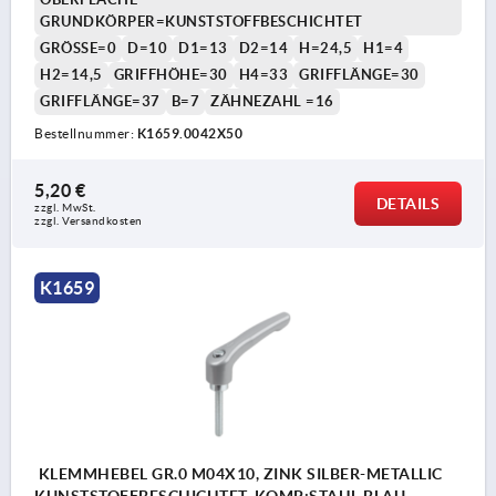
GRUNDKÖRPER=KUNSTSTOFFBESCHICHTET
GRÖSSE=0
D=10
D1=13
D2=14
H=24,5
H1=4
H2=14,5
GRIFFHÖHE=30
H4=33
GRIFFLÄNGE=30
GRIFFLÄNGE=37
B=7
ZÄHNEZAHL =16
Bestellnummer:
K1659.0042X50
5,20 €
DETAILS
zzgl. MwSt. 
zzgl. Versandkosten
K1659
KLEMMHEBEL GR.0 M04X10, ZINK SILBER-METALLIC
KUNSTSTOFFBESCHICHTET, KOMP:STAHL BLAU-