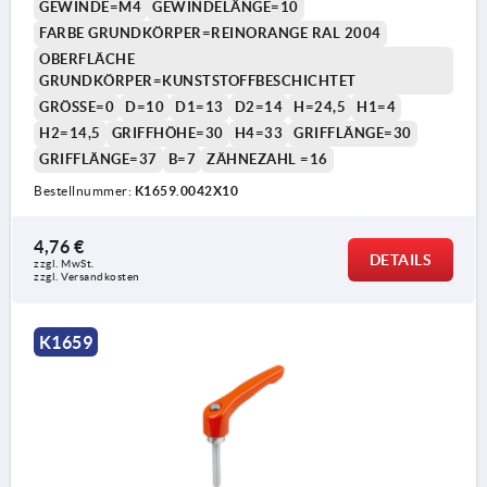
GEWINDE=M4
GEWINDELÄNGE=10
FARBE GRUNDKÖRPER=REINORANGE RAL 2004
OBERFLÄCHE
GRUNDKÖRPER=KUNSTSTOFFBESCHICHTET
GRÖSSE=0
D=10
D1=13
D2=14
H=24,5
H1=4
H2=14,5
GRIFFHÖHE=30
H4=33
GRIFFLÄNGE=30
GRIFFLÄNGE=37
B=7
ZÄHNEZAHL =16
1) Kegelkuppe DIN EN ISO 4753
Bestellnummer:
K1659.0042X10
4,76 €
DETAILS
zzgl. MwSt. 
zzgl. Versandkosten
K1659