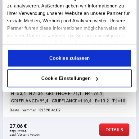
K1598
zu analysieren. Außerdem geben wir Informationen zu
Ihrer Verwendung unserer Website an unsere Partner für
soziale Medien, Werbung und Analysen weiter. Unsere
Partner führen diese Informationen möglicherweise mit
weiteren Daten zusammen, die Sie ihnen bereitgestellt
haben oder die sie im Rahmen Ihrer Nutzung der Dienste
gesammelt haben.
Cookie Richtlinien
KLEMMHEBEL MIT SPANNKRAFTVERSTÄRKER GR.4,
Impressum
|
Datenschutz
|
AGB
Cookies zulassen
M10, KUNSTSTOFF ORANGE RAL2004,
KOMP:EDELSTAHL BLANK
Cookie Einstellungen
GEWINDE=M10
GEWINDETIEFE=27
FARBE GRUNDKÖRPER=REINORANGE RAL 2004
D2=30
H=53,1
H2=36
GRIFFHÖHE=71,1
H4=76,1
GRIFFLÄNGE=95,4
GRIFFLÄNGE=110,4
B=13,2
T1=10
Bestellnummer:
K1598.4102
27,06 €
DETAILS
zzgl. MwSt. 
zzgl. Versandkosten