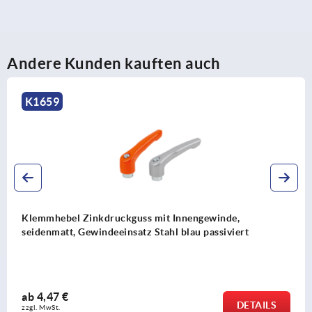
Andere Kunden kauften auch
K0270
ckguss mit Innengewinde,
Klemmhebel Kunsts
einsatz Stahl blau passiviert
aus Zink, Gewindee
ab
5,35 €
DETAILS
zzgl. MwSt. 