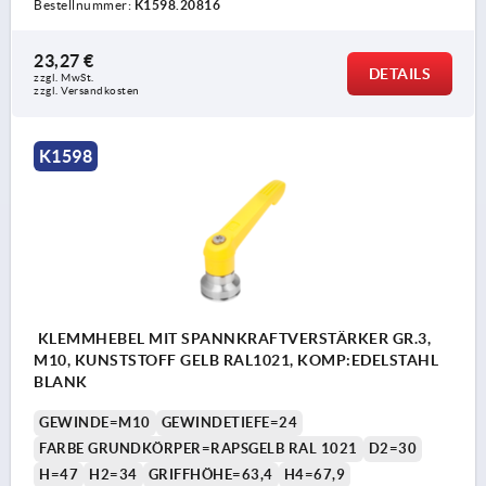
Bestellnummer:
K1598.20816
23,27 €
DETAILS
zzgl. MwSt. 
zzgl. Versandkosten
K1598
KLEMMHEBEL MIT SPANNKRAFTVERSTÄRKER GR.3,
M10, KUNSTSTOFF GELB RAL1021, KOMP:EDELSTAHL
BLANK
GEWINDE=M10
GEWINDETIEFE=24
FARBE GRUNDKÖRPER=RAPSGELB RAL 1021
D2=30
H=47
H2=34
GRIFFHÖHE=63,4
H4=67,9