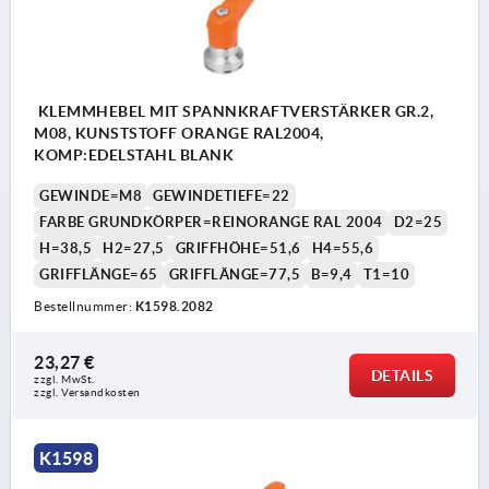
KLEMMHEBEL MIT SPANNKRAFTVERSTÄRKER GR.2,
M08, KUNSTSTOFF ORANGE RAL2004,
KOMP:EDELSTAHL BLANK
GEWINDE=M8
GEWINDETIEFE=22
FARBE GRUNDKÖRPER=REINORANGE RAL 2004
D2=25
H=38,5
H2=27,5
GRIFFHÖHE=51,6
H4=55,6
GRIFFLÄNGE=65
GRIFFLÄNGE=77,5
B=9,4
T1=10
Bestellnummer:
K1598.2082
23,27 €
DETAILS
zzgl. MwSt. 
zzgl. Versandkosten
K1598