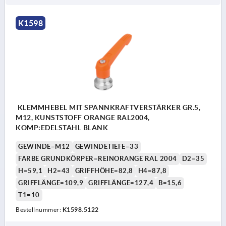
K1598
KLEMMHEBEL MIT SPANNKRAFTVERSTÄRKER GR.5,
M12, KUNSTSTOFF ORANGE RAL2004,
KOMP:EDELSTAHL BLANK
GEWINDE=M12
GEWINDETIEFE=33
FARBE GRUNDKÖRPER=REINORANGE RAL 2004
D2=35
H=59,1
H2=43
GRIFFHÖHE=82,8
H4=87,8
GRIFFLÄNGE=109,9
GRIFFLÄNGE=127,4
B=15,6
T1=10
Bestellnummer:
K1598.5122