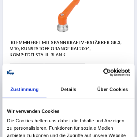
KLEMMHEBEL MIT SPANNKRAFTVERSTÄRKER GR.3,
M10, KUNSTSTOFF ORANGE RAL2004,
KOMP:EDELSTAHL BLANK
GEWINDE=M10
GEWINDETIEFE=24
FARBE GRUNDKÖRPER=REINORANGE RAL 2004
D2=30
H=47
H2=34
GRIFFHÖHE=63,4
H4=67,9
GRIFFLÄNGE=80
GRIFFLÄNGE=95
B=11,1
T1=10
Zustimmung
Details
Über Cookies
Bestellnummer:
K1598.3102
Wir verwenden Cookies
24,86 €
DETAILS
zzgl. MwSt. 
Die Cookies helfen uns dabei, die Inhalte und Anzeigen
zzgl. Versandkosten
zu personalisieren, Funktionen für soziale Medien
anbieten zu können und die Zugriffe auf unsere Website