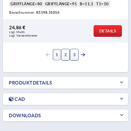
GRIFFLÄNGE=80
GRIFFLÄNGE=95
B=11,1
T1=10
Bestellnummer:
K1598.31016
24,86 €
DETAILS
zzgl. MwSt. 
zzgl. Versandkosten
1
2
3
PRODUKTDETAILS
CAD
DOWNLOADS