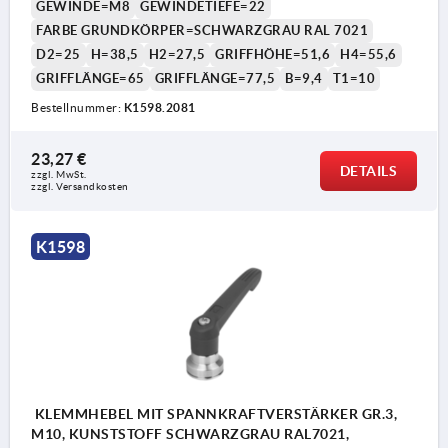
GEWINDE=M8
GEWINDETIEFE=22
FARBE GRUNDKÖRPER=SCHWARZGRAU RAL 7021
D2=25
H=38,5
H2=27,5
GRIFFHÖHE=51,6
H4=55,6
GRIFFLÄNGE=65
GRIFFLÄNGE=77,5
B=9,4
T1=10
Bestellnummer:
K1598.2081
23,27 €
DETAILS
zzgl. MwSt. 
zzgl. Versandkosten
K1598
KLEMMHEBEL MIT SPANNKRAFTVERSTÄRKER GR.3,
M10, KUNSTSTOFF SCHWARZGRAU RAL7021,