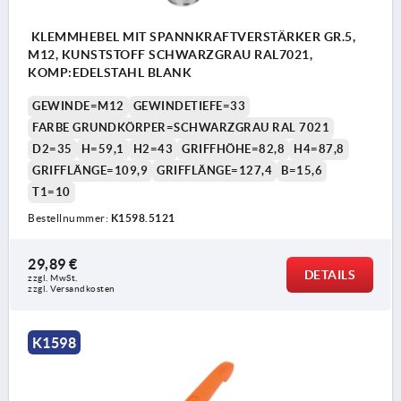
KLEMMHEBEL MIT SPANNKRAFTVERSTÄRKER GR.5,
M12, KUNSTSTOFF SCHWARZGRAU RAL7021,
KOMP:EDELSTAHL BLANK
GEWINDE=M12
GEWINDETIEFE=33
FARBE GRUNDKÖRPER=SCHWARZGRAU RAL 7021
D2=35
H=59,1
H2=43
GRIFFHÖHE=82,8
H4=87,8
GRIFFLÄNGE=109,9
GRIFFLÄNGE=127,4
B=15,6
T1=10
Bestellnummer:
K1598.5121
29,89 €
DETAILS
zzgl. MwSt. 
zzgl. Versandkosten
K1598