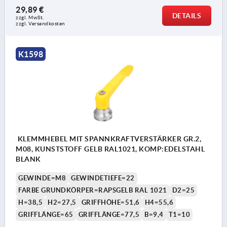
29,89 €
DETAILS
zzgl. MwSt. 
zzgl. Versandkosten
K1598
KLEMMHEBEL MIT SPANNKRAFTVERSTÄRKER GR.2,
M08, KUNSTSTOFF GELB RAL1021, KOMP:EDELSTAHL
BLANK
GEWINDE=M8
GEWINDETIEFE=22
FARBE GRUNDKÖRPER=RAPSGELB RAL 1021
D2=25
H=38,5
H2=27,5
GRIFFHÖHE=51,6
H4=55,6
GRIFFLÄNGE=65
GRIFFLÄNGE=77,5
B=9,4
T1=10