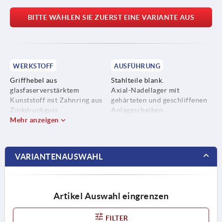
BITTE WÄHLEN SIE ZUERST EINE VARIANTE AUS
WERKSTOFF
AUSFÜHRUNG
Griffhebel aus
Stahlteile blank.
glasfaserverstärktem
Axial-Nadellager mit
Kunststoff mit Zahnring aus
gehärteten und geschliffenen
Zinkdruckguss.
Anlagescheiben.
Mehr anzeigen
Stahlteile Edelstahl, 1.4305.
VARIANTENAUSWAHL
Artikel Auswahl eingrenzen
FILTER