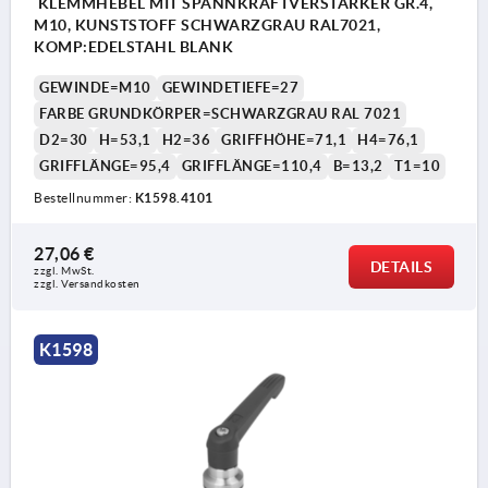
KLEMMHEBEL MIT SPANNKRAFTVERSTÄRKER GR.4,
M10, KUNSTSTOFF SCHWARZGRAU RAL7021,
KOMP:EDELSTAHL BLANK
GEWINDE=M10
GEWINDETIEFE=27
FARBE GRUNDKÖRPER=SCHWARZGRAU RAL 7021
D2=30
H=53,1
H2=36
GRIFFHÖHE=71,1
H4=76,1
GRIFFLÄNGE=95,4
GRIFFLÄNGE=110,4
B=13,2
T1=10
Bestellnummer:
K1598.4101
27,06 €
DETAILS
zzgl. MwSt. 
zzgl. Versandkosten
K1598