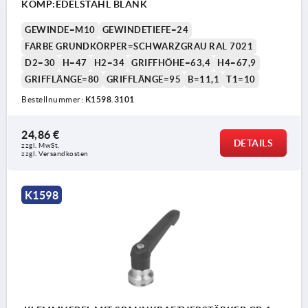
KOMP:EDELSTAHL BLANK
GEWINDE=M10
GEWINDETIEFE=24
FARBE GRUNDKÖRPER=SCHWARZGRAU RAL 7021
D2=30
H=47
H2=34
GRIFFHÖHE=63,4
H4=67,9
GRIFFLÄNGE=80
GRIFFLÄNGE=95
B=11,1
T1=10
Bestellnummer:
K1598.3101
24,86 €
DETAILS
zzgl. MwSt. 
zzgl. Versandkosten
K1598