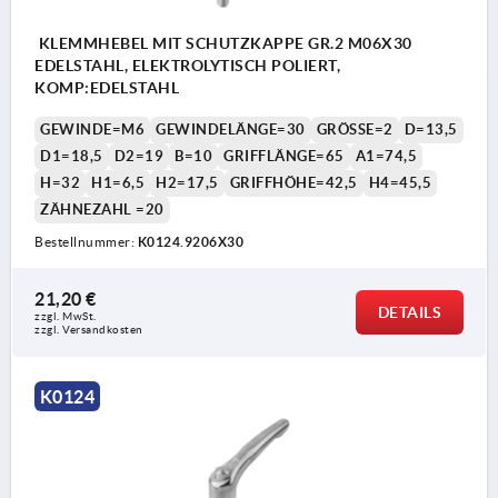
KLEMMHEBEL MIT SCHUTZKAPPE GR.2 M06X30
EDELSTAHL, ELEKTROLYTISCH POLIERT,
KOMP:EDELSTAHL
GEWINDE=M6
GEWINDELÄNGE=30
GRÖSSE=2
D=13,5
D1=18,5
D2=19
B=10
GRIFFLÄNGE=65
A1=74,5
H=32
H1=6,5
H2=17,5
GRIFFHÖHE=42,5
H4=45,5
ZÄHNEZAHL =20
Bestellnummer:
K0124.9206X30
21,20 €
DETAILS
zzgl. MwSt. 
zzgl. Versandkosten
K0124