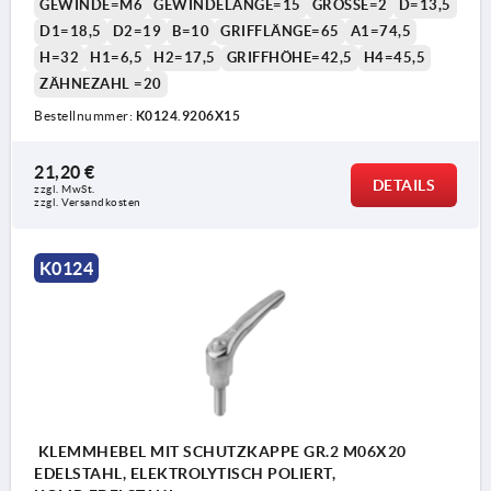
GEWINDE=M6
GEWINDELÄNGE=15
GRÖSSE=2
D=13,5
D1=18,5
D2=19
B=10
GRIFFLÄNGE=65
A1=74,5
H=32
H1=6,5
H2=17,5
GRIFFHÖHE=42,5
H4=45,5
ZÄHNEZAHL =20
Bestellnummer:
K0124.9206X15
21,20 €
1) Kegelkuppe DIN EN ISO 4753
DETAILS
zzgl. MwSt. 
zzgl. Versandkosten
K0124
KLEMMHEBEL MIT SCHUTZKAPPE GR.2 M06X20
EDELSTAHL, ELEKTROLYTISCH POLIERT,