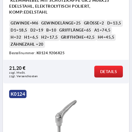
KLEMMHEBEL MIT SCHUTZKAPPE GR.2 M06X25
EDELSTAHL, ELEKTROLYTISCH POLIERT,
KOMP:EDELSTAHL
GEWINDE=M6
GEWINDELÄNGE=25
GRÖSSE=2
D=13,5
D1=18,5
D2=19
B=10
GRIFFLÄNGE=65
A1=74,5
H=32
H1=6,5
H2=17,5
GRIFFHÖHE=42,5
H4=45,5
ZÄHNEZAHL =20
Bestellnummer:
K0124.9206X25
21,20 €
DETAILS
zzgl. MwSt. 
zzgl. Versandkosten
K0124