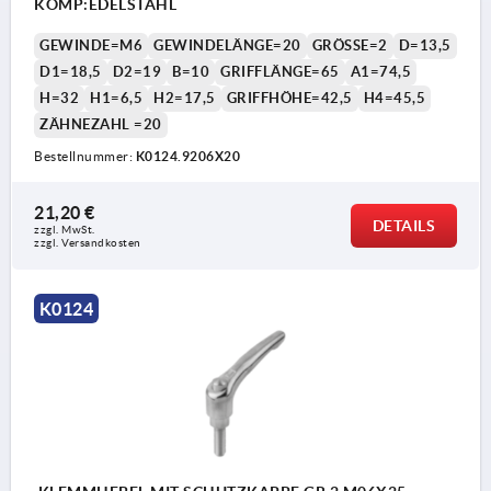
KOMP:EDELSTAHL
GEWINDE=M6
GEWINDELÄNGE=20
GRÖSSE=2
D=13,5
D1=18,5
D2=19
B=10
GRIFFLÄNGE=65
A1=74,5
H=32
H1=6,5
H2=17,5
GRIFFHÖHE=42,5
H4=45,5
ZÄHNEZAHL =20
Bestellnummer:
K0124.9206X20
21,20 €
DETAILS
zzgl. MwSt. 
zzgl. Versandkosten
K0124