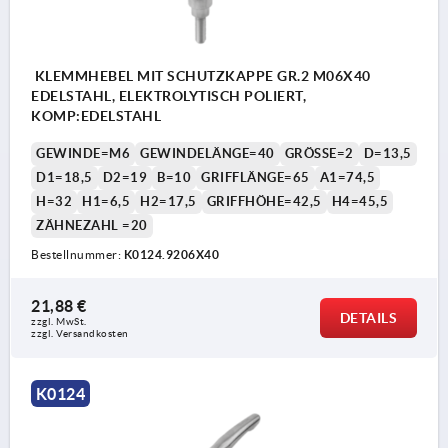
KLEMMHEBEL MIT SCHUTZKAPPE GR.2 M06X40
EDELSTAHL, ELEKTROLYTISCH POLIERT,
KOMP:EDELSTAHL
GEWINDE=M6
GEWINDELÄNGE=40
GRÖSSE=2
D=13,5
D1=18,5
D2=19
B=10
GRIFFLÄNGE=65
A1=74,5
H=32
H1=6,5
H2=17,5
GRIFFHÖHE=42,5
H4=45,5
ZÄHNEZAHL =20
Bestellnummer:
K0124.9206X40
21,88 €
DETAILS
zzgl. MwSt. 
zzgl. Versandkosten
K0124