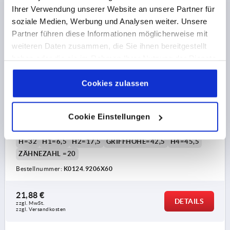
Ihrer Verwendung unserer Website an unsere Partner für
soziale Medien, Werbung und Analysen weiter. Unsere
Partner führen diese Informationen möglicherweise mit
weiteren Daten zusammen, die Sie ihnen bereitgestellt
haben oder die sie im Rahmen Ihrer Nutzung der Dienste
gesammelt haben.
Cookie Richtlinien
KLEMMHEBEL MIT SCHUTZKAPPE GR.2 M06X60
Impressum
|
Datenschutz
|
AGB
Cookies zulassen
EDELSTAHL, ELEKTROLYTISCH POLIERT,
KOMP:EDELSTAHL
Cookie Einstellungen
GEWINDE=M6
GEWINDELÄNGE=60
GRÖSSE=2
D=13,5
D1=18,5
D2=19
B=10
GRIFFLÄNGE=65
A1=74,5
H=32
H1=6,5
H2=17,5
GRIFFHÖHE=42,5
H4=45,5
ZÄHNEZAHL =20
Bestellnummer:
K0124.9206X60
21,88 €
DETAILS
zzgl. MwSt. 
zzgl. Versandkosten