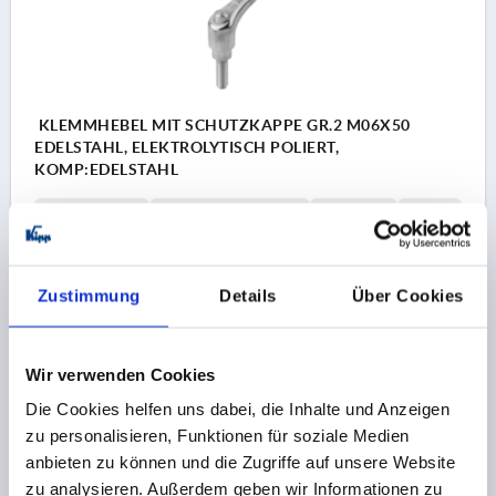
KLEMMHEBEL MIT SCHUTZKAPPE GR.2 M06X50
EDELSTAHL, ELEKTROLYTISCH POLIERT,
KOMP:EDELSTAHL
GEWINDE=M6
GEWINDELÄNGE=50
GRÖSSE=2
D=13,5
D1=18,5
D2=19
B=10
GRIFFLÄNGE=65
A1=74,5
H=32
H1=6,5
H2=17,5
GRIFFHÖHE=42,5
H4=45,5
ZÄHNEZAHL =20
Zustimmung
Details
Über Cookies
Bestellnummer:
K0124.9206X50
Wir verwenden Cookies
21,88 €
DETAILS
zzgl. MwSt. 
Die Cookies helfen uns dabei, die Inhalte und Anzeigen
zzgl. Versandkosten
zu personalisieren, Funktionen für soziale Medien
anbieten zu können und die Zugriffe auf unsere Website
K0124
zu analysieren. Außerdem geben wir Informationen zu