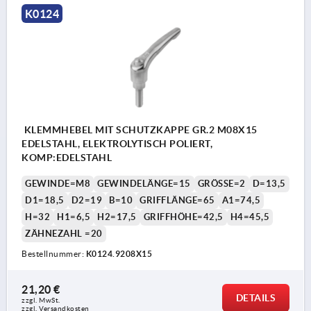
K0124
KLEMMHEBEL MIT SCHUTZKAPPE GR.2 M08X15
EDELSTAHL, ELEKTROLYTISCH POLIERT,
KOMP:EDELSTAHL
GEWINDE=M8
GEWINDELÄNGE=15
GRÖSSE=2
D=13,5
D1=18,5
D2=19
B=10
GRIFFLÄNGE=65
A1=74,5
H=32
H1=6,5
H2=17,5
GRIFFHÖHE=42,5
H4=45,5
ZÄHNEZAHL =20
Bestellnummer:
K0124.9208X15
21,20 €
DETAILS
zzgl. MwSt. 
zzgl. Versandkosten