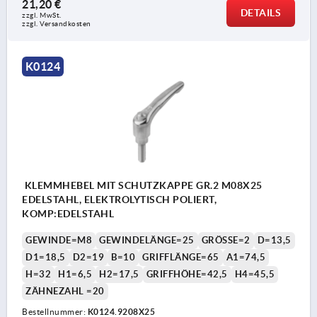
21,20 €
DETAILS
zzgl. MwSt. 
zzgl. Versandkosten
K0124
KLEMMHEBEL MIT SCHUTZKAPPE GR.2 M08X25
EDELSTAHL, ELEKTROLYTISCH POLIERT,
KOMP:EDELSTAHL
GEWINDE=M8
GEWINDELÄNGE=25
GRÖSSE=2
D=13,5
D1=18,5
D2=19
B=10
GRIFFLÄNGE=65
A1=74,5
H=32
H1=6,5
H2=17,5
GRIFFHÖHE=42,5
H4=45,5
ZÄHNEZAHL =20
Bestellnummer:
K0124.9208X25