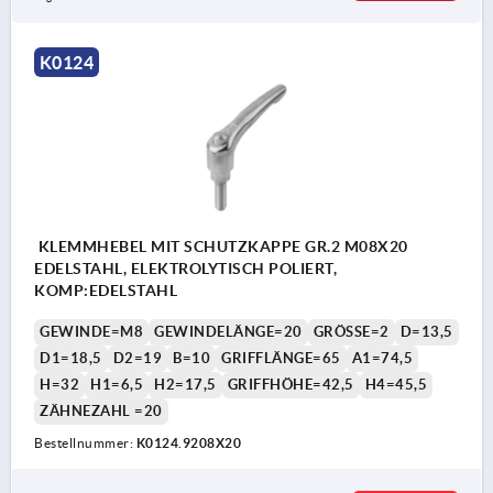
K0124
KLEMMHEBEL MIT SCHUTZKAPPE GR.2 M08X20
EDELSTAHL, ELEKTROLYTISCH POLIERT,
KOMP:EDELSTAHL
GEWINDE=M8
GEWINDELÄNGE=20
GRÖSSE=2
D=13,5
D1=18,5
D2=19
B=10
GRIFFLÄNGE=65
A1=74,5
H=32
H1=6,5
H2=17,5
GRIFFHÖHE=42,5
H4=45,5
ZÄHNEZAHL =20
Bestellnummer:
K0124.9208X20