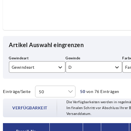
Artikel Auswahl eingrenzen
Gewindeart
D
Fa
Außengewinde
M5
sc
Innengewinde
M6
ve
Einträge/Seite
50
von 76 Einträgen
Die Verfügbarkeiten werden in regelmä
M8
VERFÜGBARKEIT
Im finalen Schritt vor Abschluss Ihrer 
Versanddatum.
M10