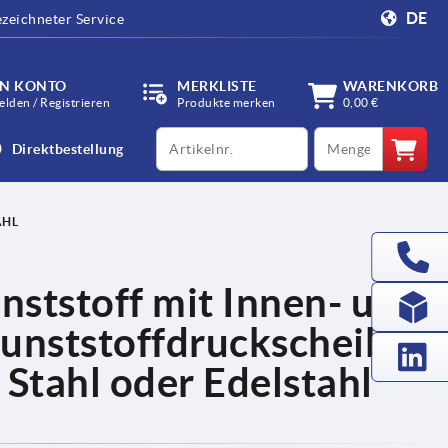
DE
zeichneter Service
IN KONTO
MERKLISTE
WARENKORB
lden / Registrieren
Produkte merken
0,00 €
productCode
qty
Direktbestellung
HL
nststoff mit Innen- und
unststoffdruckscheibe
 Stahl oder Edelstahl