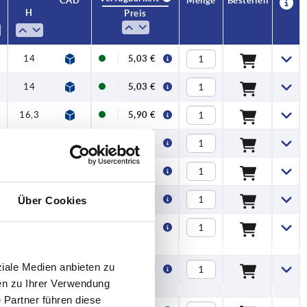
CAD
CAD
Menge
Menge
Bestellen
Bestellen
H
H
H1
H1
A
A
A1
A1
Hub S
Hub S
Spannkraft F
Spannkraft F
Ha
Ha
Preis
Preis
kN
kN
16,3
16,3
16,3
16,3
16,3
16,3
16,3
16,3
16,3
16,3
16,3
16,3
16,3
16,3
16,3
16,3
16,3
16,3
16,3
16,3
14
14
14
14
14
14
14
14
14
14
14
14
14
14
14
14
14
14
14
14
14
14
14
14
14
14
14
14
14
14
14
23,2
23,2
27,9
23,2
23,2
27,9
23,2
23,2
27,9
23,2
23,2
27,9
23,2
23,2
23,2
23,2
23,2
23,2
23,2
23,2
27,9
27,9
27,9
27,9
27,9
27,9
27,9
27,9
23,2
23,2
23,2
23,2
23,2
23,2
23,2
23,2
27,9
27,9
27,9
27,9
27,9
27,9
27,9
27,9
23,2
23,2
23,2
23,2
23,2
23,2
23,2
71,5
71,5
71,5
71,5
71,5
71,5
71,5
71,5
71,5
71,5
71,5
71,5
71,5
71,5
71,5
71,5
71,5
71,5
71,5
71,5
71,5
71,5
71,5
71,5
71,5
71,5
71,5
71,5
71,5
71,5
71,5
100
100
100
100
100
100
100
100
100
100
100
100
100
100
100
100
100
100
100
100
79,6
79,6
79,6
79,6
79,6
79,6
79,6
79,6
79,6
79,6
79,6
79,6
79,6
79,6
79,6
79,6
79,6
79,6
79,6
79,6
79,6
79,6
79,6
79,6
79,6
79,6
79,6
79,6
79,6
79,6
79,6
110
110
110
110
110
110
110
110
110
110
110
110
110
110
110
110
110
110
110
110
1,15
1,15
1,15
1,15
1,15
1,15
1,15
1,15
1,15
1,15
1,15
1,15
1,15
1,15
1,15
1,15
1,15
1,15
1,15
1,15
1,15
1,15
1,15
1,15
1,15
1,15
1,15
1,15
1,15
1,15
1,15
1,5
1,5
1,5
1,5
1,5
1,5
1,5
1,5
1,5
1,5
1,5
1,5
1,5
1,5
1,5
1,5
1,5
1,5
1,5
1,5
2,5
2,5
2,5
2,5
2,5
2,5
2,5
2,5
2,5
2,5
2,5
2,5
2,5
2,5
2,5
2,5
2,5
2,5
2,5
2,5
2,5
2,5
2,5
2,5
2,5
2,5
2,5
2,5
2,5
2,5
2,5
5
5
5
5
5
5
5
5
5
5
5
5
5
5
5
5
5
5
5
5
10,13 €
10,13 €
10,13 €
10,13 €
5,03 €
5,03 €
5,90 €
7,60 €
7,60 €
8,84 €
5,03 €
5,03 €
5,90 €
7,60 €
7,60 €
8,84 €
5,40 €
5,40 €
5,74 €
5,74 €
5,40 €
5,40 €
5,74 €
5,74 €
6,31 €
6,31 €
6,76 €
6,76 €
6,31 €
6,31 €
6,76 €
6,76 €
8,09 €
8,09 €
8,64 €
8,64 €
8,09 €
8,09 €
8,64 €
8,64 €
9,47 €
9,47 €
9,47 €
9,47 €
5,40 €
5,40 €
5,74 €
5,74 €
5,40 €
5,40 €
5,03 €
14
23,2
71,5
79,6
1,15
2,5
5,03 €
16,3
27,9
100
110
1,5
5
5,90 €
14
23,2
71,5
79,6
1,15
2,5
7,60 €
14
23,2
71,5
79,6
1,15
2,5
7,60 €
16,3
27,9
100
110
1,5
5
8,84 €
Über Cookies
14
23,2
71,5
79,6
1,15
2,5
5,03 €
ziale Medien anbieten zu
14
23,2
71,5
79,6
1,15
2,5
5,03 €
en zu Ihrer Verwendung
 Partner führen diese