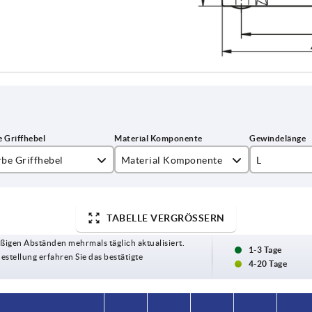
rbe Griffhebel
Material Komponente
L
hwarz
Edelstahl
20
rkehrsrot RAL 3020
Stahl
25
TABELLE VERGRÖSSERN
ßigen Abständen mehrmals täglich aktualisiert.
30
1-3 Tage
Bestellung erfahren Sie das bestätigte
4-20 Tage
40
50