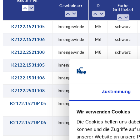
Bestell-Nr.
Bestell-Nr.
Gewindeart
Gewindeart
D
D
Farbe
Farbe
Griffhebel
Griffhebel
K2122.1521105
Außengewinde
Außengewinde
Außengewinde
Außengewinde
Außengewinde
Außengewinde
Außengewinde
Außengewinde
Außengewinde
Außengewinde
Außengewinde
Außengewinde
Außengewinde
Außengewinde
Außengewinde
Außengewinde
Außengewinde
Außengewinde
Außengewinde
Außengewinde
Außengewinde
Außengewinde
Außengewinde
Außengewinde
Außengewinde
Außengewinde
Außengewinde
Außengewinde
Außengewinde
Außengewinde
Außengewinde
Außengewinde
Außengewinde
Außengewinde
Außengewinde
Außengewinde
Außengewinde
Außengewinde
Innengewinde
Innengewinde
Innengewinde
Innengewinde
Innengewinde
Innengewinde
Innengewinde
Innengewinde
Innengewinde
Innengewinde
Innengewinde
Innengewinde
Innengewinde
M10
M10
M10
M10
M10
M10
M10
M10
M5
M6
M8
M5
M6
M8
M5
M6
M8
M5
M6
M8
M5
M5
M5
M5
M6
M6
M6
M6
M8
M8
M8
M8
M5
M5
M5
M5
M6
M6
M6
M6
M8
M8
M8
M8
M5
M5
M5
M5
M6
M6
M5
verkehrsrot
verkehrsrot
verkehrsrot
verkehrsrot
verkehrsrot
verkehrsrot
verkehrsrot
verkehrsrot
verkehrsrot
verkehrsrot
verkehrsrot
verkehrsrot
schwarz
schwarz
schwarz
schwarz
schwarz
schwarz
schwarz
schwarz
schwarz
schwarz
schwarz
schwarz
schwarz
schwarz
schwarz
schwarz
schwarz
schwarz
schwarz
schwarz
schwarz
schwarz
schwarz
schwarz
schwarz
schwarz
schwarz
schwarz
schwarz
schwarz
schwarz
schwarz
schwarz
schwarz
schwarz
schwarz
schwarz
schwarz
schwarz
RAL 3020
RAL 3020
RAL 3020
RAL 3020
RAL 3020
RAL 3020
RAL 3020
RAL 3020
RAL 3020
RAL 3020
RAL 3020
RAL 3020
K2122.1521106
Innengewinde
M6
schwarz
K2122.2521108
Innengewinde
M8
schwarz
K2122.1531105
Innengewinde
M5
schwarz
K2122.1531106
Innengewinde
M6
schwarz
K2122.2531108
Innengewinde
M8
schwarz
Zustimmung
K2122.15218405
Innengewinde
M5
verkehrsrot
RAL 3020
Wir verwenden Cookies
Die Cookies helfen uns dabei
K2122.15218406
Innengewinde
M6
verkehrsrot
RAL 3020
können und die Zugriffe auf
unserer Website an unsere Pa