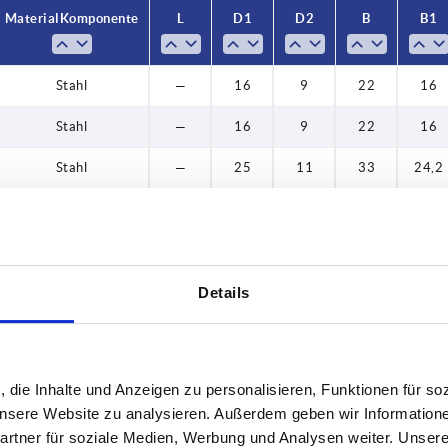
Material Komponente
Material Komponente
L
L
D1
D1
D2
D2
B
B
B1
B1
Edelstahl
Edelstahl
Edelstahl
Edelstahl
Edelstahl
Edelstahl
Edelstahl
Edelstahl
Edelstahl
Edelstahl
Edelstahl
Edelstahl
Edelstahl
Edelstahl
Edelstahl
Edelstahl
Edelstahl
Edelstahl
Edelstahl
Edelstahl
Edelstahl
Edelstahl
Stahl
Stahl
Stahl
Stahl
Stahl
Stahl
Stahl
Stahl
Stahl
Stahl
Stahl
Stahl
Stahl
Stahl
Stahl
Stahl
Stahl
Stahl
Stahl
Stahl
Stahl
Stahl
Stahl
Stahl
Stahl
Stahl
Stahl
Stahl
Stahl
20
30
40
50
20
30
40
50
25
30
40
50
25
30
40
50
20
30
40
50
20
30
40
50
25
30
40
50
25
30
40
50
20
30
40
50
20
30
—
—
—
—
—
—
—
—
—
—
—
—
—
16
16
25
16
16
25
16
16
25
16
16
25
16
16
16
16
16
16
16
16
25
25
25
25
25
25
25
25
16
16
16
16
16
16
16
16
25
25
25
25
25
25
25
25
16
16
16
16
16
16
16
11
11
11
11
11
11
11
11
11
11
11
11
11
11
11
11
11
11
11
11
9
9
9
9
9
9
9
9
9
9
9
9
9
9
9
9
9
9
9
9
9
9
9
9
9
9
9
9
9
9
9
22
22
33
22
22
33
22
22
33
22
22
33
22
22
22
22
22
22
22
22
33
33
33
33
33
33
33
33
22
22
22
22
22
22
22
22
33
33
33
33
33
33
33
33
22
22
22
22
22
22
22
24,2
24,2
24,2
24,2
24,2
24,2
24,2
24,2
24,2
24,2
24,2
24,2
24,2
24,2
24,2
24,2
24,2
24,2
24,2
24,2
16
16
16
16
16
16
16
16
16
16
16
16
16
16
16
16
16
16
16
16
16
16
16
16
16
16
16
16
16
16
16
Stahl
—
16
9
22
16
Stahl
—
25
11
33
24,2
Edelstahl
—
16
9
22
16
Edelstahl
—
16
9
22
16
Edelstahl
—
25
11
33
24,2
Details
Stahl
—
16
9
22
16
, die Inhalte und Anzeigen zu personalisieren, Funktionen für so
Stahl
—
16
9
22
16
 unsere Website zu analysieren. Außerdem geben wir Information
rtner für soziale Medien, Werbung und Analysen weiter. Unsere