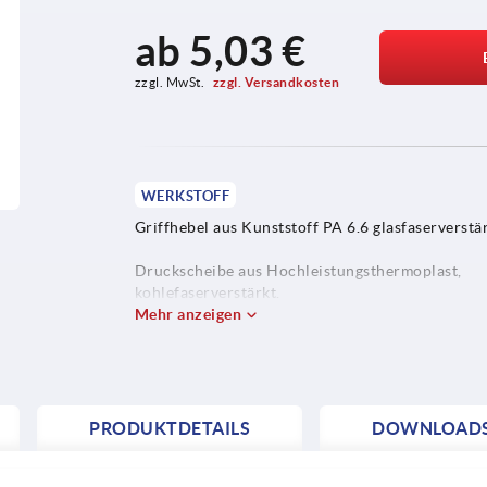
ab
5,03 €
zzgl. MwSt. 
zzgl. Versandkosten
WERKSTOFF
Griffhebel aus Kunststoff PA 6.6 glasfaserverstär
Druckscheibe aus Hochleistungsthermoplast,
kohlefaserverstärkt.
Mehr anzeigen
Achsbolzen Edelstahl 1.4305.
Stiftschraube Stahl, Festigkeitsklasse 5.8 oder Ed
1.4305.
PRODUKTDETAILS
DOWNLOAD