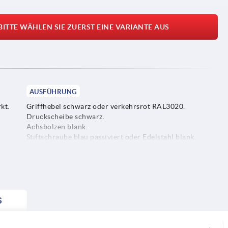
BITTE WÄHLEN SIE ZUERST EINE VARIANTE AUS
AUSFÜHRUNG
kt.
Griffhebel schwarz oder verkehrsrot RAL3020.
Druckscheibe schwarz.
Achsbolzen blank.
Stiftschraube blau passiviert oder Edelstahl blank.
elstahl
S