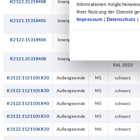
K2122.25218408
Innengewinde
M8
verkehrsrot
Informationen möglicherweis
RAL 3020
Ihrer Nutzung der Dienste 
Impressum
|
Datenschutz
|
K2122.15318405
Innengewinde
M5
verkehrsrot
RAL 3020
K2122.15318406
Innengewinde
M6
verkehrsrot
RAL 3020
K2122.25318408
Innengewinde
M8
verkehrsrot
RAL 3020
K2122.1521105X20
Außengewinde
M5
schwarz
K2122.1521105X30
Außengewinde
M5
schwarz
K2122.1521105X40
Außengewinde
M5
schwarz
K2122.1521105X50
Außengewinde
M5
schwarz
K2122.1521106X20
Außengewinde
M6
schwarz