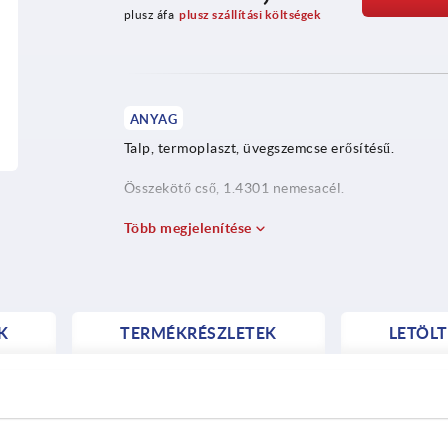
plusz áfa
plusz szállítási költségek
ANYAG
Talp, termoplaszt, üvegszemcse erősítésű.
Összekötő cső, 1.4301 nemesacél.
Betétek, 1.4305 nemesacél.
Több megjelenítése
K
TERMÉKRÉSZLETEK
LETÖLT