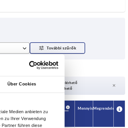
ató
Hamarosan újra elérhető
Über Cookies
ítható
Jelenleg nem elérhető
Elérhetőség
CAD
Mennyiség
Megrendelés
ziale Medien anbieten zu
H
Ár
en zu Ihrer Verwendung
 Partner führen diese