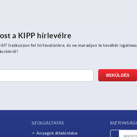
ost a KIPP hírlevélre
ről? Iratkozzon fel hírlevelünkre, és ne maradjon le további izgalmas
kciókról!
SZOLGÁLTATÁS
BIZTONSÁG
Anyagok áttekintése