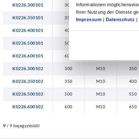
Informationen möglicherweis
K0226.300101
300
11
350
Ihrer Nutzung der Dienste 
K0226.350101
350
11
400
Impressum
|
Datenschutz
|
K0226.400101
400
11
450
K0226.500101
500
11
550
K0226.600101
600
11
650
K0226.300102
300
M10
350
K0226.350102
350
M10
400
K0226.500102
500
M10
550
K0226.600102
600
M10
650
9
/ 9 bejegyzésből