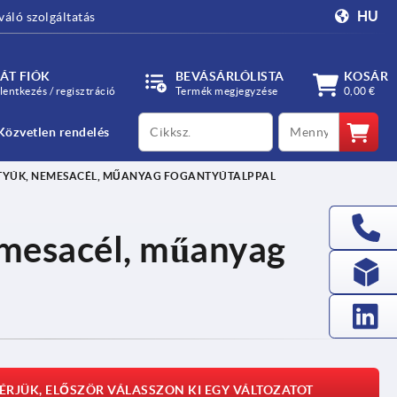
HU
váló szolgáltatás
ÁT FIÓK
BEVÁSÁRLÓLISTA
KOSÁR
lentkezés / regisztráció
Termék megjegyzése
0,00 €
productCode
qty
Közvetlen rendelés
YÚK, NEMESACÉL, MŰANYAG FOGANTYÚTALPPAL
mesacél, műanyag
ÉRJÜK, ELŐSZÖR VÁLASSZON KI EGY VÁLTOZATOT