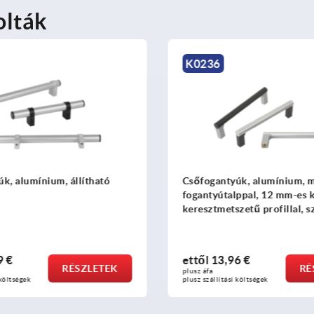
olták
K0236
ium, állítható
Csőfogantyúk, alumínium, műanyag
fogantyútalppal, 12 mm-es kör
keresztmetszetű profillal, szerelés a
hátoldalon
ettől
13,96 €
RÉSZLETEK
RÉSZLETEK
plusz áfa
plusz szállítási költségek