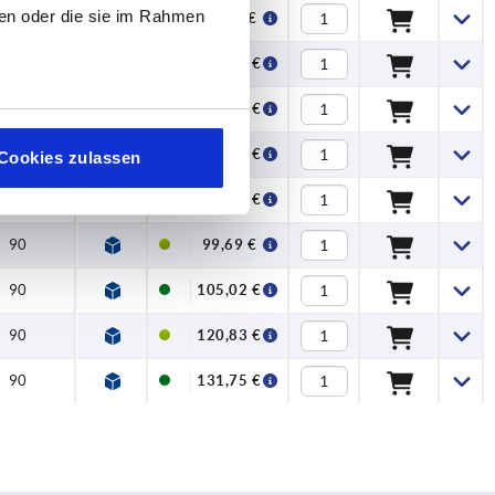
ben oder die sie im Rahmen
90
96,54 €
90
101,62 €
90
107,02 €
90
117,57 €
Cookies zulassen
90
128,44 €
90
99,69 €
90
105,02 €
90
120,83 €
90
131,75 €