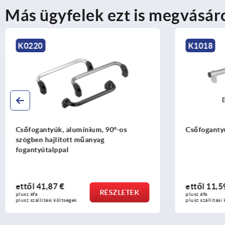
Más ügyfelek ezt is megvásár
220
K1018
ogantyúk, alumínium, 90°-os
Csőfogantyúk, alumín
ben hajlított műanyag
ntyútalppal
ől
41,87 €
ettől
11,59 €
RÉSZLETEK
 áfa
plusz áfa
szállítási költségek
plusz szállítási költségek