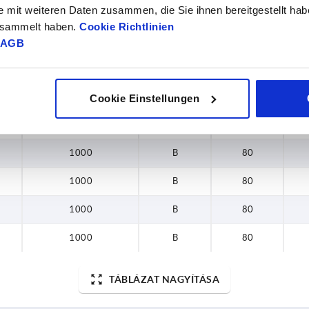
e mit weiteren Daten zusammen, die Sie ihnen bereitgestellt ha
1000
A
80
gesammelt haben.
Cookie Richtlinien
1000
A
80
AGB
1000
A
80
1000
A
80
Cookie Einstellungen
1000
A
80
1000
B
80
1000
B
80
1000
B
80
1000
B
80
TÁBLÁZAT NAGYÍTÁSA