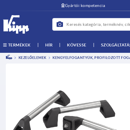
text.skipToContent
text.skipToNavigation
Gyártói kompetencia
HÍR
KÖVESSE
SZOLGÁLTATÁ
TERMÉKEK
KEZELŐELEMEK
KENGYELFOGANTYÚK, PROFILOZOTT FOGA