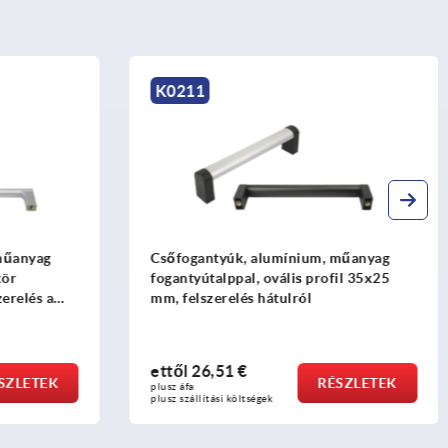
K0211
K
Csőfogantyúk, alumínium, műanyag
Cs
fogantyútalppal, ovális profil 35x25
po
mm, felszerelés hátulról
ettől
26,51 €
RÉSZLETEK
plusz áfa
plusz szállítási költségek