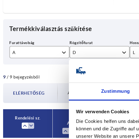
Termékkiválasztás szűkítése
A
D
L
300
11
35
9
/ 9 bejegyzésből
350
M10
40
400
45
Zustimmung
ELÉRHETŐSÉG
Az elérhetőségeket rendszeres időközönk
500
55
Wir verwenden Cookies
600
65
Rendelési sz.
Die Cookies helfen uns dabei
A
D
L
können und die Zugriffe auf
unserer Website an unsere Pa