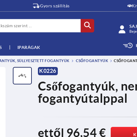
Gyors szállítás
Ki
SAJ
Beje
S
IPARÁGAK
NTYÚK, SÜLLYESZTETT FOGANTYÚK
CSŐFOGANTYÚK
CSŐFOGANT
K0226
Csőfogantyúk, ne
fogantyútalppal
ettől
96,54 €
K