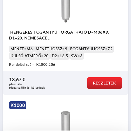
HENGERES FOGANTYÚ FORGATHATÓ D=M06X9,
D1=20, NEMESACÉL
MENET=M6
MENETHOSSZ=9
FOGANTYÚHOSSZ=72
KÜLSŐ ÁTMÉRŐ=20
D2=16,5
SW=3
Rendelési szám:
K1000.206
13,67 €
RÉSZLETEK
plusz áfa
plusz szállítási költségek
K1000