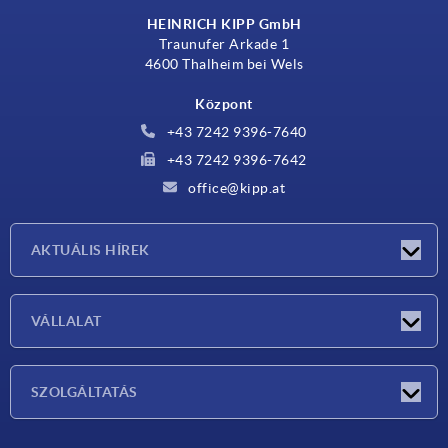
HEINRICH KIPP GmbH
Traunufer Arkade 1
4600 Thalheim bei Wels
Központ
+43 7242 9396-7640
+43 7242 9396-7642
office@kipp.at
AKTUÁLIS HÍREK
Exhibitions
VÁLLALAT
Újdonságok
Vállalat
SZOLGÁLTATÁS