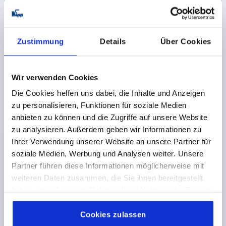
HENGERES FOGANTYÚ FORGATHATÓ D=M08X12,
Zustimmung
Details
Über Cookies
D1=25, NEMESACÉL
MENET=M8
MENETHOSSZ=12
FOGANTYÚHOSSZ=90
Wir verwenden Cookies
KÜLSŐ ÁTMÉRŐ=25
D2=21,5
SW=3
Die Cookies helfen uns dabei, die Inhalte und Anzeigen
Rendelési szám:
K1000.308
zu personalisieren, Funktionen für soziale Medien
anbieten zu können und die Zugriffe auf unsere Website
16,73 €
RÉSZLETEK
zu analysieren. Außerdem geben wir Informationen zu
plusz áfa
plusz szállítási költségek
Ihrer Verwendung unserer Website an unsere Partner für
soziale Medien, Werbung und Analysen weiter. Unsere
Partner führen diese Informationen möglicherweise mit
TERMÉKRÉSZLETEK
weiteren Daten zusammen, die Sie ihnen bereitgestellt
haben oder die sie im Rahmen Ihrer Nutzung der Dienste
gesammelt haben.
Cookie Richtlinien
CAD
Impressum
|
Datenschutz
|
AGB
Cookies zulassen