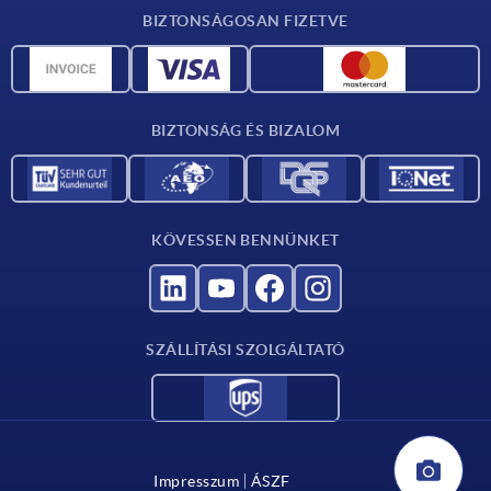
Anyagok áttekintése
BIZTONSÁGOSAN FIZETVE
Szállítási feltételek
CAD-adatok
Katalógus
BIZTONSÁG ÉS BIZALOM
Kapcsolat
Szállítók számára
KÖVESSEN BENNÜNKET
SZÁLLÍTÁSI SZOLGÁLTATÓ
Impresszum
ÁSZF