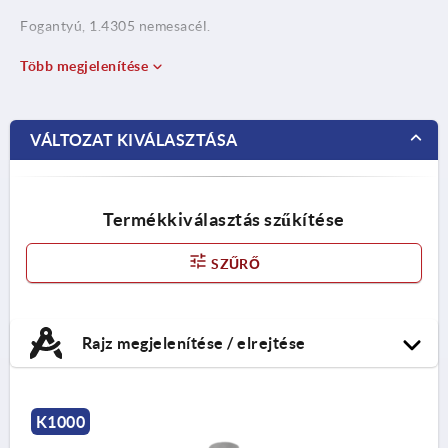
Fogantyú, 1.4305 nemesacél.
Feszítőgyűrű, 1.4310
Több megjelenítése
nemesacél.
VÁLTOZAT KIVÁLASZTÁSA
Termékkiválasztás szűkítése
SZŰRŐ
Rajz megjelenítése / elrejtése
K1000