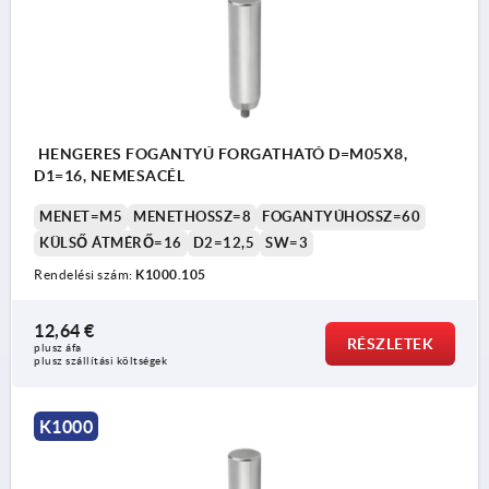
HENGERES FOGANTYÚ FORGATHATÓ D=M05X8,
D1=16, NEMESACÉL
MENET=M5
MENETHOSSZ=8
FOGANTYÚHOSSZ=60
KÜLSŐ ÁTMÉRŐ=16
D2=12,5
SW=3
Rendelési szám:
K1000.105
12,64 €
RÉSZLETEK
plusz áfa
plusz szállítási költségek
K1000