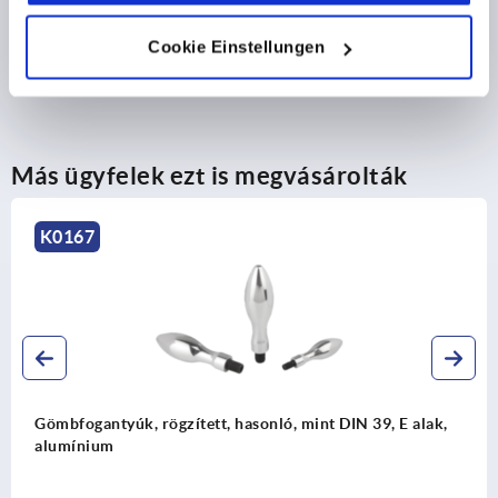
LETÖLTÉSEK
Cookie Einstellungen
Más ügyfelek ezt is megvásárolták
K0728
onló, mint DIN 39, E alak,
Golyós forgatókarok, acél