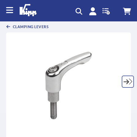
text.skipToContent
text.skipToNavigation
CLAMPING LEVERS