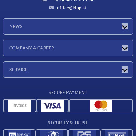
office@kipp.at
NEWS
Exhibitions
COMPANY & CAREER
Latest news
Company
SERVICE
Material overview
SECURE PAYMENT
Delivery conditions
CAD data
Catalog
SECURITY & TRUST
Contact
For suppliers