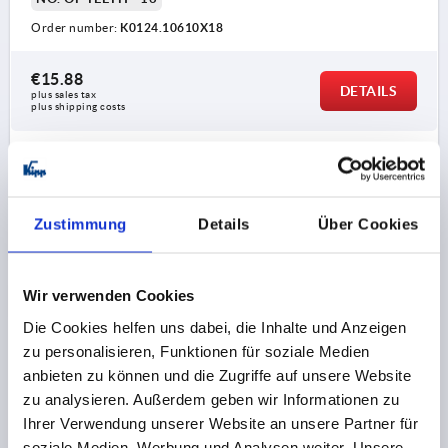
Order number:
K0124.10610X18
€15.88
DETAILS
plus sales tax 
plus shipping costs
1) DIN EN ISO 4753 flat point
PRODUCT DETAILS
Zustimmung
Details
Über Cookies
CAD
Wir verwenden Cookies
DOWNLOADS
Die Cookies helfen uns dabei, die Inhalte und Anzeigen
zu personalisieren, Funktionen für soziale Medien
anbieten zu können und die Zugriffe auf unsere Website
zu analysieren. Außerdem geben wir Informationen zu
Ihrer Verwendung unserer Website an unsere Partner für
Discover our product range
soziale Medien, Werbung und Analysen weiter. Unsere