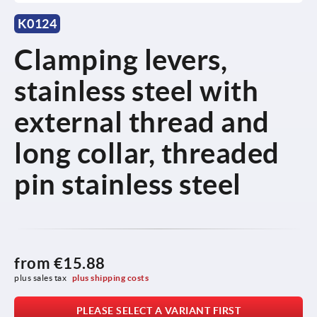
K0124
Clamping levers,
stainless steel with
external thread and
long collar, threaded
pin stainless steel
from
€15.88
plus sales tax 
plus shipping costs
PLEASE SELECT A VARIANT FIRST