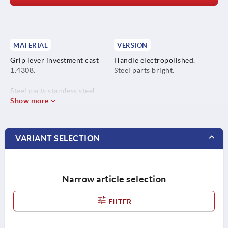
MATERIAL
VERSION
Grip lever investment cast
Handle electropolished.
1.4308.
Steel parts bright.
Steel parts stainless steel
1.4305.
Show more
VARIANT SELECTION
Narrow article selection
FILTER