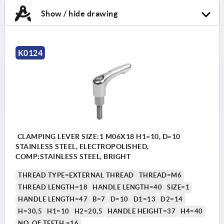
Show / hide drawing
K0124
CLAMPING LEVER SIZE:1 M06X18 H1=10, D=10
STAINLESS STEEL, ELECTROPOLISHED,
COMP:STAINLESS STEEL, BRIGHT
THREAD TYPE=EXTERNAL THREAD
THREAD=M6
THREAD LENGTH=18
HANDLE LENGTH=40
SIZE=1
HANDLE LENGTH=47
B=7
D=10
D1=13
D2=14
H=30,5
H1=10
H2=20,5
HANDLE HEIGHT=37
H4=40
NO. OF TEETH =16