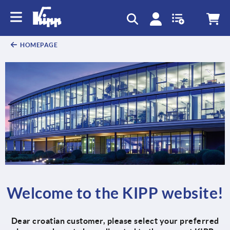
text.skipToContent
text.skipToNavigation
HOMEPAGE
Welcome to the KIPP website!
Dear croatian customer, please select your preferred