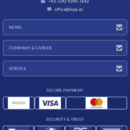
+43 7242 9396-7642
office@kipp.at
NEWS
Exhibitions
COMPANY & CAREER
Latest news
Company
SERVICE
Material overview
SECURE PAYMENT
Delivery conditions
CAD data
Catalog
SECURITY & TRUST
Contact
For suppliers