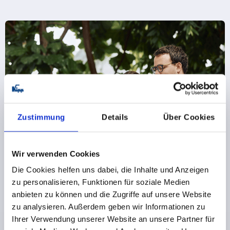
Zustimmung
Details
Über Cookies
Wir verwenden Cookies
Die Cookies helfen uns dabei, die Inhalte und Anzeigen
Register for the KIPP newsletter now
zu personalisieren, Funktionen für soziale Medien
anbieten zu können und die Zugriffe auf unsere Website
Would you like to be the first to know about exclusive
zu analysieren. Außerdem geben wir Informationen zu
offers and news? Then subscribe to our newsletter and
never miss any of our exciting promotions!
Ihrer Verwendung unserer Website an unsere Partner für