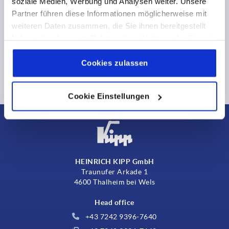
soziale Medien, Werbung und Analysen weiter. Unsere
Partner führen diese Informationen möglicherweise mit
weiteren Daten zusammen, die Sie ihnen bereitgestellt
haben oder die sie im Rahmen Ihrer Nutzung der Dienste
gesammelt haben.
Cookie Richtlinien
Impressum
|
Datenschutz
|
AGB
Cookies zulassen
Cookie Einstellungen
HEINRICH KIPP GmbH
Traunufer Arkade 1
4600 Thalheim bei Wels
Head office
+43 7242 9396-7640