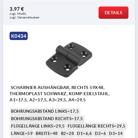
3,97 €
DETAILS
zzgl. MwSt. 
zzgl. Versandkosten
K0434
SCHARNIER AUSHÄNGBAR, RECHTS 59X48,
THERMOPLAST SCHWARZ, KOMP:EDELSTAHL,
A1=17,5, A2=17,5, A3=29,5, A4=29,5
BOHRUNGSABSTAND LINKS=17,5
BOHRUNGSABSTAND RECHTS=17,5
FLÜGELLÄNGE LINKS=29,5
FLÜGELLÄNGE RECHTS=29,5
LÄNGE=59
BREITE=48
B2=28
D1=6,6
D2=6
D3=14