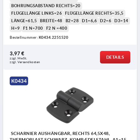
BOHRUNGSABSTAND RECHTS=20
FLÜGELLÄNGE LINKS=26
FLÜGELLÄNGE RECHTS=35,5
LÄNGE=61,5
BREITE=48
B2=28
D1=6,6
D2=6
D3=14
H=9
F1 N=700
F2 N =400
Bestellnummer:
K0434.2251520
3,97 €
DETAILS
zzgl. MwSt. 
zzgl. Versandkosten
K0434
SCHARNIER AUSHÄNGBAR, RECHTS 64,5X48,
THERMOPLAST SCHWARZ, KOMP:EDELSTAHL, A1=15,