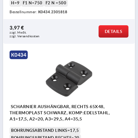
H=9
F1 N=750
F2 N =500
Bestellnummer:
K0434.2301818
3,97 €
DETAILS
zzgl. MwSt. 
zzgl. Versandkosten
K0434
SCHARNIER AUSHÄNGBAR, RECHTS 65X48,
THERMOPLAST SCHWARZ, KOMP:EDELSTAHL,
A1=17,5, A2=20, A3=29,5, A4=35,5
BOHRUNGSABSTAND LINKS=17,5
BOHRUNGSABSTAND RECHTS=20