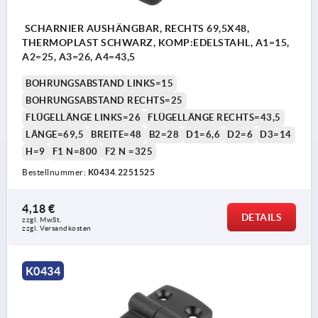
SCHARNIER AUSHÄNGBAR, RECHTS 69,5X48,
THERMOPLAST SCHWARZ, KOMP:EDELSTAHL, A1=15,
A2=25, A3=26, A4=43,5
BOHRUNGSABSTAND LINKS=15
BOHRUNGSABSTAND RECHTS=25
FLÜGELLÄNGE LINKS=26
FLÜGELLÄNGE RECHTS=43,5
LÄNGE=69,5
BREITE=48
B2=28
D1=6,6
D2=6
D3=14
H=9
F1 N=800
F2 N =325
Bestellnummer:
K0434.2251525
4,18 €
DETAILS
zzgl. MwSt. 
zzgl. Versandkosten
K0434