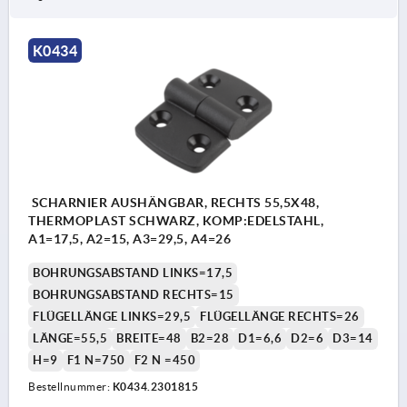
K0434
SCHARNIER AUSHÄNGBAR, RECHTS 55,5X48,
THERMOPLAST SCHWARZ, KOMP:EDELSTAHL,
A1=17,5, A2=15, A3=29,5, A4=26
BOHRUNGSABSTAND LINKS=17,5
BOHRUNGSABSTAND RECHTS=15
FLÜGELLÄNGE LINKS=29,5
FLÜGELLÄNGE RECHTS=26
LÄNGE=55,5
BREITE=48
B2=28
D1=6,6
D2=6
D3=14
H=9
F1 N=750
F2 N =450
Bestellnummer:
K0434.2301815