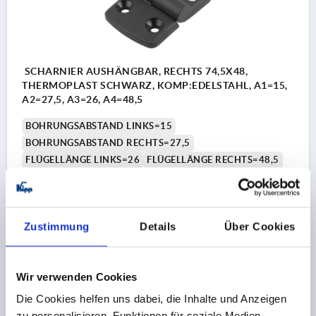
SCHARNIER AUSHÄNGBAR, RECHTS 74,5X48,
THERMOPLAST SCHWARZ, KOMP:EDELSTAHL, A1=15,
A2=27,5, A3=26, A4=48,5
BOHRUNGSABSTAND LINKS=15
BOHRUNGSABSTAND RECHTS=27,5
FLÜGELLÄNGE LINKS=26
FLÜGELLÄNGE RECHTS=48,5
LÄNGE=74,5
BREITE=48
B2=28
D1=6,6
D2=6
D3=14
H=9
F1 N=800
F2 N =320
Bestellnummer:
K0434.2251528
Zustimmung
Details
Über Cookies
4,27 €
DETAILS
zzgl. MwSt. 
zzgl. Versandkosten
Wir verwenden Cookies
Die Cookies helfen uns dabei, die Inhalte und Anzeigen
K0434
zu personalisieren, Funktionen für soziale Medien