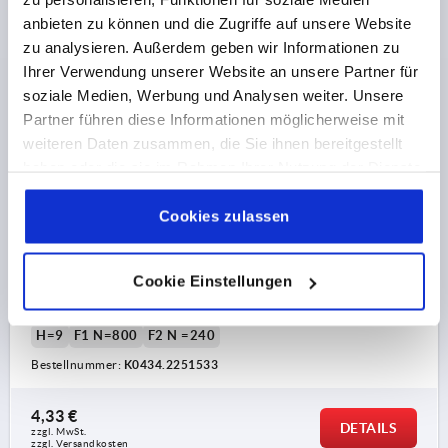
anbieten zu können und die Zugriffe auf unsere Website
zu analysieren. Außerdem geben wir Informationen zu
Ihrer Verwendung unserer Website an unsere Partner für
soziale Medien, Werbung und Analysen weiter. Unsere
Partner führen diese Informationen möglicherweise mit
weiteren Daten zusammen, die Sie ihnen bereitgestellt
SCHARNIER AUSHÄNGBAR, RECHTS 83,5X48,
haben oder die sie im Rahmen Ihrer Nutzung der Dienste
THERMOPLAST SCHWARZ, KOMP:EDELSTAHL, A1=15,
gesammelt haben.
Cookie Richtlinien
A2=32,5, A3=26, A4=57,5
Impressum
|
Datenschutz
|
AGB
Cookies zulassen
BOHRUNGSABSTAND LINKS=15
BOHRUNGSABSTAND RECHTS=32,5
Cookie Einstellungen
FLÜGELLÄNGE LINKS=26
FLÜGELLÄNGE RECHTS=57,5
LÄNGE=83,5
BREITE=48
B2=28
D1=6,6
D2=6
D3=14
H=9
F1 N=800
F2 N =240
Bestellnummer:
K0434.2251533
4,33 €
DETAILS
zzgl. MwSt. 
zzgl. Versandkosten