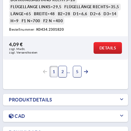
FLÜGELLÄNGE LINKS=29,5
FLÜGELLÄNGE RECHTS=35,5
LÄNGE=65
BREITE=48
B2=28
D1=6,6
D2=6
D3=14
H=9
F1 N=700
F2 N =400
Bestellnummer:
K0434.2301820
4,09 €
DETAILS
zzgl. MwSt. 
zzgl. Versandkosten
1
2
5
PRODUKTDETAILS
CAD