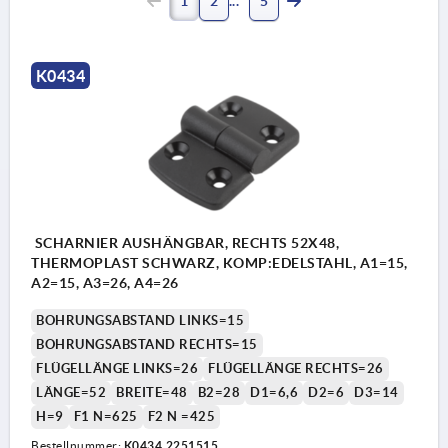
1
2
5
K0434
SCHARNIER AUSHÄNGBAR, RECHTS 52X48,
THERMOPLAST SCHWARZ, KOMP:EDELSTAHL, A1=15,
A2=15, A3=26, A4=26
BOHRUNGSABSTAND LINKS=15
BOHRUNGSABSTAND RECHTS=15
FLÜGELLÄNGE LINKS=26
FLÜGELLÄNGE RECHTS=26
LÄNGE=52
BREITE=48
B2=28
D1=6,6
D2=6
D3=14
H=9
F1 N=625
F2 N =425
Bestellnummer:
K0434.2251515