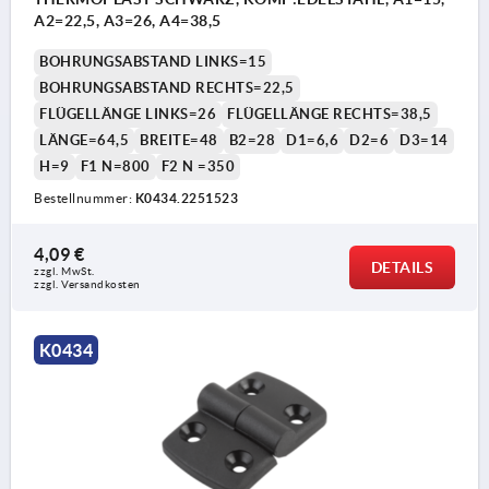
A2=22,5, A3=26, A4=38,5
BOHRUNGSABSTAND LINKS=15
BOHRUNGSABSTAND RECHTS=22,5
FLÜGELLÄNGE LINKS=26
FLÜGELLÄNGE RECHTS=38,5
LÄNGE=64,5
BREITE=48
B2=28
D1=6,6
D2=6
D3=14
H=9
F1 N=800
F2 N =350
Bestellnummer:
K0434.2251523
4,09 €
DETAILS
zzgl. MwSt. 
zzgl. Versandkosten
K0434