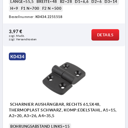
LÄNGE=55,5
BREITE=48
B2=28
D1=6,6
D2=6
D3=14
H=9
F1 N=700
F2 N =500
Bestellnummer:
K0434.2251518
3,97 €
DETAILS
zzgl. MwSt. 
zzgl. Versandkosten
K0434
SCHARNIER AUSHÄNGBAR, RECHTS 61,5X48,
THERMOPLAST SCHWARZ, KOMP:EDELSTAHL, A1=15,
A2=20, A3=26, A4=35,5
BOHRUNGSABSTAND LINKS=15