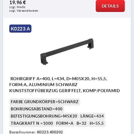
19,96 €
DETAILS
zzgl. MwSt. 
zzgl. Versandkosten
K0223 A
ROHRGRIFF A=400, L=434, D=M05X20, H=55,5,
FORM:A, ALUMINIUM SCHWARZ
KUNSTSTOFFÜBERZUG GERIFFELT, KOMP:POLYAMID
FARBE GRUNDKÖRPER=SCHWARZ
BOHRUNGSABSTAND=400
BEFESTIGUNGSBOHRUNG=M5X20
LÄNGE=434
TRAGKRAFT N =1000
FORM=A
B=32
H=55,5
Bestellnummer:
K0223.400202