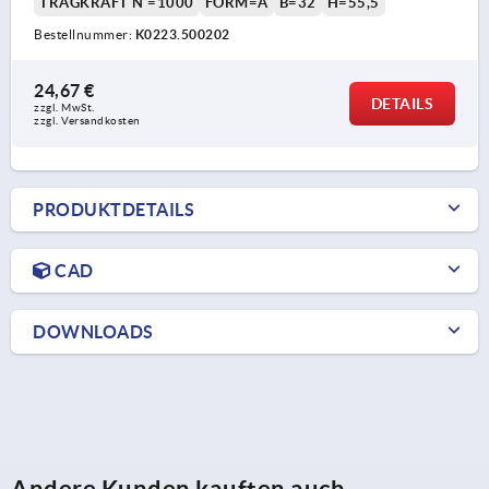
TRAGKRAFT N =1000
FORM=A
B=32
H=55,5
Bestellnummer:
K0223.500202
24,67 €
DETAILS
zzgl. MwSt. 
zzgl. Versandkosten
PRODUKTDETAILS
CAD
DOWNLOADS
Andere Kunden kauften auch