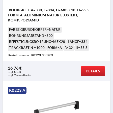
ROHRGRIFF A=300, L=334, D=M05X20, H=55,5,
FORM:A, ALUMINIUM NATUR ELOXIERT,
KOMP:POLYAMID
FARBE GRUNDKÖRPER=NATUR
BOHRUNGSABSTAND=300
BEFESTIGUNGSBOHRUNG=M5X20
LÄNGE=334
TRAGKRAFT N =1000
FORM=A
B=32
H=55,5
Bestellnummer:
K0223.300203
16,76 €
DETAILS
zzgl. MwSt. 
zzgl. Versandkosten
K0223 A