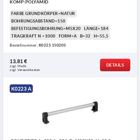
KOMP:POLYAMID
FARBE GRUNDKÖRPER=NATUR
BOHRUNGSABSTAND=150
BEFESTIGUNGSBOHRUNG=M5X20
LÄNGE=184
TRAGKRAFT N =1000
FORM=A
B=32
H=55,5
Bestellnummer:
K0223.150203
13,81 €
DETAILS
zzgl. MwSt. 
zzgl. Versandkosten
K0223 A