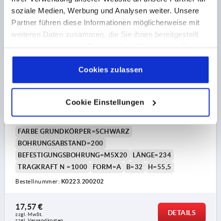
soziale Medien, Werbung und Analysen weiter. Unsere
K0223 A
Partner führen diese Informationen möglicherweise mit
weiteren Daten zusammen, die Sie ihnen bereitgestellt
haben oder die sie im Rahmen Ihrer Nutzung der Dienste
gesammelt haben.
Cookie Richtlinien
Impressum
|
Datenschutz
|
AGB
Cookies zulassen
ROHRGRIFF A=200, L=234, D=M05X20, H=55,5,
Cookie Einstellungen
FORM:A, ALUMINIUM SCHWARZ
KUNSTSTOFFÜBERZUG GERIFFELT, KOMP:POLYAMID
FARBE GRUNDKÖRPER=SCHWARZ
BOHRUNGSABSTAND=200
BEFESTIGUNGSBOHRUNG=M5X20
LÄNGE=234
TRAGKRAFT N =1000
FORM=A
B=32
H=55,5
Bestellnummer:
K0223.200202
17,57 €
DETAILS
zzgl. MwSt. 
zzgl. Versandkosten