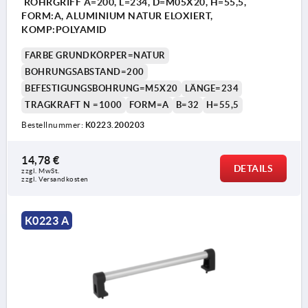
ROHRGRIFF A=200, L=234, D=M05X20, H=55,5,
FORM:A, ALUMINIUM NATUR ELOXIERT,
KOMP:POLYAMID
FARBE GRUNDKÖRPER=NATUR
BOHRUNGSABSTAND=200
BEFESTIGUNGSBOHRUNG=M5X20
LÄNGE=234
TRAGKRAFT N =1000
FORM=A
B=32
H=55,5
Bestellnummer:
K0223.200203
14,78 €
DETAILS
zzgl. MwSt. 
zzgl. Versandkosten
K0223 A