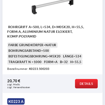
ROHRGRIFF A=500, L=534, D=M05X20, H=55,5,
FORM:A, ALUMINIUM NATUR ELOXIERT,
KOMP:POLYAMID
FARBE GRUNDKÖRPER=NATUR
BOHRUNGSABSTAND=500
BEFESTIGUNGSBOHRUNG=M5X20
LÄNGE=534
TRAGKRAFT N =1000
FORM=A
B=32
H=55,5
Bestellnummer:
K0223.500203
20,70 €
DETAILS
zzgl. MwSt. 
zzgl. Versandkosten
K0223 A