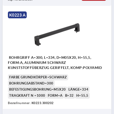
K0223 A
ROHRGRIFF A=300, L=334, D=M05X20, H=55,5,
FORM:A, ALUMINIUM SCHWARZ
KUNSTSTOFFÜBERZUG GERIFFELT, KOMP:POLYAMID
FARBE GRUNDKÖRPER=SCHWARZ
BOHRUNGSABSTAND=300
BEFESTIGUNGSBOHRUNG=M5X20
LÄNGE=334
TRAGKRAFT N =1000
FORM=A
B=32
H=55,5
Bestellnummer:
K0223.300202