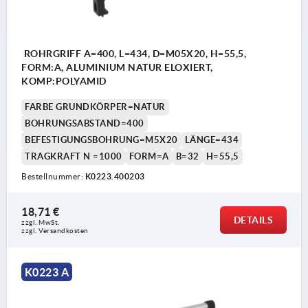
ROHRGRIFF A=400, L=434, D=M05X20, H=55,5,
FORM:A, ALUMINIUM NATUR ELOXIERT,
KOMP:POLYAMID
FARBE GRUNDKÖRPER=NATUR
BOHRUNGSABSTAND=400
BEFESTIGUNGSBOHRUNG=M5X20
LÄNGE=434
TRAGKRAFT N =1000
FORM=A
B=32
H=55,5
Bestellnummer:
K0223.400203
18,71 €
DETAILS
zzgl. MwSt. 
zzgl. Versandkosten
K0223 A