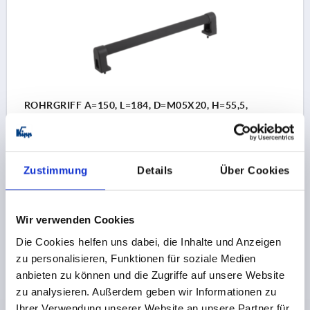
ROHRGRIFF A=150, L=184, D=M05X20, H=55,5,
FORM:A, ALUMINIUM SCHWARZ
KUNSTSTOFFÜBERZUG GERIFFELT, KOMP:POLYAMID
FARBE GRUNDKÖRPER=SCHWARZ
Zustimmung
Details
Über Cookies
BOHRUNGSABSTAND=150
BEFESTIGUNGSBOHRUNG=M5X20
LÄNGE=184
TRAGKRAFT N =1000
FORM=A
B=32
H=55,5
Wir verwenden Cookies
Bestellnummer:
K0223.150202
Die Cookies helfen uns dabei, die Inhalte und Anzeigen
zu personalisieren, Funktionen für soziale Medien
16,42 €
DETAILS
anbieten zu können und die Zugriffe auf unsere Website
zzgl. MwSt. 
zzgl. Versandkosten
zu analysieren. Außerdem geben wir Informationen zu
Ihrer Verwendung unserer Website an unsere Partner für