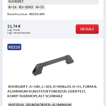
ELOXIERT
B=26
B1=20X2
H=55
Bestellnummer:
K0210.600
21,74 €
DETAILS
zzgl. MwSt. 
zzgl. Versandkosten
K0210
ROHRGRIFF, A=180, L=204, D=M08x20, H=55, FORM:B,
ALUMINIUM KUNSTSTOFFÜBERZUG GERIFFELT,
KOMP:THERMOPLAST SCHWARZ
MATERIAL GRUNDKÖRPER=ALUMINIUM