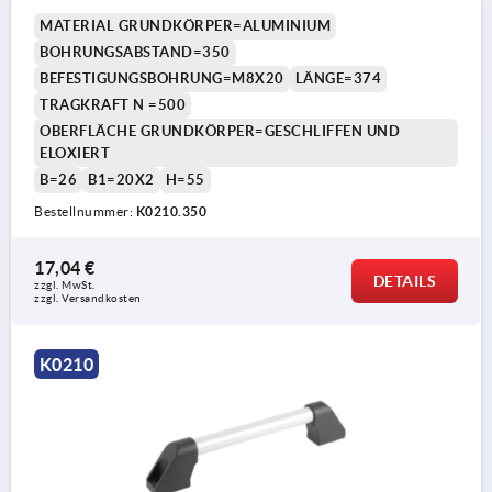
MATERIAL GRUNDKÖRPER=ALUMINIUM
BOHRUNGSABSTAND=350
BEFESTIGUNGSBOHRUNG=M8X20
LÄNGE=374
TRAGKRAFT N =500
OBERFLÄCHE GRUNDKÖRPER=GESCHLIFFEN UND
ELOXIERT
B=26
B1=20X2
H=55
Bestellnummer:
K0210.350
17,04 €
DETAILS
zzgl. MwSt. 
zzgl. Versandkosten
K0210