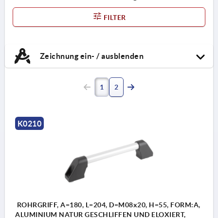
FILTER
Zeichnung ein- / ausblenden
1
2
K0210
ROHRGRIFF, A=180, L=204, D=M08x20, H=55, FORM:A,
ALUMINIUM NATUR GESCHLIFFEN UND ELOXIERT,