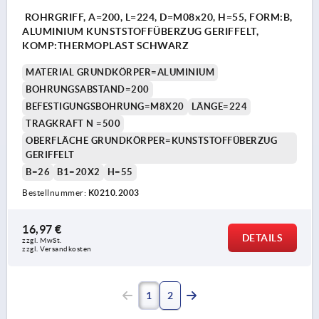
ROHRGRIFF, A=200, L=224, D=M08x20, H=55, FORM:B,
ALUMINIUM KUNSTSTOFFÜBERZUG GERIFFELT,
KOMP:THERMOPLAST SCHWARZ
MATERIAL GRUNDKÖRPER=ALUMINIUM
BOHRUNGSABSTAND=200
BEFESTIGUNGSBOHRUNG=M8X20
LÄNGE=224
TRAGKRAFT N =500
OBERFLÄCHE GRUNDKÖRPER=KUNSTSTOFFÜBERZUG
GERIFFELT
B=26
B1=20X2
H=55
Bestellnummer:
K0210.2003
16,97 €
DETAILS
zzgl. MwSt. 
zzgl. Versandkosten
1
2