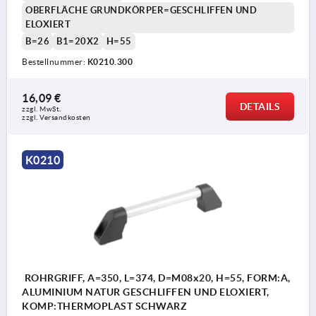
OBERFLÄCHE GRUNDKÖRPER=GESCHLIFFEN UND
ELOXIERT
B=26
B1=20X2
H=55
Bestellnummer:
K0210.300
16,09 €
DETAILS
zzgl. MwSt. 
zzgl. Versandkosten
K0210
ROHRGRIFF, A=350, L=374, D=M08x20, H=55, FORM:A,
ALUMINIUM NATUR GESCHLIFFEN UND ELOXIERT,
KOMP:THERMOPLAST SCHWARZ