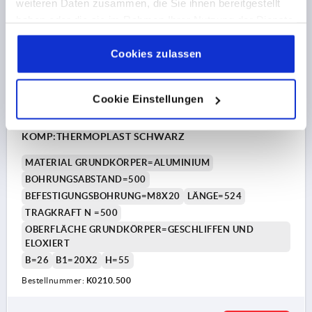
weiteren Daten zusammen, die Sie ihnen bereitgestellt
haben oder die sie im Rahmen Ihrer Nutzung der Dienste
gesammelt haben.
Cookie Richtlinien
Impressum
|
Datenschutz
|
AGB
Cookies zulassen
Cookie Einstellungen
ROHRGRIFF, A=500, L=524, D=M08x20, H=55, FORM:A,
ALUMINIUM NATUR GESCHLIFFEN UND ELOXIERT,
KOMP:THERMOPLAST SCHWARZ
MATERIAL GRUNDKÖRPER=ALUMINIUM
BOHRUNGSABSTAND=500
BEFESTIGUNGSBOHRUNG=M8X20
LÄNGE=524
TRAGKRAFT N =500
OBERFLÄCHE GRUNDKÖRPER=GESCHLIFFEN UND
ELOXIERT
B=26
B1=20X2
H=55
Bestellnummer:
K0210.500