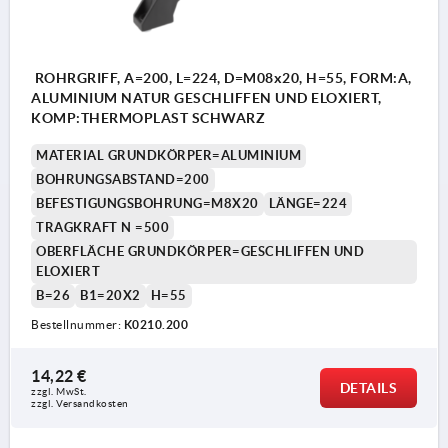
ROHRGRIFF, A=200, L=224, D=M08x20, H=55, FORM:A,
ALUMINIUM NATUR GESCHLIFFEN UND ELOXIERT,
KOMP:THERMOPLAST SCHWARZ
MATERIAL GRUNDKÖRPER=ALUMINIUM
BOHRUNGSABSTAND=200
BEFESTIGUNGSBOHRUNG=M8X20
LÄNGE=224
TRAGKRAFT N =500
OBERFLÄCHE GRUNDKÖRPER=GESCHLIFFEN UND
ELOXIERT
B=26
B1=20X2
H=55
Bestellnummer:
K0210.200
14,22 €
DETAILS
zzgl. MwSt. 
zzgl. Versandkosten