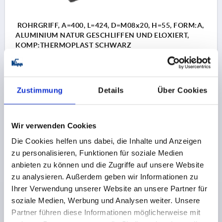
ROHRGRIFF, A=400, L=424, D=M08x20, H=55, FORM:A,
ALUMINIUM NATUR GESCHLIFFEN UND ELOXIERT,
KOMP:THERMOPLAST SCHWARZ
MATERIAL GRUNDKÖRPER=ALUMINIUM
BOHRUNGSABSTAND=400
BEFESTIGUNGSBOHRUNG=M8X20
LÄNGE=424
Zustimmung
Details
Über Cookies
TRAGKRAFT N =500
OBERFLÄCHE GRUNDKÖRPER=GESCHLIFFEN UND
ELOXIERT
Wir verwenden Cookies
B=26
B1=20X2
H=55
Die Cookies helfen uns dabei, die Inhalte und Anzeigen
Bestellnummer:
K0210.400
zu personalisieren, Funktionen für soziale Medien
anbieten zu können und die Zugriffe auf unsere Website
18,02 €
zu analysieren. Außerdem geben wir Informationen zu
DETAILS
zzgl. MwSt. 
zzgl. Versandkosten
Ihrer Verwendung unserer Website an unsere Partner für
soziale Medien, Werbung und Analysen weiter. Unsere
Partner führen diese Informationen möglicherweise mit
K0210