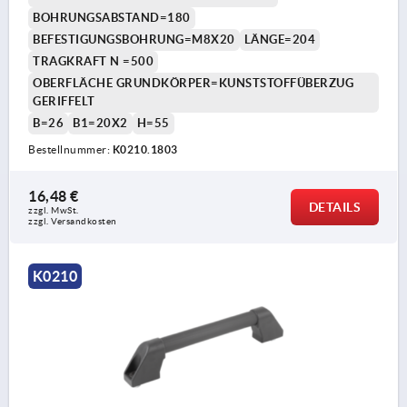
BOHRUNGSABSTAND=180
BEFESTIGUNGSBOHRUNG=M8X20
LÄNGE=204
TRAGKRAFT N =500
OBERFLÄCHE GRUNDKÖRPER=KUNSTSTOFFÜBERZUG
GERIFFELT
B=26
B1=20X2
H=55
Bestellnummer:
K0210.1803
16,48 €
DETAILS
zzgl. MwSt. 
zzgl. Versandkosten
K0210