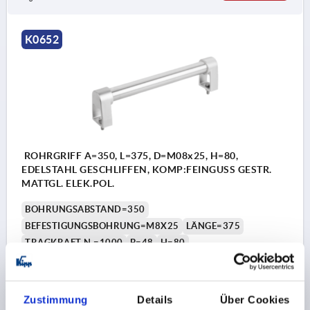
K0652
ROHRGRIFF A=350, L=375, D=M08x25, H=80,
EDELSTAHL GESCHLIFFEN, KOMP:FEINGUSS GESTR.
MATTGL. ELEK.POL.
BOHRUNGSABSTAND=350
BEFESTIGUNGSBOHRUNG=M8X25
LÄNGE=375
TRAGKRAFT N =1000
B=48
H=80
Bestellnummer:
K0652.350301
285,32 €
Zustimmung
Details
Über Cookies
DETAILS
zzgl. MwSt. 