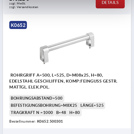
DETAILS
zzgl. MwSt. 
zzgl. Versandkosten
K0652
ROHRGRIFF A=500, L=525, D=M08x25, H=80,
EDELSTAHL GESCHLIFFEN, KOMP:FEINGUSS GESTR.
MATTGL. ELEK.POL.
BOHRUNGSABSTAND=500
BEFESTIGUNGSBOHRUNG=M8X25
LÄNGE=525
TRAGKRAFT N =1000
B=48
H=80
Bestellnummer:
K0652.500301