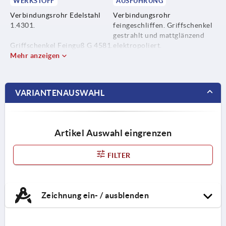
WERKSTOFF
AUSFÜHRUNG
Verbindungsrohr Edelstahl
Verbindungsrohr
1.4301.
feingeschliffen. Griffschenkel
gestrahlt und mattglänzend
Griffschenkel Feinguß G 4581.
elektropoliert.
Mehr anzeigen
Befestigungsmaterial
Edelstahl 1.4301.
VARIANTENAUSWAHL
Klemm- und Dichtungsring
aus Silikon-Kautschuk in
Lebensmittelgüte, längerfristig
temperaturbeständig von -60
Artikel Auswahl eingrenzen
°C bis +200 °C.
FILTER
Zeichnung ein- / ausblenden