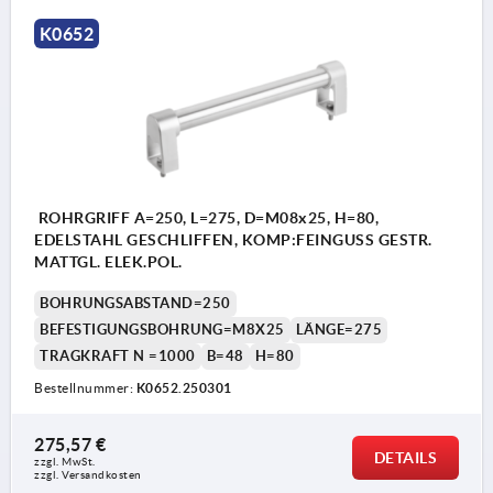
K0652
ROHRGRIFF A=250, L=275, D=M08x25, H=80,
EDELSTAHL GESCHLIFFEN, KOMP:FEINGUSS GESTR.
MATTGL. ELEK.POL.
BOHRUNGSABSTAND=250
BEFESTIGUNGSBOHRUNG=M8X25
LÄNGE=275
TRAGKRAFT N =1000
B=48
H=80
Bestellnummer:
K0652.250301
275,57 €
DETAILS
zzgl. MwSt. 
zzgl. Versandkosten