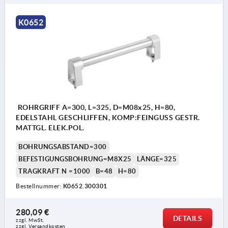
K0652
ROHRGRIFF A=300, L=325, D=M08x25, H=80,
EDELSTAHL GESCHLIFFEN, KOMP:FEINGUSS GESTR.
MATTGL. ELEK.POL.
BOHRUNGSABSTAND=300
BEFESTIGUNGSBOHRUNG=M8X25
LÄNGE=325
TRAGKRAFT N =1000
B=48
H=80
Bestellnummer:
K0652.300301
280,09 €
DETAILS
zzgl. MwSt. 
zzgl. Versandkosten