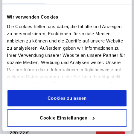
zzgl. Versandkosten
Wir verwenden Cookies
K0652
Die Cookies helfen uns dabei, die Inhalte und Anzeigen
zu personalisieren, Funktionen für soziale Medien
anbieten zu können und die Zugriffe auf unsere Website
zu analysieren. Außerdem geben wir Informationen zu
Ihrer Verwendung unserer Website an unsere Partner für
soziale Medien, Werbung und Analysen weiter. Unsere
Partner führen diese Informationen möglicherweise mit
ROHRGRIFF A=400, L=425, D=M08x25, H=80,
weiteren Daten zusammen, die Sie ihnen bereitgestellt
EDELSTAHL GESCHLIFFEN, KOMP:FEINGUSS GESTR.
MATTGL. ELEK.POL.
haben oder die sie im Rahmen Ihrer Nutzung der Dienste
gesammelt haben.
Cookie Richtlinien
BOHRUNGSABSTAND=400
Impressum
|
Datenschutz
|
AGB
Cookies zulassen
BEFESTIGUNGSBOHRUNG=M8X25
LÄNGE=425
TRAGKRAFT N =1000
B=48
H=80
Cookie Einstellungen
Bestellnummer:
K0652.400301
290,22 €