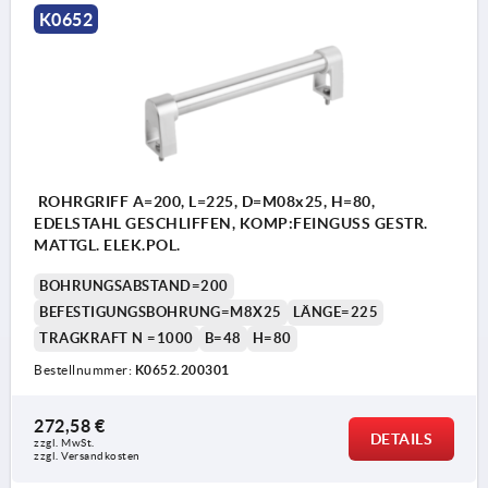
K0652
ROHRGRIFF A=200, L=225, D=M08x25, H=80,
EDELSTAHL GESCHLIFFEN, KOMP:FEINGUSS GESTR.
MATTGL. ELEK.POL.
BOHRUNGSABSTAND=200
BEFESTIGUNGSBOHRUNG=M8X25
LÄNGE=225
TRAGKRAFT N =1000
B=48
H=80
Bestellnummer:
K0652.200301
272,58 €
DETAILS
zzgl. MwSt. 
zzgl. Versandkosten