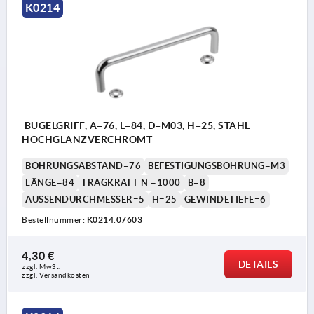
K0214
BÜGELGRIFF, A=76, L=84, D=M03, H=25, STAHL
HOCHGLANZVERCHROMT
BOHRUNGSABSTAND=76
BEFESTIGUNGSBOHRUNG=M3
LÄNGE=84
TRAGKRAFT N =1000
B=8
AUSSENDURCHMESSER=5
H=25
GEWINDETIEFE=6
Bestellnummer:
K0214.07603
4,30 €
DETAILS
zzgl. MwSt. 
zzgl. Versandkosten