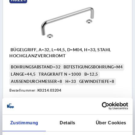
BÜGELGRIFF, A=32, L=44,5, D=M04, H=33, STAHL
HOCHGLANZVERCHROMT
BOHRUNGSABSTAND=32
BEFESTIGUNGSBOHRUNG=M4
LÄNGE=44,5
TRAGKRAFT N =1000
B=12,5
AUSSENDURCHMESSER=8
H=33
GEWINDETIEFE=8
Bestellnummer:
K0214.03204
4,30 €
DETAILS
zzgl. MwSt. 
zzgl. Versandkosten
Zustimmung
Details
Über Cookies
K0214