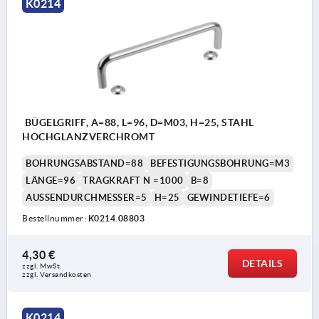
K0214
BÜGELGRIFF, A=88, L=96, D=M03, H=25, STAHL
HOCHGLANZVERCHROMT
BOHRUNGSABSTAND=88
BEFESTIGUNGSBOHRUNG=M3
LÄNGE=96
TRAGKRAFT N =1000
B=8
AUSSENDURCHMESSER=5
H=25
GEWINDETIEFE=6
Bestellnummer:
K0214.08803
4,30 €
DETAILS
zzgl. MwSt. 
zzgl. Versandkosten
K0214