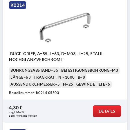
K0214
BÜGELGRIFF, A=55, L=63, D=M03, H=25, STAHL
HOCHGLANZVERCHROMT
BOHRUNGSABSTAND=55
BEFESTIGUNGSBOHRUNG=M3
LÄNGE=63
TRAGKRAFT N =1000
B=8
AUSSENDURCHMESSER=5
H=25
GEWINDETIEFE=6
Bestellnummer:
K0214.05503
4,30 €
DETAILS
zzgl. MwSt. 
zzgl. Versandkosten