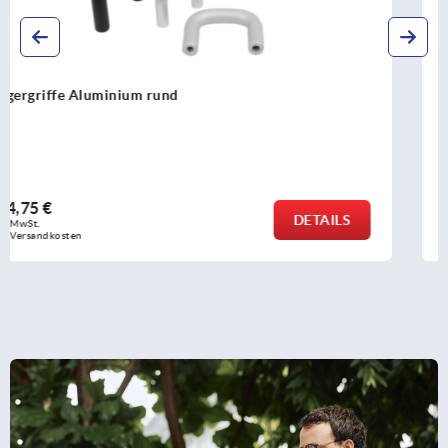
Bügelgriffe Kunststoff antibakteriell
ab
6,14 €
DETAILS
zzgl. MwSt. 
zzgl. Versandkosten