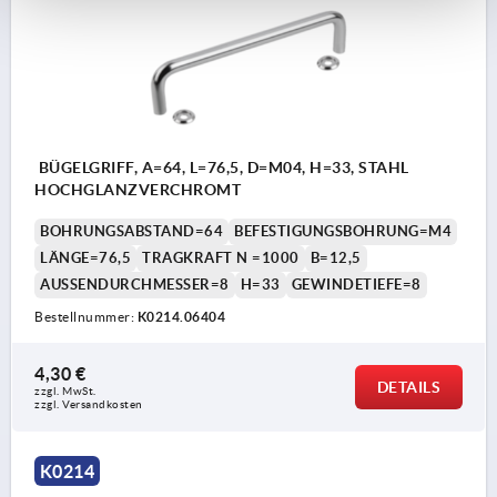
BÜGELGRIFF, A=64, L=76,5, D=M04, H=33, STAHL
HOCHGLANZVERCHROMT
BOHRUNGSABSTAND=64
BEFESTIGUNGSBOHRUNG=M4
LÄNGE=76,5
TRAGKRAFT N =1000
B=12,5
AUSSENDURCHMESSER=8
H=33
GEWINDETIEFE=8
Bestellnummer:
K0214.06404
4,30 €
DETAILS
zzgl. MwSt. 
zzgl. Versandkosten
K0214