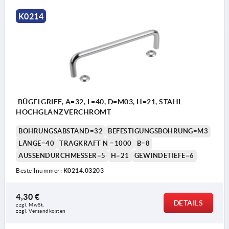
K0214
BÜGELGRIFF, A=32, L=40, D=M03, H=21, STAHL
HOCHGLANZVERCHROMT
BOHRUNGSABSTAND=32
BEFESTIGUNGSBOHRUNG=M3
LÄNGE=40
TRAGKRAFT N =1000
B=8
AUSSENDURCHMESSER=5
H=21
GEWINDETIEFE=6
Bestellnummer:
K0214.03203
4,30 €
DETAILS
zzgl. MwSt. 
zzgl. Versandkosten