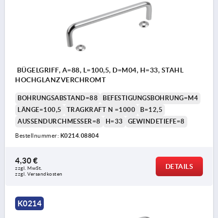
BÜGELGRIFF, A=88, L=100,5, D=M04, H=33, STAHL
HOCHGLANZVERCHROMT
BOHRUNGSABSTAND=88
BEFESTIGUNGSBOHRUNG=M4
LÄNGE=100,5
TRAGKRAFT N =1000
B=12,5
AUSSENDURCHMESSER=8
H=33
GEWINDETIEFE=8
Bestellnummer:
K0214.08804
4,30 €
DETAILS
zzgl. MwSt. 
zzgl. Versandkosten
K0214