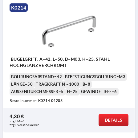
K0214
BÜGELGRIFF, A=42, L=50, D=M03, H=25, STAHL
HOCHGLANZVERCHROMT
BOHRUNGSABSTAND=42
BEFESTIGUNGSBOHRUNG=M3
LÄNGE=50
TRAGKRAFT N =1000
B=8
AUSSENDURCHMESSER=5
H=25
GEWINDETIEFE=6
Bestellnummer:
K0214.04203
4,30 €
DETAILS
zzgl. MwSt. 
zzgl. Versandkosten