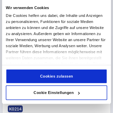
Wir verwenden Cookies
Die Cookies helfen uns dabei, die Inhalte und Anzeigen
zu personalisieren, Funktionen für soziale Medien
anbieten zu können und die Zugriffe auf unsere Website
zu analysieren. Außerdem geben wir Informationen zu
Ihrer Verwendung unserer Website an unsere Partner für
BÜGELGRIFF, A=55, L=67,5, D=M04, H=33, STAHL
HOCHGLANZVERCHROMT
soziale Medien, Werbung und Analysen weiter. Unsere
Partner führen diese Informationen möglicherweise mit
BOHRUNGSABSTAND=55
BEFESTIGUNGSBOHRUNG=M4
weiteren Daten zusammen, die Sie ihnen bereitgestellt
LÄNGE=67,5
TRAGKRAFT N =1000
B=12,5
haben oder die sie im Rahmen Ihrer Nutzung der Dienste
AUSSENDURCHMESSER=8
H=33
GEWINDETIEFE=8
gesammelt haben.
Cookie Richtlinien
Bestellnummer:
K0214.05504
Impressum
|
Datenschutz
|
AGB
Cookies zulassen
4,30 €
DETAILS
zzgl. MwSt. 
Cookie Einstellungen
zzgl. Versandkosten
K0214