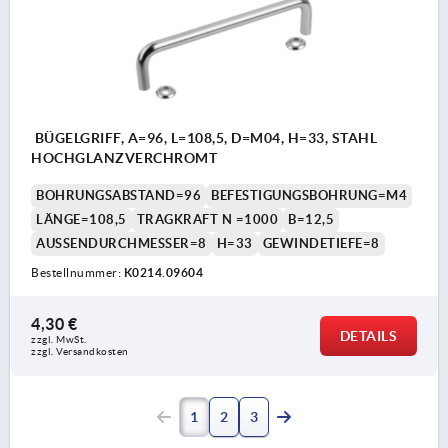
BÜGELGRIFF, A=96, L=108,5, D=M04, H=33, STAHL
HOCHGLANZVERCHROMT
BOHRUNGSABSTAND=96
BEFESTIGUNGSBOHRUNG=M4
LÄNGE=108,5
TRAGKRAFT N =1000
B=12,5
AUSSENDURCHMESSER=8
H=33
GEWINDETIEFE=8
Bestellnummer:
K0214.09604
4,30 €
DETAILS
zzgl. MwSt. 
zzgl. Versandkosten
1
2
3