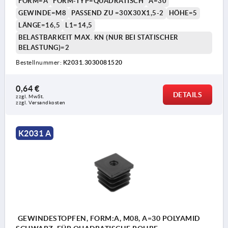
FORM=A
FORM-TYP=QUADRATISCH
A=30
GEWINDE=M8
PASSEND ZU =30X30X1,5-2
HÖHE=5
LÄNGE=16,5
L1=14,5
BELASTBARKEIT MAX. KN (NUR BEI STATISCHER
BELASTUNG)=2
Bestellnummer:
K2031.3030081520
0,64 €
DETAILS
zzgl. MwSt. 
zzgl. Versandkosten
K2031 A
GEWINDESTOPFEN, FORM:A, M08, A=30 POLYAMID