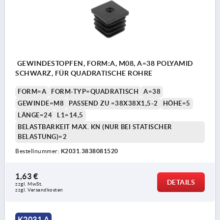
GEWINDESTOPFEN, FORM:A, M08, A=38 POLYAMID
SCHWARZ, FÜR QUADRATISCHE ROHRE
FORM=A
FORM-TYP=QUADRATISCH
A=38
GEWINDE=M8
PASSEND ZU =38X38X1,5-2
HÖHE=5
LÄNGE=24
L1=14,5
BELASTBARKEIT MAX. KN (NUR BEI STATISCHER
BELASTUNG)=2
Bestellnummer:
K2031.3838081520
1,63 €
DETAILS
zzgl. MwSt. 
zzgl. Versandkosten
K2031 A