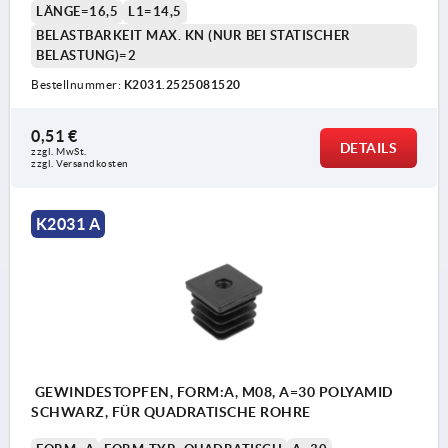
LÄNGE=16,5
L1=14,5
BELASTBARKEIT MAX. KN (NUR BEI STATISCHER
BELASTUNG)=2
Bestellnummer:
K2031.2525081520
0,51 €
DETAILS
zzgl. MwSt. 
zzgl. Versandkosten
K2031 A
GEWINDESTOPFEN, FORM:A, M08, A=30 POLYAMID
SCHWARZ, FÜR QUADRATISCHE ROHRE