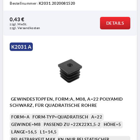
Bestellnummer:
K2031.2020081520
0,43 €
DETAILS
zzgl. MwSt. 
zzgl. Versandkosten
K2031 A
GEWINDESTOPFEN, FORM:A, M08, A=22 POLYAMID
SCHWARZ, FÜR QUADRATISCHE ROHRE
FORM=A
FORM-TYP=QUADRATISCH
A=22
GEWINDE=M8
PASSEND ZU =22X22X1,5-2
HÖHE=5
LÄNGE=16,5
L1=14,5
BELASTBARKEIT MAX. KN (NUR BEI STATISCHER