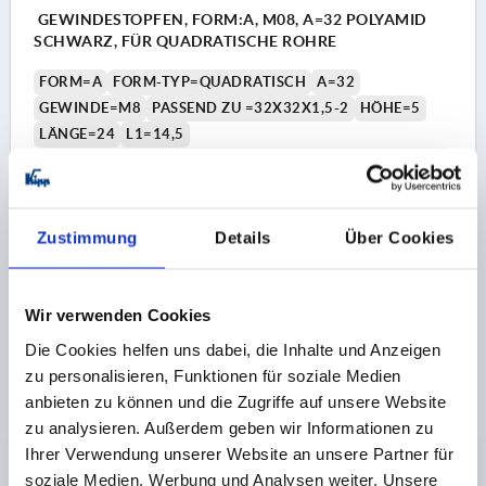
GEWINDESTOPFEN, FORM:A, M08, A=32 POLYAMID
SCHWARZ, FÜR QUADRATISCHE ROHRE
FORM=A
FORM-TYP=QUADRATISCH
A=32
GEWINDE=M8
PASSEND ZU =32X32X1,5-2
HÖHE=5
LÄNGE=24
L1=14,5
BELASTBARKEIT MAX. KN (NUR BEI STATISCHER
BELASTUNG)=2
Bestellnummer:
K2031.3232081520
Zustimmung
Details
Über Cookies
1,01 €
DETAILS
zzgl. MwSt. 
zzgl. Versandkosten
Wir verwenden Cookies
Die Cookies helfen uns dabei, die Inhalte und Anzeigen
K2031 A
zu personalisieren, Funktionen für soziale Medien
anbieten zu können und die Zugriffe auf unsere Website
zu analysieren. Außerdem geben wir Informationen zu
Ihrer Verwendung unserer Website an unsere Partner für
soziale Medien, Werbung und Analysen weiter. Unsere