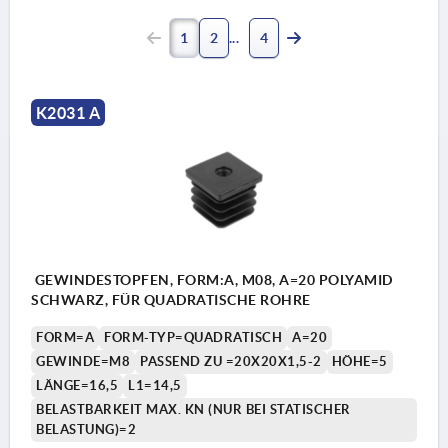
1
2
4
K2031 A
GEWINDESTOPFEN, FORM:A, M08, A=20 POLYAMID
SCHWARZ, FÜR QUADRATISCHE ROHRE
FORM=A
FORM-TYP=QUADRATISCH
A=20
GEWINDE=M8
PASSEND ZU =20X20X1,5-2
HÖHE=5
LÄNGE=16,5
L1=14,5
BELASTBARKEIT MAX. KN (NUR BEI STATISCHER
BELASTUNG)=2