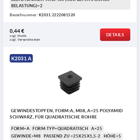
BELASTUNG)=2
Bestellnummer:
K2031.2222081520
0,44 €
DETAILS
zzgl. MwSt. 
zzgl. Versandkosten
K2031 A
GEWINDESTOPFEN, FORM:A, M08, A=25 POLYAMID
SCHWARZ, FÜR QUADRATISCHE ROHRE
FORM=A
FORM-TYP=QUADRATISCH
A=25
GEWINDE=M8
PASSEND ZU =25X25X1,5-2
HÖHE=5