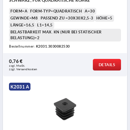
SCHWARZ, FÜR QUADRATISCHE ROHRE
FORM=A
FORM-TYP=QUADRATISCH
A=30
GEWINDE=M8
PASSEND ZU =30X30X2,5-3
HÖHE=5
LÄNGE=16,5
L1=14,5
BELASTBARKEIT MAX. KN (NUR BEI STATISCHER
BELASTUNG)=2
Bestellnummer:
K2031.3030082530
0,76 €
DETAILS
zzgl. MwSt. 
zzgl. Versandkosten
K2031 A