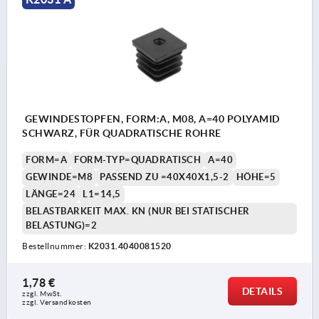
GEWINDESTOPFEN, FORM:A, M08, A=40 POLYAMID
SCHWARZ, FÜR QUADRATISCHE ROHRE
FORM=A
FORM-TYP=QUADRATISCH
A=40
GEWINDE=M8
PASSEND ZU =40X40X1,5-2
HÖHE=5
LÄNGE=24
L1=14,5
BELASTBARKEIT MAX. KN (NUR BEI STATISCHER
BELASTUNG)=2
Bestellnummer:
K2031.4040081520
1,78 €
DETAILS
zzgl. MwSt. 
zzgl. Versandkosten