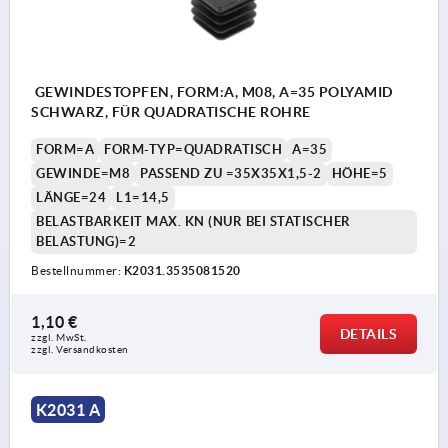
GEWINDESTOPFEN, FORM:A, M08, A=35 POLYAMID
SCHWARZ, FÜR QUADRATISCHE ROHRE
FORM=A
FORM-TYP=QUADRATISCH
A=35
GEWINDE=M8
PASSEND ZU =35X35X1,5-2
HÖHE=5
LÄNGE=24
L1=14,5
BELASTBARKEIT MAX. KN (NUR BEI STATISCHER
BELASTUNG)=2
Bestellnummer:
K2031.3535081520
1,10 €
DETAILS
zzgl. MwSt. 
zzgl. Versandkosten
K2031 A