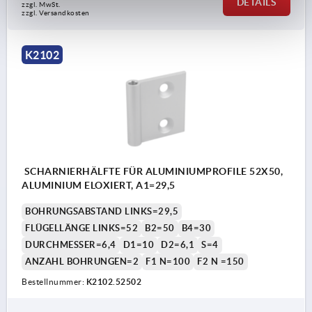
DETAILS
zzgl. MwSt. 
zzgl. Versandkosten
K2102
SCHARNIERHÄLFTE FÜR ALUMINIUMPROFILE 52X50,
ALUMINIUM ELOXIERT, A1=29,5
BOHRUNGSABSTAND LINKS=29,5
FLÜGELLÄNGE LINKS=52
B2=50
B4=30
DURCHMESSER=6,4
D1=10
D2=6,1
S=4
ANZAHL BOHRUNGEN=2
F1 N=100
F2 N =150
Bestellnummer:
K2102.52502