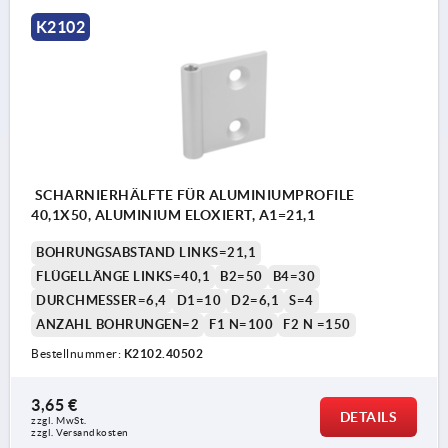
K2102
SCHARNIERHÄLFTE FÜR ALUMINIUMPROFILE
40,1X50, ALUMINIUM ELOXIERT, A1=21,1
BOHRUNGSABSTAND LINKS=21,1
FLÜGELLÄNGE LINKS=40,1
B2=50
B4=30
DURCHMESSER=6,4
D1=10
D2=6,1
S=4
ANZAHL BOHRUNGEN=2
F1 N=100
F2 N =150
Bestellnummer:
K2102.40502
3,65 €
DETAILS
zzgl. MwSt. 
zzgl. Versandkosten