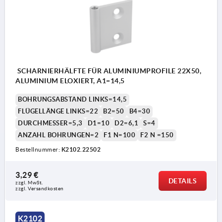
SCHARNIERHÄLFTE FÜR ALUMINIUMPROFILE 22X50,
ALUMINIUM ELOXIERT, A1=14,5
BOHRUNGSABSTAND LINKS=14,5
FLÜGELLÄNGE LINKS=22
B2=50
B4=30
DURCHMESSER=5,3
D1=10
D2=6,1
S=4
ANZAHL BOHRUNGEN=2
F1 N=100
F2 N =150
Bestellnummer:
K2102.22502
3,29 €
DETAILS
zzgl. MwSt. 
zzgl. Versandkosten
K2102