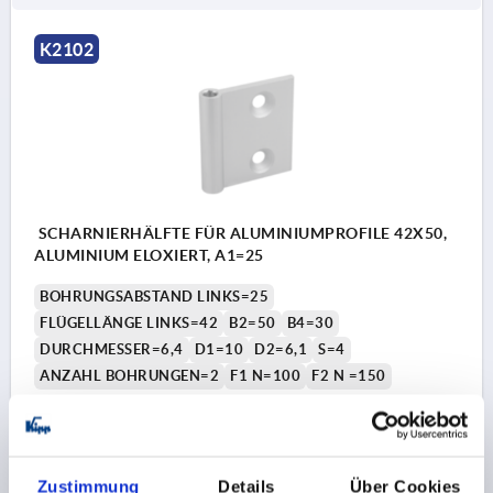
K2102
SCHARNIERHÄLFTE FÜR ALUMINIUMPROFILE 42X50,
ALUMINIUM ELOXIERT, A1=25
BOHRUNGSABSTAND LINKS=25
FLÜGELLÄNGE LINKS=42
B2=50
B4=30
DURCHMESSER=6,4
D1=10
D2=6,1
S=4
ANZAHL BOHRUNGEN=2
F1 N=100
F2 N =150
Bestellnummer:
K2102.42502
3,65 €
DETAILS
zzgl. MwSt. 
Zustimmung
Details
Über Cookies