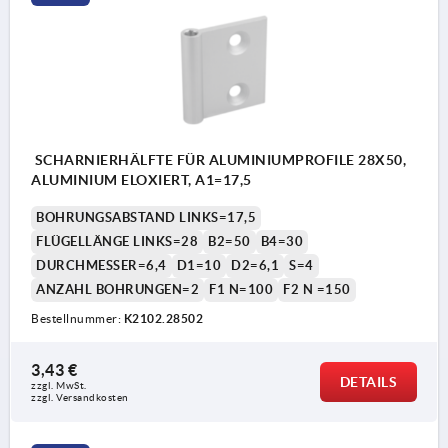
SCHARNIERHÄLFTE FÜR ALUMINIUMPROFILE 28X50,
ALUMINIUM ELOXIERT, A1=17,5
BOHRUNGSABSTAND LINKS=17,5
FLÜGELLÄNGE LINKS=28
B2=50
B4=30
DURCHMESSER=6,4
D1=10
D2=6,1
S=4
ANZAHL BOHRUNGEN=2
F1 N=100
F2 N =150
Bestellnummer:
K2102.28502
3,43 €
DETAILS
zzgl. MwSt. 
zzgl. Versandkosten