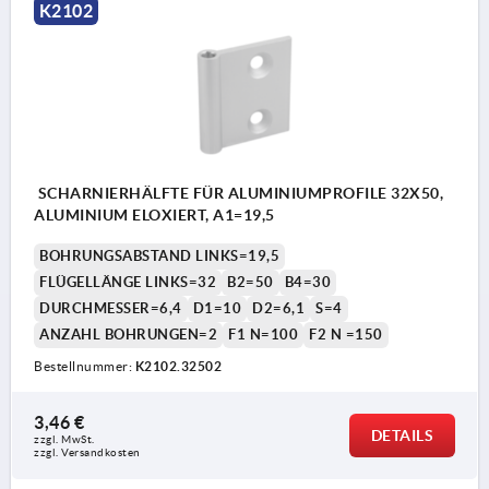
K2102
SCHARNIERHÄLFTE FÜR ALUMINIUMPROFILE 32X50,
ALUMINIUM ELOXIERT, A1=19,5
BOHRUNGSABSTAND LINKS=19,5
FLÜGELLÄNGE LINKS=32
B2=50
B4=30
DURCHMESSER=6,4
D1=10
D2=6,1
S=4
ANZAHL BOHRUNGEN=2
F1 N=100
F2 N =150
Bestellnummer:
K2102.32502
3,46 €
DETAILS
zzgl. MwSt. 
zzgl. Versandkosten