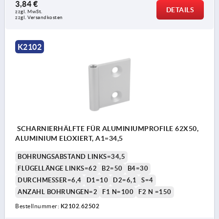
3,84 €
DETAILS
zzgl. MwSt. 
zzgl. Versandkosten
K2102
SCHARNIERHÄLFTE FÜR ALUMINIUMPROFILE 62X50,
ALUMINIUM ELOXIERT, A1=34,5
BOHRUNGSABSTAND LINKS=34,5
FLÜGELLÄNGE LINKS=62
B2=50
B4=30
DURCHMESSER=6,4
D1=10
D2=6,1
S=4
ANZAHL BOHRUNGEN=2
F1 N=100
F2 N =150
Bestellnummer:
K2102.62502