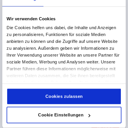
zzgl. Versandkosten
K2102
Wir verwenden Cookies
Die Cookies helfen uns dabei, die Inhalte und Anzeigen
zu personalisieren, Funktionen für soziale Medien
anbieten zu können und die Zugriffe auf unsere Website
zu analysieren. Außerdem geben wir Informationen zu
Ihrer Verwendung unserer Website an unsere Partner für
soziale Medien, Werbung und Analysen weiter. Unsere
SCHARNIERHÄLFTE FÜR ALUMINIUMPROFILE 47X50,
Partner führen diese Informationen möglicherweise mit
ALUMINIUM ELOXIERT, A1=27
weiteren Daten zusammen, die Sie ihnen bereitgestellt
BOHRUNGSABSTAND LINKS=27
haben oder die sie im Rahmen Ihrer Nutzung der Dienste
FLÜGELLÄNGE LINKS=47
B2=50
B4=30
gesammelt haben.
Cookie Richtlinien
DURCHMESSER=6,4
D1=10
D2=6,1
S=4
Impressum
|
Datenschutz
|
AGB
Cookies zulassen
ANZAHL BOHRUNGEN=2
F1 N=100
F2 N =150
Bestellnummer:
K2102.47502
Cookie Einstellungen
3,79 €