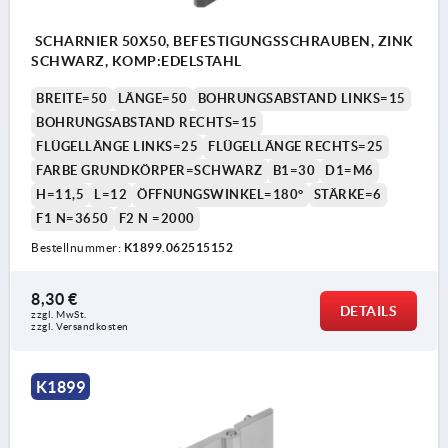
SCHARNIER 50X50, BEFESTIGUNGSSCHRAUBEN, ZINK
SCHWARZ, KOMP:EDELSTAHL
BREITE=50
LÄNGE=50
BOHRUNGSABSTAND LINKS=15
BOHRUNGSABSTAND RECHTS=15
FLÜGELLÄNGE LINKS=25
FLÜGELLÄNGE RECHTS=25
FARBE GRUNDKÖRPER=SCHWARZ
B1=30
D1=M6
H=11,5
L=12
ÖFFNUNGSWINKEL=180°
STÄRKE=6
F1 N=3650
F2 N =2000
Bestellnummer:
K1899.062515152
8,30 €
DETAILS
zzgl. MwSt. 
zzgl. Versandkosten
K1899