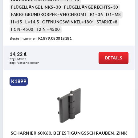
FLÜGELLÄNGE LINKS=30
FLÜGELLÄNGE RECHTS=30
FARBE GRUNDKÖRPER=VERCHROMT
B1=36
D1=M8
H=15
L=14,5
ÖFFNUNGSWINKEL=180°
STÄRKE=8
F1 N=4500
F2 N =4500
Bestellnummer:
K1899.083018181
14,22 €
DETAILS
zzgl. MwSt. 
zzgl. Versandkosten
K1899
SCHARNIER 60X60, BEFESTIGUNGSSCHRAUBEN, ZINK