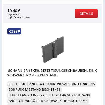
10,40 €
DETAILS
zzgl. MwSt. 
zzgl. Versandkosten
K1899
SCHARNIER 63X50, BEFESTIGUNGSSCHRAUBEN, ZINK
SCHWARZ, KOMP:EDELSTAHL
BREITE=50
LÄNGE=63
BOHRUNGSABSTAND LINKS=15
BOHRUNGSABSTAND RECHTS=28
FLÜGELLÄNGE LINKS=25
FLÜGELLÄNGE RECHTS=38
FARBE GRUNDKÖRPER=SCHWARZ
B1=30
D1=M6