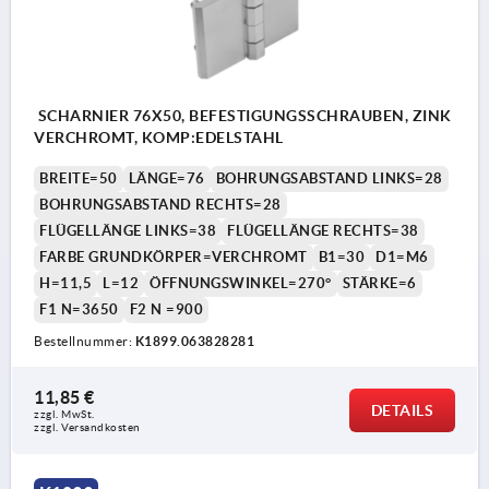
SCHARNIER 76X50, BEFESTIGUNGSSCHRAUBEN, ZINK
VERCHROMT, KOMP:EDELSTAHL
BREITE=50
LÄNGE=76
BOHRUNGSABSTAND LINKS=28
BOHRUNGSABSTAND RECHTS=28
FLÜGELLÄNGE LINKS=38
FLÜGELLÄNGE RECHTS=38
FARBE GRUNDKÖRPER=VERCHROMT
B1=30
D1=M6
H=11,5
L=12
ÖFFNUNGSWINKEL=270°
STÄRKE=6
F1 N=3650
F2 N =900
Bestellnummer:
K1899.063828281
11,85 €
DETAILS
zzgl. MwSt. 
zzgl. Versandkosten