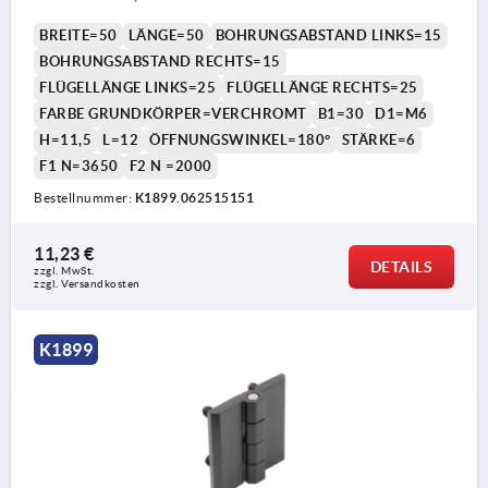
BREITE=50
LÄNGE=50
BOHRUNGSABSTAND LINKS=15
BOHRUNGSABSTAND RECHTS=15
FLÜGELLÄNGE LINKS=25
FLÜGELLÄNGE RECHTS=25
FARBE GRUNDKÖRPER=VERCHROMT
B1=30
D1=M6
H=11,5
L=12
ÖFFNUNGSWINKEL=180°
STÄRKE=6
F1 N=3650
F2 N =2000
Bestellnummer:
K1899.062515151
11,23 €
DETAILS
zzgl. MwSt. 
zzgl. Versandkosten
K1899