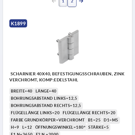
1
2
K1899
SCHARNIER 40X40, BEFESTIGUNGSSCHRAUBEN, ZINK
VERCHROMT, KOMP:EDELSTAHL
BREITE=40
LÄNGE=40
BOHRUNGSABSTAND LINKS=12,5
BOHRUNGSABSTAND RECHTS=12,5
FLÜGELLÄNGE LINKS=20
FLÜGELLÄNGE RECHTS=20
FARBE GRUNDKÖRPER=VERCHROMT
B1=25
D1=M5
H=9
L=12
ÖFFNUNGSWINKEL=180°
STÄRKE=5
F1 N=3650
F2 N =2000