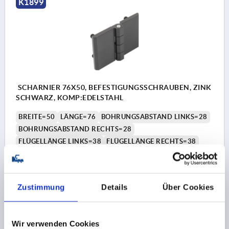
K1899
SCHARNIER 76X50, BEFESTIGUNGSSCHRAUBEN, ZINK
SCHWARZ, KOMP:EDELSTAHL
BREITE=50
LÄNGE=76
BOHRUNGSABSTAND LINKS=28
BOHRUNGSABSTAND RECHTS=28
FLÜGELLÄNGE LINKS=38
FLÜGELLÄNGE RECHTS=38
FARBE GRUNDKÖRPER=SCHWARZ
B1=30
D1=M6
H=11,5
L=12
ÖFFNUNGSWINKEL=270°
STÄRKE=6
F1 N=3650
F2 N =900
Zustimmung
Details
Über Cookies
Bestellnummer:
K1899.063828282
10,34 €
Wir verwenden Cookies
DETAILS
zzgl. MwSt. 