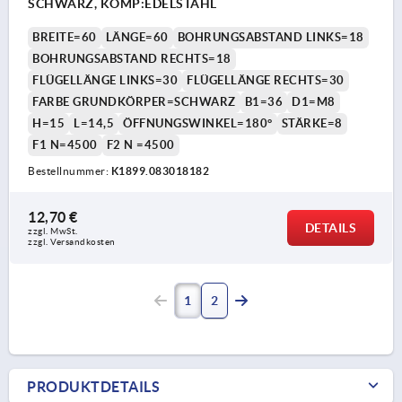
SCHWARZ, KOMP:EDELSTAHL
BREITE=60
LÄNGE=60
BOHRUNGSABSTAND LINKS=18
BOHRUNGSABSTAND RECHTS=18
FLÜGELLÄNGE LINKS=30
FLÜGELLÄNGE RECHTS=30
FARBE GRUNDKÖRPER=SCHWARZ
B1=36
D1=M8
H=15
L=14,5
ÖFFNUNGSWINKEL=180°
STÄRKE=8
F1 N=4500
F2 N =4500
Bestellnummer:
K1899.083018182
12,70 €
DETAILS
zzgl. MwSt. 
zzgl. Versandkosten
1
2
PRODUKTDETAILS