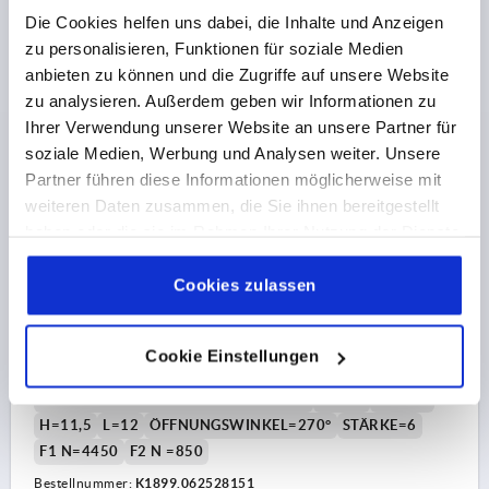
zzgl. Versandkosten
Die Cookies helfen uns dabei, die Inhalte und Anzeigen
zu personalisieren, Funktionen für soziale Medien
anbieten zu können und die Zugriffe auf unsere Website
K1899
zu analysieren. Außerdem geben wir Informationen zu
Ihrer Verwendung unserer Website an unsere Partner für
soziale Medien, Werbung und Analysen weiter. Unsere
Partner führen diese Informationen möglicherweise mit
weiteren Daten zusammen, die Sie ihnen bereitgestellt
haben oder die sie im Rahmen Ihrer Nutzung der Dienste
gesammelt haben.
Cookie Richtlinien
SCHARNIER 63X50, BEFESTIGUNGSSCHRAUBEN, ZINK
VERCHROMT, KOMP:EDELSTAHL
Impressum
|
Datenschutz
|
AGB
Cookies zulassen
BREITE=50
LÄNGE=63
BOHRUNGSABSTAND LINKS=15
BOHRUNGSABSTAND RECHTS=28
Cookie Einstellungen
FLÜGELLÄNGE LINKS=25
FLÜGELLÄNGE RECHTS=38
FARBE GRUNDKÖRPER=VERCHROMT
B1=30
D1=M6
H=11,5
L=12
ÖFFNUNGSWINKEL=270°
STÄRKE=6
F1 N=4450
F2 N =850
Bestellnummer:
K1899.062528151