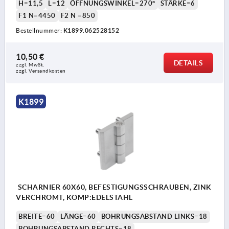
H=11,5
L=12
ÖFFNUNGSWINKEL=270°
STÄRKE=6
F1 N=4450
F2 N =850
Bestellnummer:
K1899.062528152
10,50 €
DETAILS
zzgl. MwSt. 
zzgl. Versandkosten
K1899
SCHARNIER 60X60, BEFESTIGUNGSSCHRAUBEN, ZINK
VERCHROMT, KOMP:EDELSTAHL
BREITE=60
LÄNGE=60
BOHRUNGSABSTAND LINKS=18
BOHRUNGSABSTAND RECHTS=18