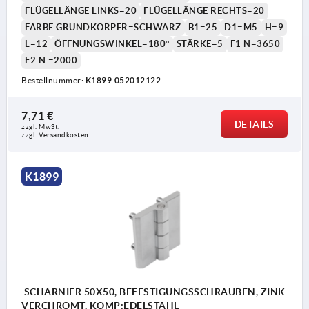
FLÜGELLÄNGE LINKS=20
FLÜGELLÄNGE RECHTS=20
FARBE GRUNDKÖRPER=SCHWARZ
B1=25
D1=M5
H=9
L=12
ÖFFNUNGSWINKEL=180°
STÄRKE=5
F1 N=3650
F2 N =2000
Bestellnummer:
K1899.052012122
7,71 €
DETAILS
zzgl. MwSt. 
zzgl. Versandkosten
K1899
SCHARNIER 50X50, BEFESTIGUNGSSCHRAUBEN, ZINK
VERCHROMT, KOMP:EDELSTAHL