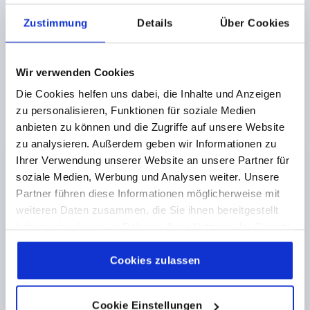
Bestellnummer:
K1142.10820033
Zustimmung
Details
Über Cookies
19,92 €
DETAILS
zzgl. MwSt. 
zzgl. Versandkosten
Wir verwenden Cookies
Die Cookies helfen uns dabei, die Inhalte und Anzeigen
K1142 A
zu personalisieren, Funktionen für soziale Medien
anbieten zu können und die Zugriffe auf unsere Website
zu analysieren. Außerdem geben wir Informationen zu
Ihrer Verwendung unserer Website an unsere Partner für
soziale Medien, Werbung und Analysen weiter. Unsere
Partner führen diese Informationen möglicherweise mit
weiteren Daten zusammen, die Sie ihnen bereitgestellt
SCHARNIER ECKIG MIT BEFESTIGUNGSMUTTER,
haben oder die sie im Rahmen Ihrer Nutzung der Dienste
FORM:A, EDELSTAHL 1.4401, B=39, A=13, A1=10, A2=14
gesammelt haben.
Cookie Richtlinien
Impressum
|
Datenschutz
|
AGB
Cookies zulassen
LÄNGE=13
BREITE=39
MATERIAL GRUNDKÖRPER=EDELSTAHL
B1=27
A2=14
AUSSENDURCHMESSER=M6
A1=10
FORM=A
Cookie Einstellungen