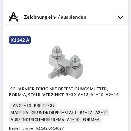
Zeichnung ein- / ausblenden
K1142 A
SCHARNIER ECKIG MIT BEFESTIGUNGSMUTTER,
FORM:A, STAHL VERZINKT, B=39, A=13, A1=10, A2=14
LÄNGE=13
BREITE=39
MATERIAL GRUNDKÖRPER=STAHL
B1=27
A2=14
AUSSENDURCHMESSER=M6
A1=10
FORM=A
Bestellnummer:
K1142.0614027