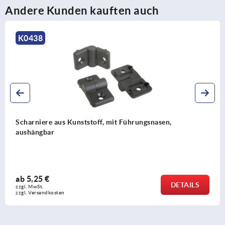
Andere Kunden kauften auch
K1143
Scharniere eckig mit Befestigungsmuttern, lang
Ausführung
ab
10,44 €
TAILS
zzgl. MwSt. 
zzgl. Versandkosten