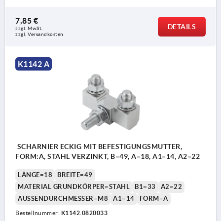
7,85 €
DETAILS
zzgl. MwSt. 
zzgl. Versandkosten
K1142 A
SCHARNIER ECKIG MIT BEFESTIGUNGSMUTTER,
FORM:A, STAHL VERZINKT, B=49, A=18, A1=14, A2=22
LÄNGE=18
BREITE=49
MATERIAL GRUNDKÖRPER=STAHL
B1=33
A2=22
AUSSENDURCHMESSER=M8
A1=14
FORM=A
Bestellnummer:
K1142.0820033