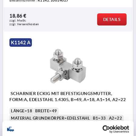
Bestellnummer:
K1142.10614027
18,86 €
DETAILS
zzgl. MwSt. 
zzgl. Versandkosten
K1142 A
SCHARNIER ECKIG MIT BEFESTIGUNGSMUTTER,
FORM:A, EDELSTAHL 1.4305, B=49, A=18, A1=14, A2=22
LÄNGE=18
BREITE=49
MATERIAL GRUNDKÖRPER=EDELSTAHL
B1=33
A2=22
AUSSENDURCHMESSER=M8
A1=14
FORM=A
STAHLSCHLÜSSEL GRUNDKÖRPER=1.4305