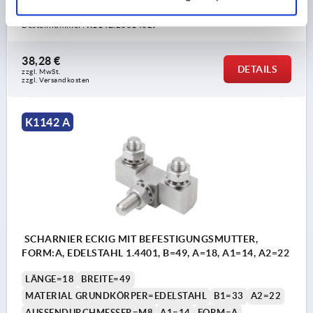
STAHLSCHLÜSSEL GRUNDKÖRPER=1.4401
Bestellnummer:
K1142.20614027
38,28 €
DETAILS
zzgl. MwSt. 
zzgl. Versandkosten
K1142 A
SCHARNIER ECKIG MIT BEFESTIGUNGSMUTTER,
FORM:A, EDELSTAHL 1.4401, B=49, A=18, A1=14, A2=22
LÄNGE=18
BREITE=49
MATERIAL GRUNDKÖRPER=EDELSTAHL
B1=33
A2=22
AUSSENDURCHMESSER=M8
A1=14
FORM=A