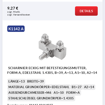
9,27 €
DETAILS
zzgl. MwSt. 
zzgl. Versandkosten
K1142 A
SCHARNIER ECKIG MIT BEFESTIGUNGSMUTTER,
FORM:A, EDELSTAHL 1.4305, B=39, A=13, A1=10, A2=14
LÄNGE=13
BREITE=39
MATERIAL GRUNDKÖRPER=EDELSTAHL
B1=27
A2=14
AUSSENDURCHMESSER=M6
A1=10
FORM=A
STAHLSCHLÜSSEL GRUNDKÖRPER=1.4305