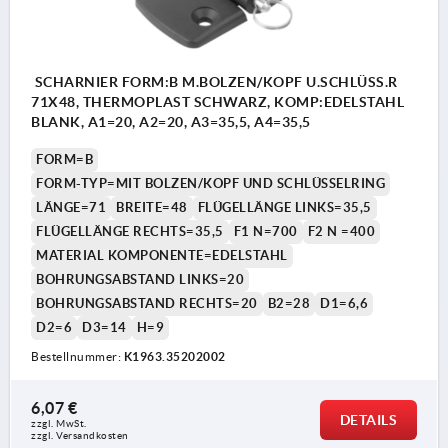
SCHARNIER FORM:B M.BOLZEN/KOPF U.SCHLÜSS.R
71X48, THERMOPLAST SCHWARZ, KOMP:EDELSTAHL
BLANK, A1=20, A2=20, A3=35,5, A4=35,5
FORM=B
FORM-TYP=MIT BOLZEN/KOPF UND SCHLÜSSELRING
LÄNGE=71
BREITE=48
FLÜGELLÄNGE LINKS=35,5
FLÜGELLÄNGE RECHTS=35,5
F1 N=700
F2 N =400
MATERIAL KOMPONENTE=EDELSTAHL
BOHRUNGSABSTAND LINKS=20
BOHRUNGSABSTAND RECHTS=20
B2=28
D1=6,6
D2=6
D3=14
H=9
Bestellnummer:
K1963.35202002
6,07 €
DETAILS
zzgl. MwSt. 
zzgl. Versandkosten