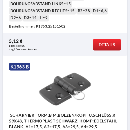
BOHRUNGSABSTAND LINKS=15
BOHRUNGSABSTAND RECHTS=15
B2=28
D1=6,6
D2=6
D3=14
H=9
Bestellnummer:
K1963.25151502
Form A: mit Steckbolzen
Form B: mit Bolzen/Kopf und Schlüsselring
5,12 €
DETAILS
zzgl. MwSt. 
zzgl. Versandkosten
Form C: mit Bolzen/Kopf und Splint
Form D: mit Steckbolzen/Klappsicherung
K1963 B
2) Achsbolzen
3) Splint
4) Schlüsselring
SCHARNIER FORM:B M.BOLZEN/KOPF U.SCHLÜSS.R
59X48, THERMOPLAST SCHWARZ, KOMP:EDELSTAHL
BLANK, A1=17,5, A2=17,5, A3=29,5, A4=29,5