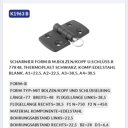
K1963 B
SCHARNIER FORM:B M.BOLZEN/KOPF U.SCHLÜSS.R
77X48, THERMOPLAST SCHWARZ, KOMP:EDELSTAHL
BLANK, A1=22,5, A2=22,5, A3=38,5, A4=38,5
FORM=B
FORM-TYP=MIT BOLZEN/KOPF UND SCHLÜSSELRING
LÄNGE=77
BREITE=48
FLÜGELLÄNGE LINKS=38,5
FLÜGELLÄNGE RECHTS=38,5
F1 N=750
F2 N =450
MATERIAL KOMPONENTE=EDELSTAHL
BOHRUNGSABSTAND LINKS=22,5
BOHRUNGSABSTAND RECHTS=22,5
B2=28
D1=6,6