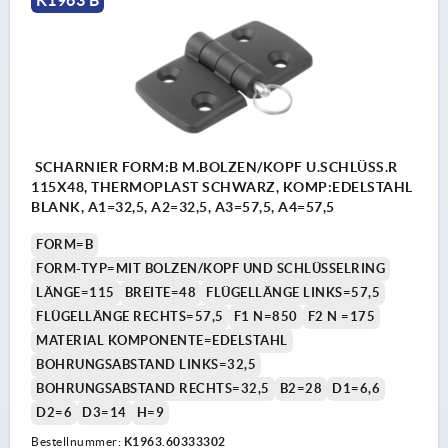
SCHARNIER FORM:B M.BOLZEN/KOPF U.SCHLÜSS.R
115X48, THERMOPLAST SCHWARZ, KOMP:EDELSTAHL
BLANK, A1=32,5, A2=32,5, A3=57,5, A4=57,5
FORM=B
FORM-TYP=MIT BOLZEN/KOPF UND SCHLÜSSELRING
LÄNGE=115
BREITE=48
FLÜGELLÄNGE LINKS=57,5
FLÜGELLÄNGE RECHTS=57,5
F1 N=850
F2 N =175
MATERIAL KOMPONENTE=EDELSTAHL
BOHRUNGSABSTAND LINKS=32,5
BOHRUNGSABSTAND RECHTS=32,5
B2=28
D1=6,6
D2=6
D3=14
H=9
Bestellnummer:
K1963.60333302