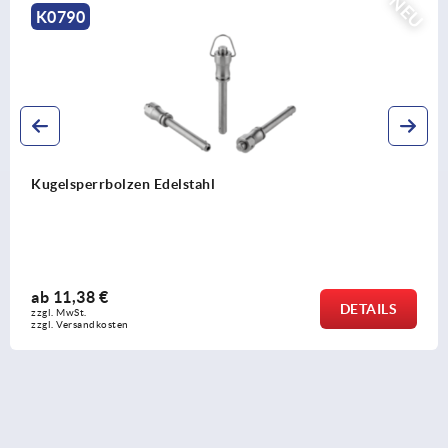
NEU
K0791
Kugelsperrbolzen mit Edelstahl-Pilzgriff
ab
16,12 €
DETAILS
zzgl. MwSt. 
zzgl. Versandkosten