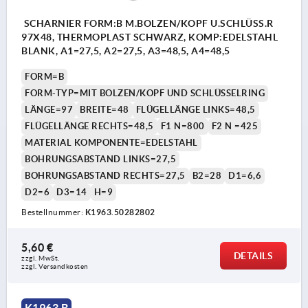
SCHARNIER FORM:B M.BOLZEN/KOPF U.SCHLÜSS.R
97X48, THERMOPLAST SCHWARZ, KOMP:EDELSTAHL
BLANK, A1=27,5, A2=27,5, A3=48,5, A4=48,5
FORM=B
FORM-TYP=MIT BOLZEN/KOPF UND SCHLÜSSELRING
LÄNGE=97
BREITE=48
FLÜGELLÄNGE LINKS=48,5
FLÜGELLÄNGE RECHTS=48,5
F1 N=800
F2 N =425
MATERIAL KOMPONENTE=EDELSTAHL
BOHRUNGSABSTAND LINKS=27,5
BOHRUNGSABSTAND RECHTS=27,5
B2=28
D1=6,6
D2=6
D3=14
H=9
Bestellnummer:
K1963.50282802
5,60 €
DETAILS
zzgl. MwSt. 
zzgl. Versandkosten
K1963 B