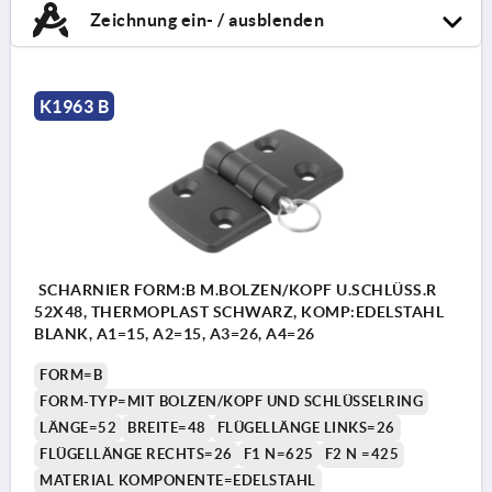
Zeichnung ein- / ausblenden
K1963 B
SCHARNIER FORM:B M.BOLZEN/KOPF U.SCHLÜSS.R
52X48, THERMOPLAST SCHWARZ, KOMP:EDELSTAHL
BLANK, A1=15, A2=15, A3=26, A4=26
FORM=B
FORM-TYP=MIT BOLZEN/KOPF UND SCHLÜSSELRING
LÄNGE=52
BREITE=48
FLÜGELLÄNGE LINKS=26
FLÜGELLÄNGE RECHTS=26
F1 N=625
F2 N =425
MATERIAL KOMPONENTE=EDELSTAHL