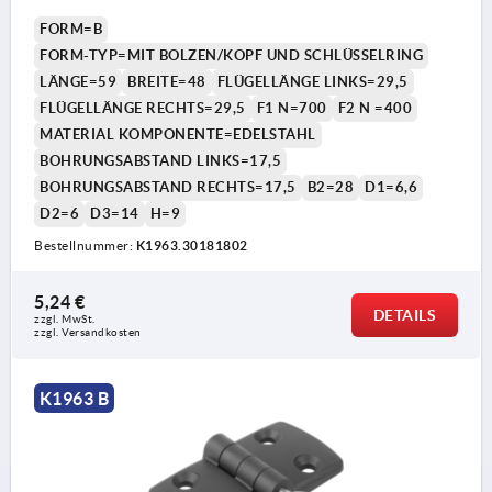
FORM=B
FORM-TYP=MIT BOLZEN/KOPF UND SCHLÜSSELRING
LÄNGE=59
BREITE=48
FLÜGELLÄNGE LINKS=29,5
FLÜGELLÄNGE RECHTS=29,5
F1 N=700
F2 N =400
MATERIAL KOMPONENTE=EDELSTAHL
BOHRUNGSABSTAND LINKS=17,5
BOHRUNGSABSTAND RECHTS=17,5
B2=28
D1=6,6
D2=6
D3=14
H=9
Bestellnummer:
K1963.30181802
5,24 €
DETAILS
zzgl. MwSt. 
zzgl. Versandkosten
K1963 B