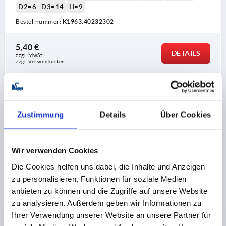
D2=6
D3=14
H=9
Bestellnummer:
K1963.40232302
5,40 €
DETAILS
zzgl. MwSt. 
zzgl. Versandkosten
K1963 B
Zustimmung
Details
Über Cookies
Wir verwenden Cookies
Die Cookies helfen uns dabei, die Inhalte und Anzeigen
SCHARNIER FORM:B M.BOLZEN/KOPF U.SCHLÜSS.R
zu personalisieren, Funktionen für soziale Medien
87X48, THERMOPLAST SCHWARZ, KOMP:EDELSTAHL
anbieten zu können und die Zugriffe auf unsere Website
BLANK, A1=25, A2=25, A3=43,5, A4=43,5
zu analysieren. Außerdem geben wir Informationen zu
Ihrer Verwendung unserer Website an unsere Partner für
FORM=B