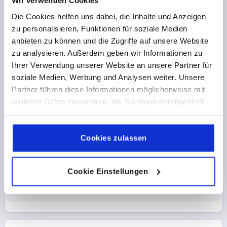
Wir verwenden Cookies
Die Cookies helfen uns dabei, die Inhalte und Anzeigen
zu personalisieren, Funktionen für soziale Medien
anbieten zu können und die Zugriffe auf unsere Website
zu analysieren. Außerdem geben wir Informationen zu
Ihrer Verwendung unserer Website an unsere Partner für
FEDERSTANGENSCHARNIER, FEDER SCHLIEßEND
soziale Medien, Werbung und Analysen weiter. Unsere
FORM:B 50X1995, EDELSTAHL A2 1.4301,
Partner führen diese Informationen möglicherweise mit
KOMP:EDELSTAHL
weiteren Daten zusammen, die Sie ihnen bereitgestellt
AUSFÜHRUNG 1=FEDER SCHLIESSEND
A=50
B=1995
haben oder die sie im Rahmen Ihrer Nutzung der Dienste
FORM=B
A1=28
B1=15
B2=90
B3=52,5
D=4,5
D1=4
gesammelt haben.
Cookie Richtlinien
S=2
STAHLSCHLÜSSEL GRUNDKÖRPER=1.4301
Impressum
|
Datenschutz
|
AGB
Cookies zulassen
Bestellnummer:
K2163.5019951
Cookie Einstellungen
224,88 €
DETAILS
zzgl. MwSt. 
zzgl. Versandkosten