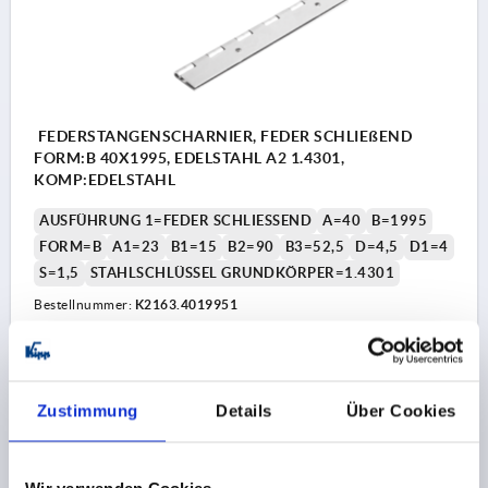
FEDERSTANGENSCHARNIER, FEDER SCHLIEßEND
FORM:B 40X1995, EDELSTAHL A2 1.4301,
KOMP:EDELSTAHL
AUSFÜHRUNG 1=FEDER SCHLIESSEND
A=40
B=1995
FORM=B
A1=23
B1=15
B2=90
B3=52,5
D=4,5
D1=4
S=1,5
STAHLSCHLÜSSEL GRUNDKÖRPER=1.4301
Bestellnummer:
K2163.4019951
184,56 €
DETAILS
zzgl. MwSt. 
zzgl. Versandkosten
Zustimmung
Details
Über Cookies
K2163