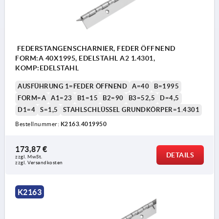
FEDERSTANGENSCHARNIER, FEDER ÖFFNEND
FORM:A 40X1995, EDELSTAHL A2 1.4301,
KOMP:EDELSTAHL
AUSFÜHRUNG 1=FEDER ÖFFNEND
A=40
B=1995
FORM=A
A1=23
B1=15
B2=90
B3=52,5
D=4,5
D1=4
S=1,5
STAHLSCHLÜSSEL GRUNDKÖRPER=1.4301
Bestellnummer:
K2163.4019950
173,87 €
DETAILS
zzgl. MwSt. 
zzgl. Versandkosten
K2163