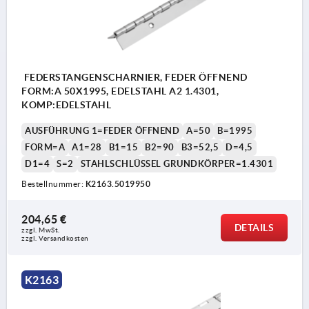
FEDERSTANGENSCHARNIER, FEDER ÖFFNEND
FORM:A 50X1995, EDELSTAHL A2 1.4301,
KOMP:EDELSTAHL
AUSFÜHRUNG 1=FEDER ÖFFNEND
A=50
B=1995
FORM=A
A1=28
B1=15
B2=90
B3=52,5
D=4,5
D1=4
S=2
STAHLSCHLÜSSEL GRUNDKÖRPER=1.4301
Bestellnummer:
K2163.5019950
204,65 €
DETAILS
zzgl. MwSt. 
zzgl. Versandkosten
K2163