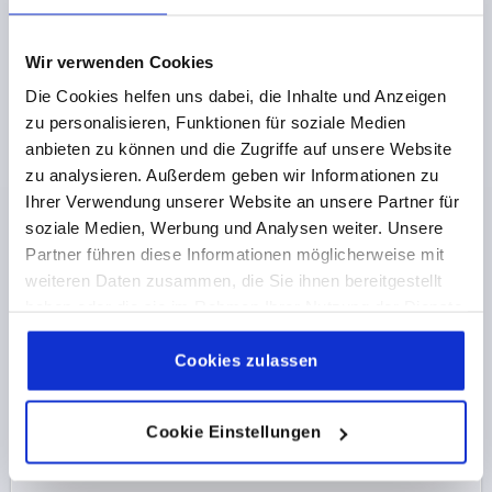
41,31 €
DETAILS
zzgl. MwSt. 
zzgl. Versandkosten
Wir verwenden Cookies
Die Cookies helfen uns dabei, die Inhalte und Anzeigen
K1177 FO
zu personalisieren, Funktionen für soziale Medien
anbieten zu können und die Zugriffe auf unsere Website
zu analysieren. Außerdem geben wir Informationen zu
Ihrer Verwendung unserer Website an unsere Partner für
soziale Medien, Werbung und Analysen weiter. Unsere
Partner führen diese Informationen möglicherweise mit
weiteren Daten zusammen, die Sie ihnen bereitgestellt
FEDERSCHARNIER FEDER ÖFFNEND MIT BOHRUNG
haben oder die sie im Rahmen Ihrer Nutzung der Dienste
A=40, B=240, FORM:B, EDELSTAHL A2 BLANK
gesammelt haben.
Cookie Richtlinien
Impressum
|
Datenschutz
|
AGB
Cookies zulassen
MATERIAL GRUNDKÖRPER=EDELSTAHL A2
AUSFÜHRUNG 1=FEDER ÖFFNEND
FORM=B
LÄNGE=40
A1=22,7
BREITE=240
B1=60
D=4
D1=4
S=1,5
Cookie Einstellungen
Bestellnummer:
K1177.14024001