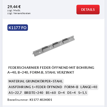
29,44 €
DETAILS
zzgl. MwSt. 
zzgl. Versandkosten
K1177 FO
FEDERSCHARNIER FEDER ÖFFNEND MIT BOHRUNG
A=40, B=240, FORM:B, STAHL VERZINKT
MATERIAL GRUNDKÖRPER=STAHL
AUSFÜHRUNG 1=FEDER ÖFFNEND
FORM=B
LÄNGE=40
A1=22,7
BREITE=240
B1=60
D=4
D1=4
S=1,5
Bestellnummer:
K1177.4024001