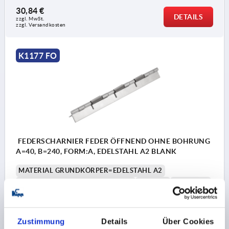
30,84 €
DETAILS
zzgl. MwSt. 
zzgl. Versandkosten
K1177 FO
FEDERSCHARNIER FEDER ÖFFNEND OHNE BOHRUNG
A=40, B=240, FORM:A, EDELSTAHL A2 BLANK
MATERIAL GRUNDKÖRPER=EDELSTAHL A2
AUSFÜHRUNG 1=FEDER ÖFFNEND
FORM=A
LÄNGE=40
BREITE=240
D1=4
S=1,5
Bestellnummer:
K1177.14024000
Zustimmung
Details
Über Cookies