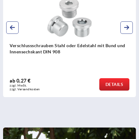
und und
Federstangenscharniere Edelstahl
ab
173,87 €
TAILS
zzgl. MwSt. 
zzgl. Versandkosten