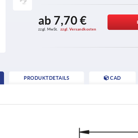
ab
7,70 €
zzgl. MwSt. 
zzgl. Versandkosten
PRODUKTDETAILS
CAD