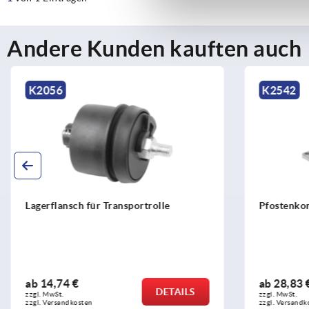
Andere Kunden kauften auch
K2056
K2542
Lagerflansch für Transportrolle
Pfostenkons
ab
14,74 €
ab
28,83 €
DETAILS
zzgl. MwSt. 
zzgl. MwSt. 
zzgl. Versandkosten
zzgl. Versandko