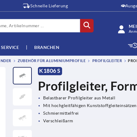
Schnelle Lieferung
Ausge
ME
Anme
SERVICE
BRANCHEN
INDER
ZUBEHÖR FÜR ALUMINIUMPROFILE
PROFILGLEITER
PROF
K1806 S
Profilgleiter, For
Belastbarer Profilgleiter aus Metall
Mit hochgleitfähigen Kunststoffgleiteinsätzen
Schmiermittelfrei
Verschleißarm