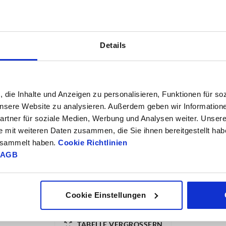
Details
TABELLE VERGRÖSSERN
, die Inhalte und Anzeigen zu personalisieren, Funktionen für so
ßigen Abständen mehrmals täglich aktualisiert.
 unsere Website zu analysieren. Außerdem geben wir Information
1-3 Tage
Bestellung erfahren Sie das bestätigte
4-20 Tage
rtner für soziale Medien, Werbung und Analysen weiter. Unsere
e mit weiteren Daten zusammen, die Sie ihnen bereitgestellt ha
gesammelt haben.
Cookie Richtlinien
AGB
Form
S
Cookie Einstellungen
TABELLE VERGRÖSSERN