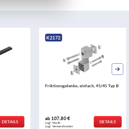
K2172
Friktionsgelenke, einfach, 45/45 Typ B
ab
107,80 €
DETAILS
DETAILS
zzgl. MwSt. 
zzgl. Versandkosten