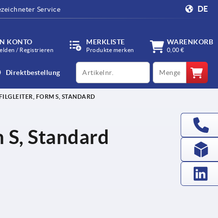
DE
zeichneter Service
IN KONTO
MERKLISTE
WARENKORB
lden / Registrieren
Produkte merken
0,00 €
productCode
qty
Direktbestellung
ILGLEITER, FORM S, STANDARD
m S, Standard