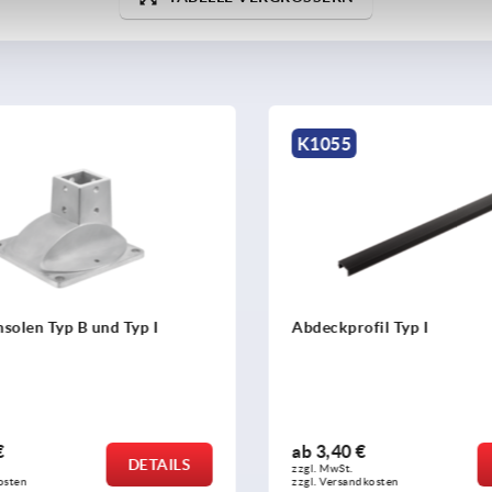
K1055
olen Typ B und Typ I
Abdeckprofil Typ I
ab
3,40 €
DETAILS
zzgl. MwSt. 
sten
zzgl. Versandkosten