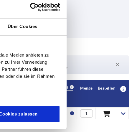
Über Cookies
ziale Medien anbieten zu
en zu Ihrer Verwendung
Lieferzeit auf Anfrage
Derzeit nicht auf Lager
 Partner führen diese
ben oder die sie im Rahmen
Verfügbarkeit
CAD
Menge
Bestellen
Preis
7,70 €
Cookies zulassen