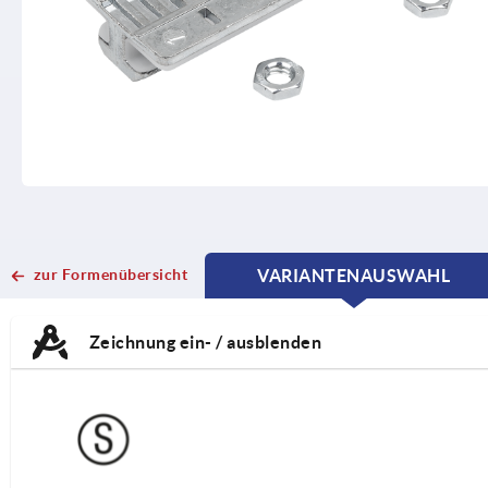
zur Formenübersicht
VARIANTENAUSWAHL
CURRENT
CURRENT
TAB:
TAB:
Zeichnung ein- / ausblenden