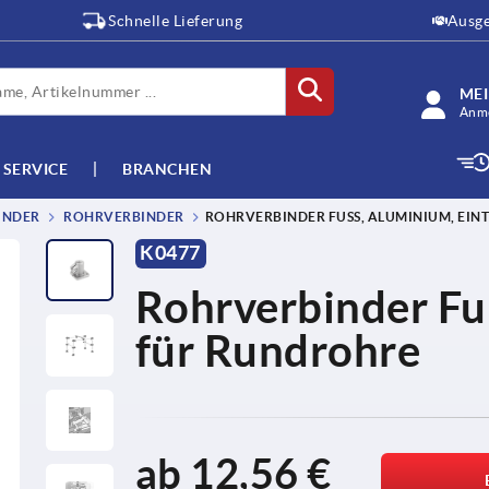
Schnelle Lieferung
Ausge
ME
Anme
SERVICE
BRANCHEN
INDER
ROHRVERBINDER
ROHRVERBINDER FUSS, ALUMINIUM, EINT
K0477
Rohrverbinder Fuß
für Rundrohre
ab
12,56 €