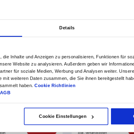
Details
NEU
K0489
, die Inhalte und Anzeigen zu personalisieren, Funktionen für so
 unsere Website zu analysieren. Außerdem geben wir Information
rtner für soziale Medien, Werbung und Analysen weiter. Unsere
e mit weiteren Daten zusammen, die Sie ihnen bereitgestellt ha
gesammelt haben.
Cookie Richtlinien
der Gelenkstück
Rohrverbinder Gelenk, Kunst
AGB
 mit Innenverzahnung
gerade für Rundrohre
Cookie Einstellungen
ab
2,90 €
DETAILS
zzgl. MwSt. 
sten
zzgl. Versandkosten