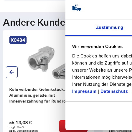
Andere Kunden kauften auch
Zustimmung
NEU
K0484
K2579
Wir verwenden Cookies
Die Cookies helfen uns dabei
können und die Zugriffe auf
unserer Website an unsere Pa
Informationen möglicherweis
Ihrer Nutzung der Dienste 
Rohrverbinder Gelenkstück,
Rohrverbin
Impressum
|
Datenschutz
|
Aluminium, gerade, mit
Aluminium,
Innenverzahnung für Rundrohre
ab
13,08 €
ab
13,83 €
DETAILS
zzgl. MwSt. 
zzgl. MwSt. 
zzgl. Versandkosten
zzgl. Versandko