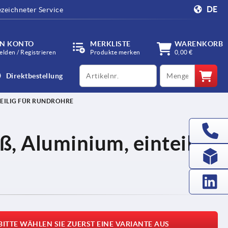
DE
zeichneter Service
IN KONTO
MERKLISTE
WARENKORB
lden / Registrieren
Produkte merken
0,00 €
productCode
qty
Direktbestellung
EILIG FÜR RUNDROHRE
, Aluminium, einteilig
BITTE WÄHLEN SIE ZUERST EINE VARIANTE AUS