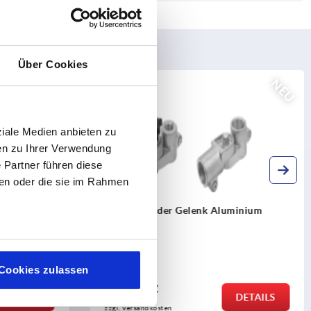
Über Cookies
NEU
NEU
K2578
ziale Medien anbieten zu
en zu Ihrer Verwendung
 Partner führen diese
ben oder die sie im Rahmen
stoff,
Rohrverbinder Gelenk Aluminium
Cookies zulassen
ab
30,44 €
DETAILS
DETAILS
zzgl. MwSt. 
zzgl. Versandkosten