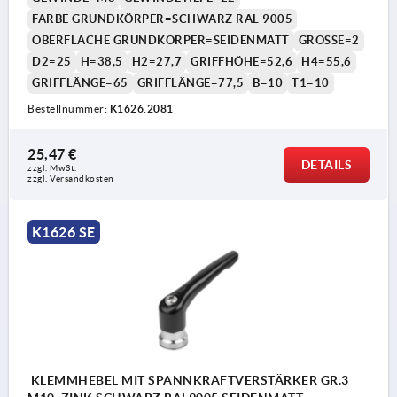
FARBE GRUNDKÖRPER=SCHWARZ RAL 9005
OBERFLÄCHE GRUNDKÖRPER=SEIDENMATT
GRÖSSE=2
D2=25
H=38,5
H2=27,7
GRIFFHÖHE=52,6
H4=55,6
GRIFFLÄNGE=65
GRIFFLÄNGE=77,5
B=10
T1=10
Bestellnummer:
K1626.2081
25,47 €
DETAILS
zzgl. MwSt. 
zzgl. Versandkosten
K1626 SE
KLEMMHEBEL MIT SPANNKRAFTVERSTÄRKER GR.3