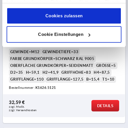
haben oder die sie im Rahmen Ihrer Nutzung der Dienste
gesammelt haben.
Cookie Richtlinien
Impressum
|
Datenschutz
|
AGB
Cookies zulassen
KLEMMHEBEL MIT SPANNKRAFTVERSTÄRKER GR.5
Cookie Einstellungen
M12, ZINK SCHWARZ RAL9005 SEIDENMATT,
KOMP:EDELSTAHL BLANK
GEWINDE=M12
GEWINDETIEFE=33
FARBE GRUNDKÖRPER=SCHWARZ RAL 9005
OBERFLÄCHE GRUNDKÖRPER=SEIDENMATT
GRÖSSE=5
D2=35
H=59,1
H2=41,9
GRIFFHÖHE=83
H4=87,5
GRIFFLÄNGE=110
GRIFFLÄNGE=127,5
B=15,4
T1=10
Bestellnummer:
K1626.5121
32,59 €
DETAILS
zzgl. MwSt. 
zzgl. Versandkosten