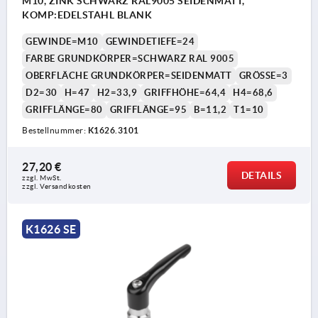
M10, ZINK SCHWARZ RAL9005 SEIDENMATT,
KOMP:EDELSTAHL BLANK
GEWINDE=M10
GEWINDETIEFE=24
FARBE GRUNDKÖRPER=SCHWARZ RAL 9005
OBERFLÄCHE GRUNDKÖRPER=SEIDENMATT
GRÖSSE=3
D2=30
H=47
H2=33,9
GRIFFHÖHE=64,4
H4=68,6
GRIFFLÄNGE=80
GRIFFLÄNGE=95
B=11,2
T1=10
Bestellnummer:
K1626.3101
27,20 €
DETAILS
zzgl. MwSt. 
zzgl. Versandkosten
K1626 SE