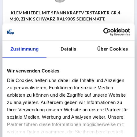
KLEMMHEBEL MIT SPANNKRAFTVERSTÄRKER GR.4
M10, ZINK SCHWARZ RAL9005 SEIDENMATT,
KOMP:EDELSTAHL BLANK
GEWINDE=M10
GEWINDETIEFE=27
FARBE GRUNDKÖRPER=SCHWARZ RAL 9005
Zustimmung
Details
Über Cookies
OBERFLÄCHE GRUNDKÖRPER=SEIDENMATT
GRÖSSE=4
D2=30
H=53,1
H2=37,2
GRIFFHÖHE=72,8
H4=77,3
GRIFFLÄNGE=95
GRIFFLÄNGE=110
B=13,2
T1=10
Wir verwenden Cookies
Bestellnummer:
K1626.4101
Die Cookies helfen uns dabei, die Inhalte und Anzeigen
zu personalisieren, Funktionen für soziale Medien
29,66 €
DETAILS
anbieten zu können und die Zugriffe auf unsere Website
zzgl. MwSt. 
zzgl. Versandkosten
zu analysieren. Außerdem geben wir Informationen zu
Ihrer Verwendung unserer Website an unsere Partner für
soziale Medien, Werbung und Analysen weiter. Unsere
K1626 SE
Partner führen diese Informationen möglicherweise mit
weiteren Daten zusammen, die Sie ihnen bereitgestellt