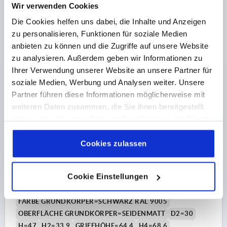
Wir verwenden Cookies
19,47 €
Die Cookies helfen uns dabei, die Inhalte und Anzeigen
DETAILS
zzgl. MwSt. 
zu personalisieren, Funktionen für soziale Medien
zzgl. Versandkosten
anbieten zu können und die Zugriffe auf unsere Website
zu analysieren. Außerdem geben wir Informationen zu
K1599
Ihrer Verwendung unserer Website an unsere Partner für
soziale Medien, Werbung und Analysen weiter. Unsere
Partner führen diese Informationen möglicherweise mit
weiteren Daten zusammen, die Sie ihnen bereitgestellt
haben oder die sie im Rahmen Ihrer Nutzung der Dienste
gesammelt haben.
Cookie Richtlinien
Impressum
|
Datenschutz
|
AGB
Cookies zulassen
KLEMMHEBEL MIT SPANNKRAFTVERSTÄRKER GR.3
M10X40, ZINK SCHWARZ RAL9005 SEIDENMATT,
KOMP:STAHL BRÜNIERT
Cookie Einstellungen
GEWINDE=M10
GEWINDELÄNGE=40
FARBE GRUNDKÖRPER=SCHWARZ RAL 9005
OBERFLÄCHE GRUNDKÖRPER=SEIDENMATT
D2=30
H=47
H2=33,9
GRIFFHÖHE=64,4
H4=68,6