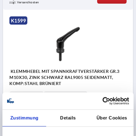
zzgl. Versandkosten
K1599
KLEMMHEBEL MIT SPANNKRAFTVERSTÄRKER GR.3
M10X30, ZINK SCHWARZ RAL9005 SEIDENMATT,
KOMP:STAHL BRÜNIERT
GEWINDE=M10
GEWINDELÄNGE=30
FARBE GRUNDKÖRPER=SCHWARZ RAL 9005
OBERFLÄCHE GRUNDKÖRPER=SEIDENMATT
D2=30
H=47
H2=33,9
GRIFFHÖHE=64,4
H4=68,6
Zustimmung
Details
Über Cookies
GRIFFLÄNGE=80
GRIFFLÄNGE=95
B=11,2
Bestellnummer:
K1599.3101X30