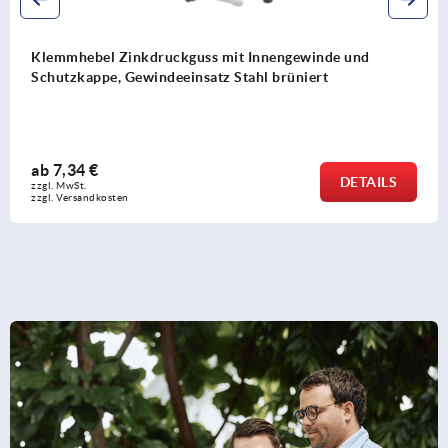
 Innengewinde und
Klemmhebel Stahl mit Außeng
ahl brüniert
Stahl brüniert
ab
7,54 €
DETAILS
zzgl. MwSt. 
zzgl. Versandkosten