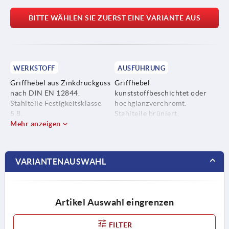
BITTE WÄHLEN SIE ZUERST EINE VARIANTE AUS
WERKSTOFF
AUSFÜHRUNG
Griffhebel aus Zinkdruckguss
Griffhebel
nach DIN EN 12844.
kunststoffbeschichtet oder
Stahlteile Festigkeitsklasse
hochglanzverchromt.
5.8.
Stahlteile brüniert.
Mehr anzeigen
Axial-Nadellager mit
gehärteten und geschliffenen
Anlagescheiben.
VARIANTENAUSWAHL
Artikel Auswahl eingrenzen
FILTER