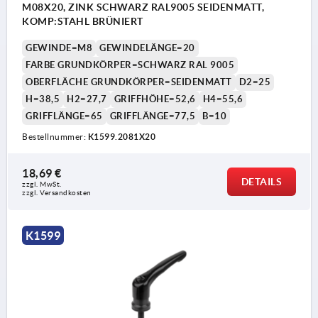
M08X20, ZINK SCHWARZ RAL9005 SEIDENMATT,
KOMP:STAHL BRÜNIERT
GEWINDE=M8
GEWINDELÄNGE=20
FARBE GRUNDKÖRPER=SCHWARZ RAL 9005
OBERFLÄCHE GRUNDKÖRPER=SEIDENMATT
D2=25
H=38,5
H2=27,7
GRIFFHÖHE=52,6
H4=55,6
GRIFFLÄNGE=65
GRIFFLÄNGE=77,5
B=10
Bestellnummer:
K1599.2081X20
18,69 €
DETAILS
zzgl. MwSt. 
zzgl. Versandkosten
K1599