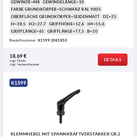
GEWINDE=M8
GEWINDELÄNGE=10
FARBE GRUNDKÖRPER=SCHWARZ RAL 9005
OBERFLÄCHE GRUNDKÖRPER=SEIDENMATT
D2=25
H=38,5
H2=27,7
GRIFFHÖHE=52,6
H4=55,6
GRIFFLÄNGE=65
GRIFFLÄNGE=77,5
B=10
Bestellnummer:
K1599.2081X10
1) Kegelkuppe DIN EN ISO 4753
18,69 €
DETAILS
zzgl. MwSt. 
zzgl. Versandkosten
K1599
KLEMMHEBEL MIT SPANNKRAFTVERSTÄRKER GR.2