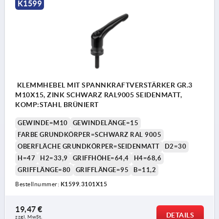
K1599
KLEMMHEBEL MIT SPANNKRAFTVERSTÄRKER GR.3
M10X15, ZINK SCHWARZ RAL9005 SEIDENMATT,
KOMP:STAHL BRÜNIERT
GEWINDE=M10
GEWINDELÄNGE=15
FARBE GRUNDKÖRPER=SCHWARZ RAL 9005
OBERFLÄCHE GRUNDKÖRPER=SEIDENMATT
D2=30
H=47
H2=33,9
GRIFFHÖHE=64,4
H4=68,6
GRIFFLÄNGE=80
GRIFFLÄNGE=95
B=11,2
Bestellnummer:
K1599.3101X15
19,47 €
DETAILS
zzgl. MwSt. 