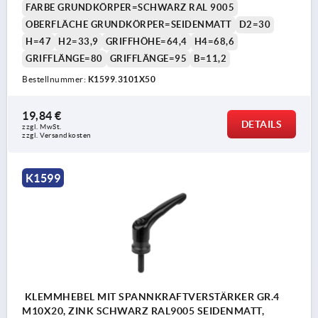
FARBE GRUNDKÖRPER=SCHWARZ RAL 9005
OBERFLÄCHE GRUNDKÖRPER=SEIDENMATT
D2=30
H=47
H2=33,9
GRIFFHÖHE=64,4
H4=68,6
GRIFFLÄNGE=80
GRIFFLÄNGE=95
B=11,2
Bestellnummer:
K1599.3101X50
19,84 €
DETAILS
zzgl. MwSt. 
zzgl. Versandkosten
K1599
KLEMMHEBEL MIT SPANNKRAFTVERSTÄRKER GR.4
M10X20, ZINK SCHWARZ RAL9005 SEIDENMATT,