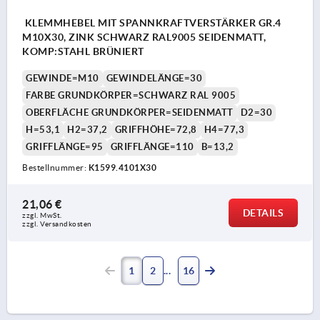
KLEMMHEBEL MIT SPANNKRAFTVERSTÄRKER GR.4
M10X30, ZINK SCHWARZ RAL9005 SEIDENMATT,
KOMP:STAHL BRÜNIERT
GEWINDE=M10
GEWINDELÄNGE=30
FARBE GRUNDKÖRPER=SCHWARZ RAL 9005
OBERFLÄCHE GRUNDKÖRPER=SEIDENMATT
D2=30
H=53,1
H2=37,2
GRIFFHÖHE=72,8
H4=77,3
GRIFFLÄNGE=95
GRIFFLÄNGE=110
B=13,2
Bestellnummer:
K1599.4101X30
21,06 €
DETAILS
zzgl. MwSt. 
zzgl. Versandkosten
1
2
16