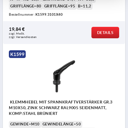
GRIFFLÄNGE=80
GRIFFLÄNGE=95
B=11,2
Bestellnummer:
K1599.3101X40
19,84 €
DETAILS
zzgl. MwSt. 
zzgl. Versandkosten
K1599
KLEMMHEBEL MIT SPANNKRAFTVERSTÄRKER GR.3
M10X50, ZINK SCHWARZ RAL9005 SEIDENMATT,
KOMP:STAHL BRÜNIERT
GEWINDE=M10
GEWINDELÄNGE=50