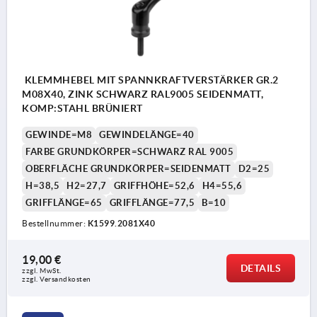
KLEMMHEBEL MIT SPANNKRAFTVERSTÄRKER GR.2
M08X40, ZINK SCHWARZ RAL9005 SEIDENMATT,
KOMP:STAHL BRÜNIERT
GEWINDE=M8
GEWINDELÄNGE=40
FARBE GRUNDKÖRPER=SCHWARZ RAL 9005
OBERFLÄCHE GRUNDKÖRPER=SEIDENMATT
D2=25
H=38,5
H2=27,7
GRIFFHÖHE=52,6
H4=55,6
GRIFFLÄNGE=65
GRIFFLÄNGE=77,5
B=10
Bestellnummer:
K1599.2081X40
19,00 €
DETAILS
zzgl. MwSt. 
zzgl. Versandkosten