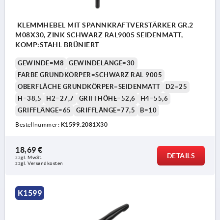
KLEMMHEBEL MIT SPANNKRAFTVERSTÄRKER GR.2
M08X30, ZINK SCHWARZ RAL9005 SEIDENMATT,
KOMP:STAHL BRÜNIERT
GEWINDE=M8
GEWINDELÄNGE=30
FARBE GRUNDKÖRPER=SCHWARZ RAL 9005
OBERFLÄCHE GRUNDKÖRPER=SEIDENMATT
D2=25
H=38,5
H2=27,7
GRIFFHÖHE=52,6
H4=55,6
GRIFFLÄNGE=65
GRIFFLÄNGE=77,5
B=10
Bestellnummer:
K1599.2081X30
18,69 €
DETAILS
zzgl. MwSt. 
zzgl. Versandkosten
K1599