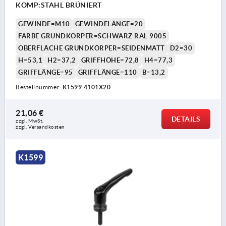
KOMP:STAHL BRÜNIERT
GEWINDE=M10
GEWINDELÄNGE=20
FARBE GRUNDKÖRPER=SCHWARZ RAL 9005
OBERFLÄCHE GRUNDKÖRPER=SEIDENMATT
D2=30
H=53,1
H2=37,2
GRIFFHÖHE=72,8
H4=77,3
GRIFFLÄNGE=95
GRIFFLÄNGE=110
B=13,2
Bestellnummer:
K1599.4101X20
21,06 €
DETAILS
zzgl. MwSt. 
zzgl. Versandkosten
K1599