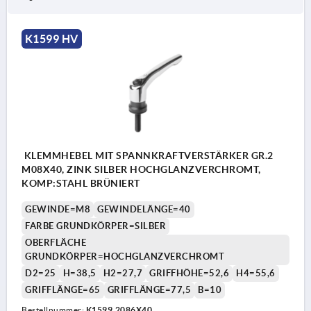
K1599 HV
KLEMMHEBEL MIT SPANNKRAFTVERSTÄRKER GR.2
M08X40, ZINK SILBER HOCHGLANZVERCHROMT,
KOMP:STAHL BRÜNIERT
GEWINDE=M8
GEWINDELÄNGE=40
FARBE GRUNDKÖRPER=SILBER
OBERFLÄCHE
GRUNDKÖRPER=HOCHGLANZVERCHROMT
D2=25
H=38,5
H2=27,7
GRIFFHÖHE=52,6
H4=55,6
GRIFFLÄNGE=65
GRIFFLÄNGE=77,5
B=10
Bestellnummer:
K1599.2086X40