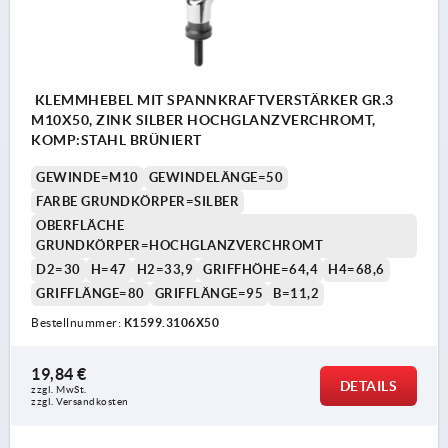
KLEMMHEBEL MIT SPANNKRAFTVERSTÄRKER GR.3
M10X50, ZINK SILBER HOCHGLANZVERCHROMT,
KOMP:STAHL BRÜNIERT
GEWINDE=M10
GEWINDELÄNGE=50
FARBE GRUNDKÖRPER=SILBER
OBERFLÄCHE
GRUNDKÖRPER=HOCHGLANZVERCHROMT
D2=30
H=47
H2=33,9
GRIFFHÖHE=64,4
H4=68,6
GRIFFLÄNGE=80
GRIFFLÄNGE=95
B=11,2
Bestellnummer:
K1599.3106X50
19,84 €
DETAILS
zzgl. MwSt. 
zzgl. Versandkosten