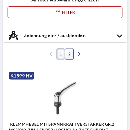
FILTER
Zeichnung ein- / ausblenden
1
2
K1599 HV
KLEMMHEBEL MIT SPANNKRAFTVERSTÄRKER GR.2
M08X10, ZINK SILBER HOCHGLANZVERCHROMT,