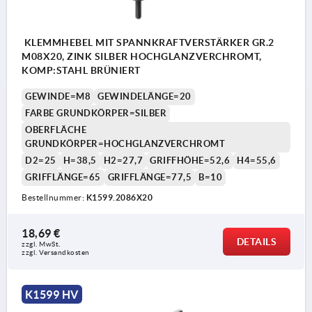
KLEMMHEBEL MIT SPANNKRAFTVERSTÄRKER GR.2
M08X20, ZINK SILBER HOCHGLANZVERCHROMT,
KOMP:STAHL BRÜNIERT
GEWINDE=M8
GEWINDELÄNGE=20
FARBE GRUNDKÖRPER=SILBER
OBERFLÄCHE
GRUNDKÖRPER=HOCHGLANZVERCHROMT
D2=25
H=38,5
H2=27,7
GRIFFHÖHE=52,6
H4=55,6
GRIFFLÄNGE=65
GRIFFLÄNGE=77,5
B=10
Bestellnummer:
K1599.2086X20
18,69 €
DETAILS
zzgl. MwSt. 
zzgl. Versandkosten
K1599 HV