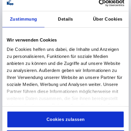
GEWINDE=M10
GEWINDELÄNGE=30
FARBE GRUNDKÖRPER=SILBER
OBERFLÄCHE
Zustimmung
Details
Über Cookies
GRUNDKÖRPER=HOCHGLANZVERCHROMT
D2=30
H=47
H2=33,9
GRIFFHÖHE=64,4
H4=68,6
GRIFFLÄNGE=80
GRIFFLÄNGE=95
B=11,2
Wir verwenden Cookies
Bestellnummer:
K1599.3106X30
Die Cookies helfen uns dabei, die Inhalte und Anzeigen
zu personalisieren, Funktionen für soziale Medien
19,47 €
anbieten zu können und die Zugriffe auf unsere Website
DETAILS
zzgl. MwSt. 
zu analysieren. Außerdem geben wir Informationen zu
zzgl. Versandkosten
Ihrer Verwendung unserer Website an unsere Partner für
soziale Medien, Werbung und Analysen weiter. Unsere
K1599 HV
Partner führen diese Informationen möglicherweise mit
weiteren Daten zusammen, die Sie ihnen bereitgestellt
haben oder die sie im Rahmen Ihrer Nutzung der Dienste
gesammelt haben.
Cookie Richtlinien
Impressum
|
Datenschutz
|
AGB
Cookies zulassen