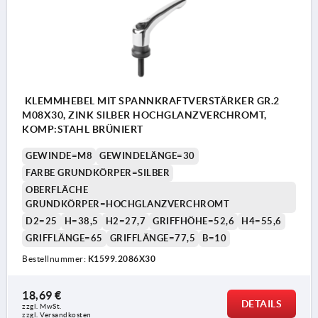
KLEMMHEBEL MIT SPANNKRAFTVERSTÄRKER GR.2
M08X30, ZINK SILBER HOCHGLANZVERCHROMT,
KOMP:STAHL BRÜNIERT
GEWINDE=M8
GEWINDELÄNGE=30
FARBE GRUNDKÖRPER=SILBER
OBERFLÄCHE
GRUNDKÖRPER=HOCHGLANZVERCHROMT
D2=25
H=38,5
H2=27,7
GRIFFHÖHE=52,6
H4=55,6
GRIFFLÄNGE=65
GRIFFLÄNGE=77,5
B=10
Bestellnummer:
K1599.2086X30
18,69 €
DETAILS
zzgl. MwSt. 
zzgl. Versandkosten