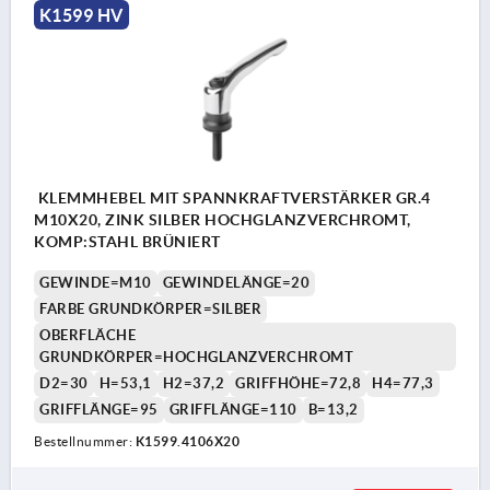
K1599 HV
KLEMMHEBEL MIT SPANNKRAFTVERSTÄRKER GR.4
M10X20, ZINK SILBER HOCHGLANZVERCHROMT,
KOMP:STAHL BRÜNIERT
GEWINDE=M10
GEWINDELÄNGE=20
FARBE GRUNDKÖRPER=SILBER
OBERFLÄCHE
GRUNDKÖRPER=HOCHGLANZVERCHROMT
D2=30
H=53,1
H2=37,2
GRIFFHÖHE=72,8
H4=77,3
GRIFFLÄNGE=95
GRIFFLÄNGE=110
B=13,2
Bestellnummer:
K1599.4106X20