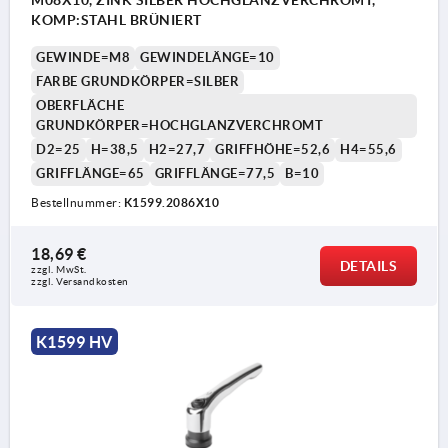
KOMP:STAHL BRÜNIERT
GEWINDE=M8
GEWINDELÄNGE=10
FARBE GRUNDKÖRPER=SILBER
OBERFLÄCHE
GRUNDKÖRPER=HOCHGLANZVERCHROMT
D2=25
H=38,5
H2=27,7
GRIFFHÖHE=52,6
H4=55,6
GRIFFLÄNGE=65
GRIFFLÄNGE=77,5
B=10
Bestellnummer:
K1599.2086X10
1) Kegelkuppe DIN EN ISO 4753
18,69 €
DETAILS
zzgl. MwSt. 
zzgl. Versandkosten
K1599 HV