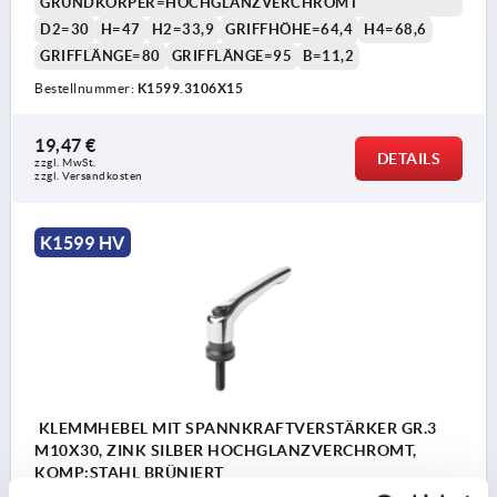
GRUNDKÖRPER=HOCHGLANZVERCHROMT
D2=30
H=47
H2=33,9
GRIFFHÖHE=64,4
H4=68,6
GRIFFLÄNGE=80
GRIFFLÄNGE=95
B=11,2
Bestellnummer:
K1599.3106X15
19,47 €
DETAILS
zzgl. MwSt. 
zzgl. Versandkosten
K1599 HV
KLEMMHEBEL MIT SPANNKRAFTVERSTÄRKER GR.3
M10X30, ZINK SILBER HOCHGLANZVERCHROMT,
KOMP:STAHL BRÜNIERT