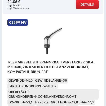
21,06 €
DETAILS
zzgl. MwSt. 
zzgl. Versandkosten
K1599 HV
KLEMMHEBEL MIT SPANNKRAFTVERSTÄRKER GR.4
M10X30, ZINK SILBER HOCHGLANZVERCHROMT,
KOMP:STAHL BRÜNIERT
GEWINDE=M10
GEWINDELÄNGE=30
FARBE GRUNDKÖRPER=SILBER
OBERFLÄCHE
GRUNDKÖRPER=HOCHGLANZVERCHROMT
D2=30
H=53,1
H2=37,2
GRIFFHÖHE=72,8
H4=77,3