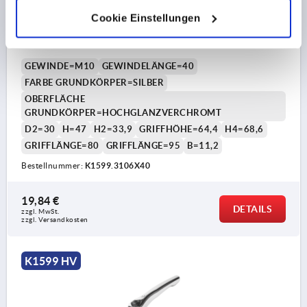
KLEMMHEBEL MIT SPANNKRAFTVERSTÄRKER GR.3
Cookie Einstellungen
M10X40, ZINK SILBER HOCHGLANZVERCHROMT,
KOMP:STAHL BRÜNIERT
GEWINDE=M10
GEWINDELÄNGE=40
FARBE GRUNDKÖRPER=SILBER
OBERFLÄCHE
GRUNDKÖRPER=HOCHGLANZVERCHROMT
D2=30
H=47
H2=33,9
GRIFFHÖHE=64,4
H4=68,6
GRIFFLÄNGE=80
GRIFFLÄNGE=95
B=11,2
Bestellnummer:
K1599.3106X40
19,84 €
DETAILS
zzgl. MwSt. 
zzgl. Versandkosten
K1599 HV