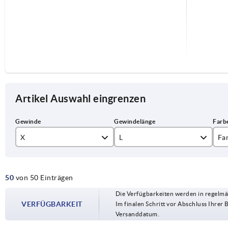
Artikel Auswahl eingrenzen
X
L
Fa
M6
15
re
50
von 50 Einträgen
M8
20
Die Verfügbarkeiten werden in regelmä
M10
25
VERFÜGBARKEIT
Im finalen Schritt vor Abschluss Ihrer 
Versanddatum.
30