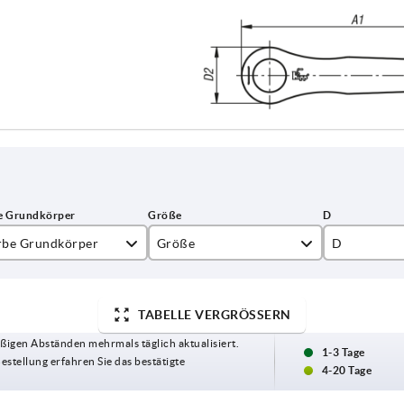
rbe Grundkörper
Größe
D
inorange RAL 2004
2
13,5
TABELLE VERGRÖSSERN
3
16
ßigen Abständen mehrmals täglich aktualisiert.
1-3 Tage
Bestellung erfahren Sie das bestätigte
4-20 Tage