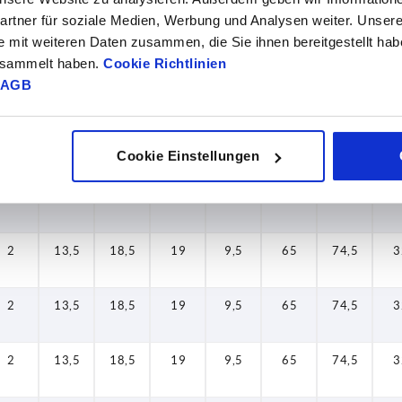
rtner für soziale Medien, Werbung und Analysen weiter. Unsere
2
13,5
18,5
19
9,5
65
74,5
3
e mit weiteren Daten zusammen, die Sie ihnen bereitgestellt ha
gesammelt haben.
Cookie Richtlinien
AGB
2
13,5
18,5
19
9,5
65
74,5
3
2
13,5
18,5
19
9,5
65
74,5
3
Cookie Einstellungen
2
13,5
18,5
19
9,5
65
74,5
3
2
13,5
18,5
19
9,5
65
74,5
3
2
13,5
18,5
19
9,5
65
74,5
3
2
13,5
18,5
19
9,5
65
74,5
3