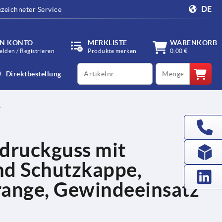
DE
zeichneter Service
IN KONTO
MERKLISTE
WARENKORB
lden / Registrieren
Produkte merken
0,00 €
productCode
qty
Direktbestellung
druckguss mit
d Schutzkappe,
range, Gewindeeinsatz