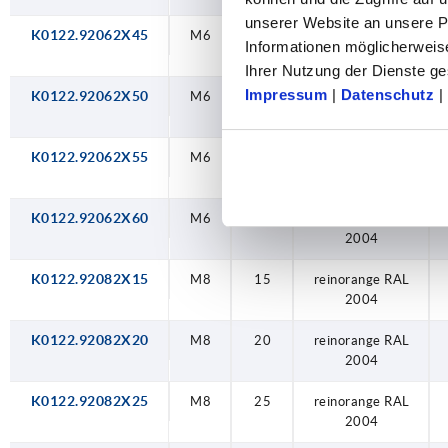
unserer Website an unsere Pa
K0122.92062X45
M6
45
reinorange RAL
Informationen möglicherweis
2004
Ihrer Nutzung der Dienste 
Impressum
|
Datenschutz
|
K0122.92062X50
M6
50
reinorange RAL
2004
K0122.92062X55
M6
55
reinorange RAL
2004
K0122.92062X60
M6
60
reinorange RAL
2004
K0122.92082X15
M8
15
reinorange RAL
2004
K0122.92082X20
M8
20
reinorange RAL
2004
K0122.92082X25
M8
25
reinorange RAL
2004