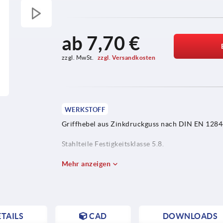
ab
7,70 €
zzgl. MwSt. 
zzgl. Versandkosten
WERKSTOFF
Griffhebel aus Zinkdruckguss nach DIN EN 1284
Stahlteile Festigkeitsklasse 5.8.
Schutzkappe aus Edelstahl 1.4305.
Mehr anzeigen
TAILS
CAD
DOWNLOADS