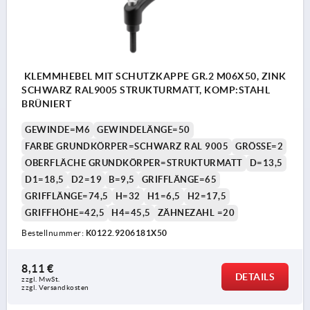
KLEMMHEBEL MIT SCHUTZKAPPE GR.2 M06X50, ZINK
SCHWARZ RAL9005 STRUKTURMATT, KOMP:STAHL
BRÜNIERT
GEWINDE=M6
GEWINDELÄNGE=50
FARBE GRUNDKÖRPER=SCHWARZ RAL 9005
GRÖSSE=2
OBERFLÄCHE GRUNDKÖRPER=STRUKTURMATT
D=13,5
D1=18,5
D2=19
B=9,5
GRIFFLÄNGE=65
GRIFFLÄNGE=74,5
H=32
H1=6,5
H2=17,5
GRIFFHÖHE=42,5
H4=45,5
ZÄHNEZAHL =20
Bestellnummer:
K0122.9206181X50
8,11 €
DETAILS
zzgl. MwSt. 
zzgl. Versandkosten