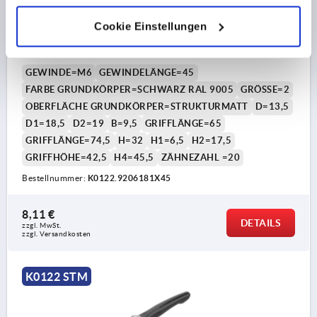
KLEMMHEBEL MIT SCHUTZKAPPE GR.2 M06X45, ZINK
Cookie Einstellungen
SCHWARZ RAL9005 STRUKTURMATT, KOMP:STAHL
BRÜNIERT
GEWINDE=M6
GEWINDELÄNGE=45
FARBE GRUNDKÖRPER=SCHWARZ RAL 9005
GRÖSSE=2
OBERFLÄCHE GRUNDKÖRPER=STRUKTURMATT
D=13,5
D1=18,5
D2=19
B=9,5
GRIFFLÄNGE=65
GRIFFLÄNGE=74,5
H=32
H1=6,5
H2=17,5
GRIFFHÖHE=42,5
H4=45,5
ZÄHNEZAHL =20
Bestellnummer:
K0122.9206181X45
8,11 €
DETAILS
zzgl. MwSt. 
zzgl. Versandkosten
K0122 STM