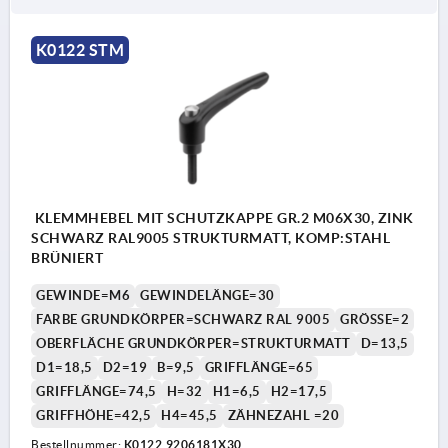
K0122 STM
KLEMMHEBEL MIT SCHUTZKAPPE GR.2 M06X30, ZINK
SCHWARZ RAL9005 STRUKTURMATT, KOMP:STAHL
BRÜNIERT
GEWINDE=M6
GEWINDELÄNGE=30
FARBE GRUNDKÖRPER=SCHWARZ RAL 9005
GRÖSSE=2
OBERFLÄCHE GRUNDKÖRPER=STRUKTURMATT
D=13,5
D1=18,5
D2=19
B=9,5
GRIFFLÄNGE=65
GRIFFLÄNGE=74,5
H=32
H1=6,5
H2=17,5
GRIFFHÖHE=42,5
H4=45,5
ZÄHNEZAHL =20
Bestellnummer:
K0122.9206181X30