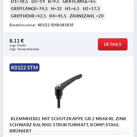
D1=18,5
D2=19
B=9,5
GRIFFLÄNGE=65
GRIFFLÄNGE=74,5
H=32
H1=6,5
H2=17,5
GRIFFHÖHE=42,5
H4=45,5
ZÄHNEZAHL =20
Bestellnummer:
K0122.9206181X35
8,11 €
DETAILS
zzgl. MwSt. 
zzgl. Versandkosten
K0122 STM
KLEMMHEBEL MIT SCHUTZKAPPE GR.2 M06X40, ZINK
SCHWARZ RAL9005 STRUKTURMATT, KOMP:STAHL
BRÜNIERT