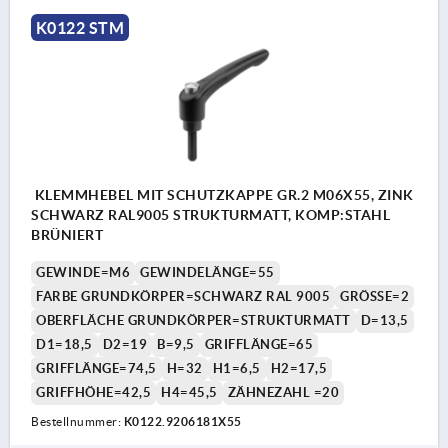
K0122 STM
KLEMMHEBEL MIT SCHUTZKAPPE GR.2 M06X55, ZINK
SCHWARZ RAL9005 STRUKTURMATT, KOMP:STAHL
BRÜNIERT
GEWINDE=M6
GEWINDELÄNGE=55
FARBE GRUNDKÖRPER=SCHWARZ RAL 9005
GRÖSSE=2
OBERFLÄCHE GRUNDKÖRPER=STRUKTURMATT
D=13,5
D1=18,5
D2=19
B=9,5
GRIFFLÄNGE=65
GRIFFLÄNGE=74,5
H=32
H1=6,5
H2=17,5
GRIFFHÖHE=42,5
H4=45,5
ZÄHNEZAHL =20
Bestellnummer:
K0122.9206181X55