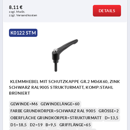
8,11 €
DETAILS
zzgl. MwSt. 
zzgl. Versandkosten
K0122 STM
KLEMMHEBEL MIT SCHUTZKAPPE GR.2 M06X60, ZINK
SCHWARZ RAL9005 STRUKTURMATT, KOMP:STAHL
BRÜNIERT
GEWINDE=M6
GEWINDELÄNGE=60
FARBE GRUNDKÖRPER=SCHWARZ RAL 9005
GRÖSSE=2
OBERFLÄCHE GRUNDKÖRPER=STRUKTURMATT
D=13,5
D1=18,5
D2=19
B=9,5
GRIFFLÄNGE=65