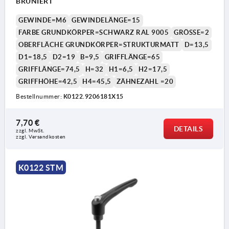
BRÜNIERT
GEWINDE=M6
GEWINDELÄNGE=15
FARBE GRUNDKÖRPER=SCHWARZ RAL 9005
GRÖSSE=2
OBERFLÄCHE GRUNDKÖRPER=STRUKTURMATT
D=13,5
D1=18,5
D2=19
B=9,5
GRIFFLÄNGE=65
GRIFFLÄNGE=74,5
H=32
H1=6,5
H2=17,5
GRIFFHÖHE=42,5
H4=45,5
ZÄHNEZAHL =20
Bestellnummer:
K0122.9206181X15
1) Kegelkuppe DIN EN ISO 4753
7,70 €
DETAILS
zzgl. MwSt. 
zzgl. Versandkosten
K0122 STM