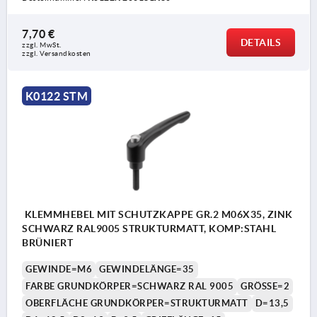
7,70 €
DETAILS
zzgl. MwSt. 
zzgl. Versandkosten
K0122 STM
KLEMMHEBEL MIT SCHUTZKAPPE GR.2 M06X35, ZINK
SCHWARZ RAL9005 STRUKTURMATT, KOMP:STAHL
BRÜNIERT
GEWINDE=M6
GEWINDELÄNGE=35
FARBE GRUNDKÖRPER=SCHWARZ RAL 9005
GRÖSSE=2
OBERFLÄCHE GRUNDKÖRPER=STRUKTURMATT
D=13,5