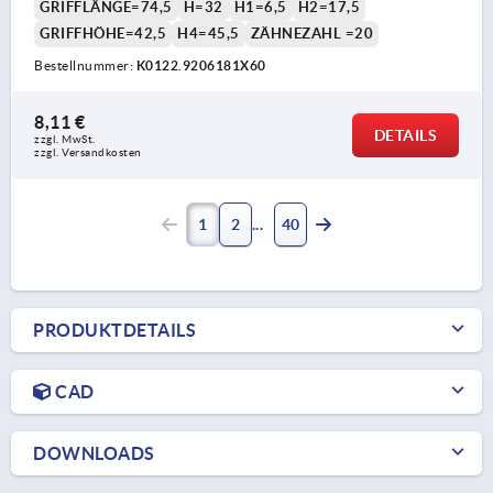
GRIFFLÄNGE=74,5
H=32
H1=6,5
H2=17,5
GRIFFHÖHE=42,5
H4=45,5
ZÄHNEZAHL =20
Bestellnummer:
K0122.9206181X60
8,11 €
DETAILS
zzgl. MwSt. 
zzgl. Versandkosten
1
2
40
PRODUKTDETAILS
CAD
DOWNLOADS