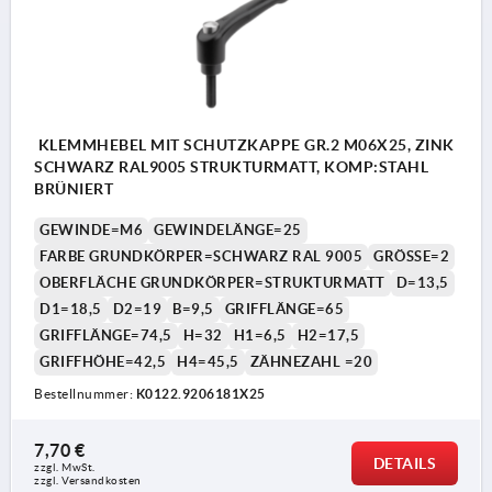
KLEMMHEBEL MIT SCHUTZKAPPE GR.2 M06X25, ZINK
SCHWARZ RAL9005 STRUKTURMATT, KOMP:STAHL
BRÜNIERT
GEWINDE=M6
GEWINDELÄNGE=25
FARBE GRUNDKÖRPER=SCHWARZ RAL 9005
GRÖSSE=2
OBERFLÄCHE GRUNDKÖRPER=STRUKTURMATT
D=13,5
D1=18,5
D2=19
B=9,5
GRIFFLÄNGE=65
GRIFFLÄNGE=74,5
H=32
H1=6,5
H2=17,5
GRIFFHÖHE=42,5
H4=45,5
ZÄHNEZAHL =20
Bestellnummer:
K0122.9206181X25
7,70 €
DETAILS
zzgl. MwSt. 
zzgl. Versandkosten