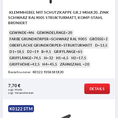
KLEMMHEBEL MIT SCHUTZKAPPE GR.2 M06X20, ZINK
SCHWARZ RAL9005 STRUKTURMATT, KOMP:STAHL
BRÜNIERT
GEWINDE=M6
GEWINDELÄNGE=20
FARBE GRUNDKÖRPER=SCHWARZ RAL 9005
GRÖSSE=2
OBERFLÄCHE GRUNDKÖRPER=STRUKTURMATT
D=13,5
D1=18,5
D2=19
B=9,5
GRIFFLÄNGE=65
GRIFFLÄNGE=74,5
H=32
H1=6,5
H2=17,5
GRIFFHÖHE=42,5
H4=45,5
ZÄHNEZAHL =20
Bestellnummer:
K0122.9206181X20
7,70 €
DETAILS
zzgl. MwSt. 
zzgl. Versandkosten
K0122 STM