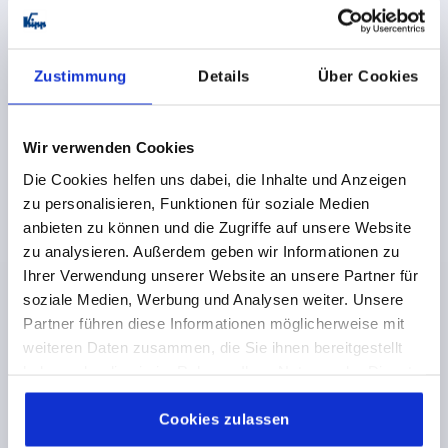
GEWINDE=M6
GEWINDELÄNGE=40
FARBE GRUNDKÖRPER=SCHWARZ RAL 9005
GRÖSSE=2
OBERFLÄCHE GRUNDKÖRPER=STRUKTURMATT
D=13,5
Zustimmung
Details
Über Cookies
D1=18,5
D2=19
B=9,5
GRIFFLÄNGE=65
GRIFFLÄNGE=74,5
H=32
H1=6,5
H2=17,5
GRIFFHÖHE=42,5
H4=45,5
ZÄHNEZAHL =20
Wir verwenden Cookies
Bestellnummer:
K0122.9206181X40
Die Cookies helfen uns dabei, die Inhalte und Anzeigen
zu personalisieren, Funktionen für soziale Medien
8,11 €
anbieten zu können und die Zugriffe auf unsere Website
DETAILS
zzgl. MwSt. 
zzgl. Versandkosten
zu analysieren. Außerdem geben wir Informationen zu
Ihrer Verwendung unserer Website an unsere Partner für
soziale Medien, Werbung und Analysen weiter. Unsere
K0122 STM
Partner führen diese Informationen möglicherweise mit
weiteren Daten zusammen, die Sie ihnen bereitgestellt
haben oder die sie im Rahmen Ihrer Nutzung der Dienste
gesammelt haben.
Cookie Richtlinien
Impressum
|
Datenschutz
|
AGB
Cookies zulassen