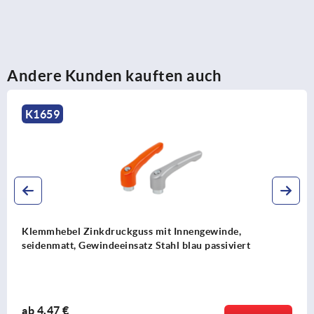
Andere Kunden kauften auch
K1743
de,
Klemmhebel Kunststoff visuell-detektierb
viert
Außengewinde, Gewindeeinsatz Edelstahl
ab
10,38 €