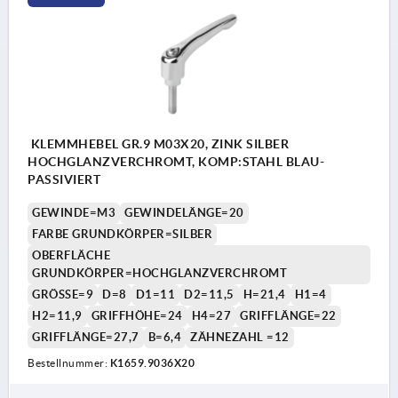
KLEMMHEBEL GR.9 M03X20, ZINK SILBER
HOCHGLANZVERCHROMT, KOMP:STAHL BLAU-
PASSIVIERT
GEWINDE=M3
GEWINDELÄNGE=20
FARBE GRUNDKÖRPER=SILBER
OBERFLÄCHE
GRUNDKÖRPER=HOCHGLANZVERCHROMT
GRÖSSE=9
D=8
D1=11
D2=11,5
H=21,4
H1=4
H2=11,9
GRIFFHÖHE=24
H4=27
GRIFFLÄNGE=22
GRIFFLÄNGE=27,7
B=6,4
ZÄHNEZAHL =12
Bestellnummer:
K1659.9036X20