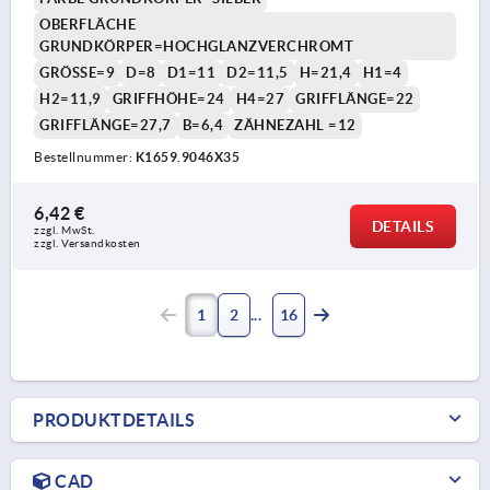
OBERFLÄCHE
GRUNDKÖRPER=HOCHGLANZVERCHROMT
GRÖSSE=9
D=8
D1=11
D2=11,5
H=21,4
H1=4
H2=11,9
GRIFFHÖHE=24
H4=27
GRIFFLÄNGE=22
GRIFFLÄNGE=27,7
B=6,4
ZÄHNEZAHL =12
Bestellnummer:
K1659.9046X35
6,42 €
DETAILS
zzgl. MwSt. 
zzgl. Versandkosten
1
2
16
PRODUKTDETAILS
CAD