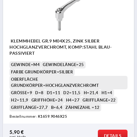
KLEMMHEBEL GR.9 M04X25, ZINK SILBER
HOCHGLANZVERCHROMT, KOMP:STAHL BLAU-
PASSIVIERT
GEWINDE=M4
GEWINDELÄNGE=25
FARBE GRUNDKÖRPER=SILBER
OBERFLÄCHE
GRUNDKÖRPER=HOCHGLANZVERCHROMT
GRÖSSE=9
D=8
D1=11
D2=11,5
H=21,4
H1=4
H2=11,9
GRIFFHÖHE=24
H4=27
GRIFFLÄNGE=22
GRIFFLÄNGE=27,7
B=6,4
ZÄHNEZAHL =12
Bestellnummer:
K1659.9046X25
5,90 €
DETAILS
zzgl. MwSt. 