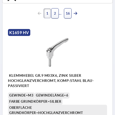
1
2
16
K1659 HV
KLEMMHEBEL GR.9 M03X6, ZINK SILBER
HOCHGLANZVERCHROMT, KOMP:STAHL BLAU-
PASSIVIERT
GEWINDE=M3
GEWINDELÄNGE=6
FARBE GRUNDKÖRPER=SILBER
OBERFLÄCHE
GRUNDKÖRPER=HOCHGLANZVERCHROMT