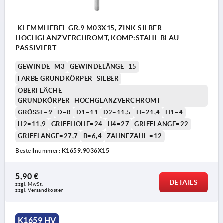
KLEMMHEBEL GR.9 M03X15, ZINK SILBER
HOCHGLANZVERCHROMT, KOMP:STAHL BLAU-
PASSIVIERT
GEWINDE=M3
GEWINDELÄNGE=15
FARBE GRUNDKÖRPER=SILBER
OBERFLÄCHE
GRUNDKÖRPER=HOCHGLANZVERCHROMT
GRÖSSE=9
D=8
D1=11
D2=11,5
H=21,4
H1=4
H2=11,9
GRIFFHÖHE=24
H4=27
GRIFFLÄNGE=22
GRIFFLÄNGE=27,7
B=6,4
ZÄHNEZAHL =12
Bestellnummer:
K1659.9036X15
5,90 €
DETAILS
zzgl. MwSt. 
zzgl. Versandkosten
K1659 HV