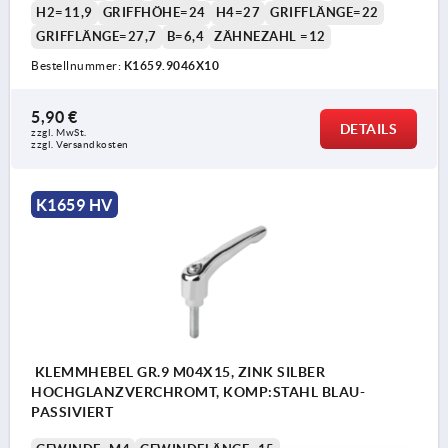
H2=11,9
GRIFFHÖHE=24
H4=27
GRIFFLÄNGE=22
GRIFFLÄNGE=27,7
B=6,4
ZÄHNEZAHL =12
Bestellnummer:
K1659.9046X10
5,90 €
DETAILS
zzgl. MwSt. 
zzgl. Versandkosten
K1659 HV
KLEMMHEBEL GR.9 M04X15, ZINK SILBER
HOCHGLANZVERCHROMT, KOMP:STAHL BLAU-
PASSIVIERT