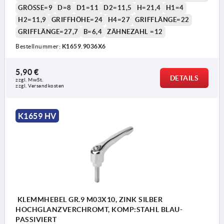
GRÖSSE=9
D=8
D1=11
D2=11,5
H=21,4
H1=4
H2=11,9
GRIFFHÖHE=24
H4=27
GRIFFLÄNGE=22
GRIFFLÄNGE=27,7
B=6,4
ZÄHNEZAHL =12
1) Kegelkuppe DIN EN ISO 4753
Bestellnummer:
K1659.9036X6
5,90 €
DETAILS
zzgl. MwSt. 
zzgl. Versandkosten
K1659 HV
KLEMMHEBEL GR.9 M03X10, ZINK SILBER
HOCHGLANZVERCHROMT, KOMP:STAHL BLAU-
PASSIVIERT