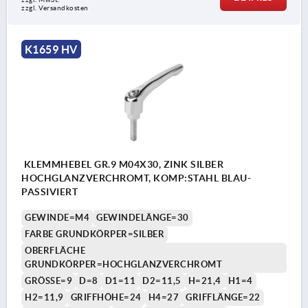
zzgl. Versandkosten
K1659 HV
KLEMMHEBEL GR.9 M04X30, ZINK SILBER
HOCHGLANZVERCHROMT, KOMP:STAHL BLAU-
PASSIVIERT
GEWINDE=M4
GEWINDELÄNGE=30
FARBE GRUNDKÖRPER=SILBER
OBERFLÄCHE
GRUNDKÖRPER=HOCHGLANZVERCHROMT
GRÖSSE=9
D=8
D1=11
D2=11,5
H=21,4
H1=4
H2=11,9
GRIFFHÖHE=24
H4=27
GRIFFLÄNGE=22