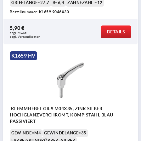
GRIFFLÄNGE=27,7
B=6,4
ZÄHNEZAHL =12
Bestellnummer:
K1659.9046X30
5,90 €
DETAILS
zzgl. MwSt. 
zzgl. Versandkosten
K1659 HV
KLEMMHEBEL GR.9 M04X35, ZINK SILBER
HOCHGLANZVERCHROMT, KOMP:STAHL BLAU-
PASSIVIERT
GEWINDE=M4
GEWINDELÄNGE=35
FARBE GRUNDKÖRPER=SILBER