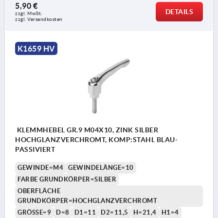
5,90 €
DETAILS
zzgl. MwSt. 
zzgl. Versandkosten
K1659 HV
KLEMMHEBEL GR.9 M04X10, ZINK SILBER
HOCHGLANZVERCHROMT, KOMP:STAHL BLAU-
PASSIVIERT
GEWINDE=M4
GEWINDELÄNGE=10
FARBE GRUNDKÖRPER=SILBER
OBERFLÄCHE
GRUNDKÖRPER=HOCHGLANZVERCHROMT
GRÖSSE=9
D=8
D1=11
D2=11,5
H=21,4
H1=4