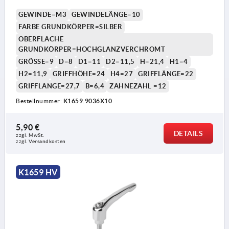
GEWINDE=M3
GEWINDELÄNGE=10
FARBE GRUNDKÖRPER=SILBER
OBERFLÄCHE
GRUNDKÖRPER=HOCHGLANZVERCHROMT
GRÖSSE=9
D=8
D1=11
D2=11,5
H=21,4
H1=4
H2=11,9
GRIFFHÖHE=24
H4=27
GRIFFLÄNGE=22
GRIFFLÄNGE=27,7
B=6,4
ZÄHNEZAHL =12
Bestellnummer:
K1659.9036X10
5,90 €
DETAILS
zzgl. MwSt. 
zzgl. Versandkosten
K1659 HV