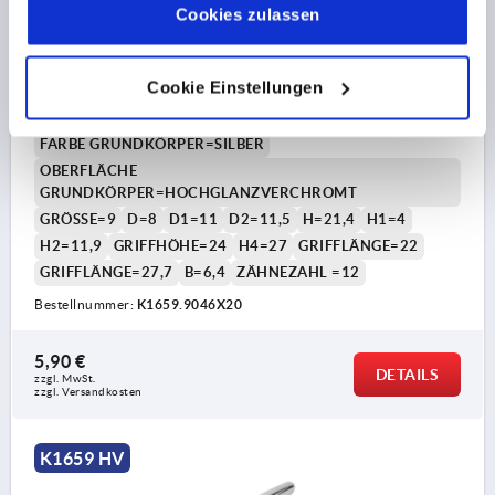
Impressum
|
Datenschutz
|
AGB
Cookies zulassen
KLEMMHEBEL GR.9 M04X20, ZINK SILBER
HOCHGLANZVERCHROMT, KOMP:STAHL BLAU-
PASSIVIERT
Cookie Einstellungen
GEWINDE=M4
GEWINDELÄNGE=20
FARBE GRUNDKÖRPER=SILBER
OBERFLÄCHE
GRUNDKÖRPER=HOCHGLANZVERCHROMT
GRÖSSE=9
D=8
D1=11
D2=11,5
H=21,4
H1=4
H2=11,9
GRIFFHÖHE=24
H4=27
GRIFFLÄNGE=22
GRIFFLÄNGE=27,7
B=6,4
ZÄHNEZAHL =12
Bestellnummer:
K1659.9046X20
5,90 €
DETAILS
zzgl. MwSt. 
zzgl. Versandkosten
K1659 HV