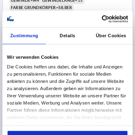
GEWINDE=M4
GEWINDELÄNGE=15
FARBE GRUNDKÖRPER=SILBER
OBERFLÄCHE
GRUNDKÖRPER=HOCHGLANZVERCHROMT
GRÖSSE=9
D=8
D1=11
D2=11,5
H=21,4
H1=4
Zustimmung
Details
Über Cookies
H2=11,9
GRIFFHÖHE=24
H4=27
GRIFFLÄNGE=22
GRIFFLÄNGE=27,7
B=6,4
ZÄHNEZAHL =12
Bestellnummer:
K1659.9046X15
Wir verwenden Cookies
Die Cookies helfen uns dabei, die Inhalte und Anzeigen
5,90 €
DETAILS
zzgl. MwSt. 
zu personalisieren, Funktionen für soziale Medien
zzgl. Versandkosten
anbieten zu können und die Zugriffe auf unsere Website
zu analysieren. Außerdem geben wir Informationen zu
K1659 HV
Ihrer Verwendung unserer Website an unsere Partner für
soziale Medien, Werbung und Analysen weiter. Unsere
Partner führen diese Informationen möglicherweise mit
weiteren Daten zusammen, die Sie ihnen bereitgestellt
haben oder die sie im Rahmen Ihrer Nutzung der Dienste
gesammelt haben.
Cookie Richtlinien