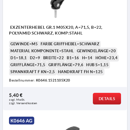
EXZENTERHEBEL GR.1 M05X20, A=71,5, B=22,
POLYAMID SCHWARZ, KOMP:STAHL
GEWINDE=M5
FARBE GRIFFHEBEL=SCHWARZ
MATERIAL KOMPONENTE=STAHL
GEWINDELÄNGE=20
D1=18,1
D2=9
BREITE=22
B1=16
H=14
HÖHE=23,4
GRIFFLÄNGE=71,5
GRIFFLÄNGE=79,6
HUB S=1,15
SPANNKRAFT F KN=2,5
HANDKRAFT FH N=125
Bestellnummer:
K0646.1521105X20
5,40 €
DETAILS
zzgl. MwSt. 
zzgl. Versandkosten
K0646 AG