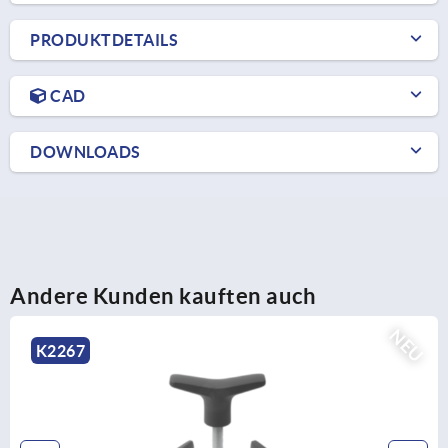
PRODUKTDETAILS
CAD
DOWNLOADS
Andere Kunden kauften auch
U
N
K2266