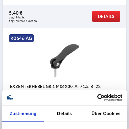
5,40 €
DETAILS
zzgl. MwSt. 
zzgl. Versandkosten
K0646 AG
EXZENTERHEBEL GR.1 M06X30, A=71,5, B=22,
POLYAMID SCHWARZ, KOMP:STAHL
GEWINDE=M6
FARBE GRIFFHEBEL=SCHWARZ
MATERIAL KOMPONENTE=STAHL
GEWINDELÄNGE=30
Zustimmung
Details
Über Cookies
D1=18,1
D2=9
BREITE=22
B1=16
H=14
HÖHE=23,4
GRIFFLÄNGE=71,5
GRIFFLÄNGE=79,6
HUB S=1,15