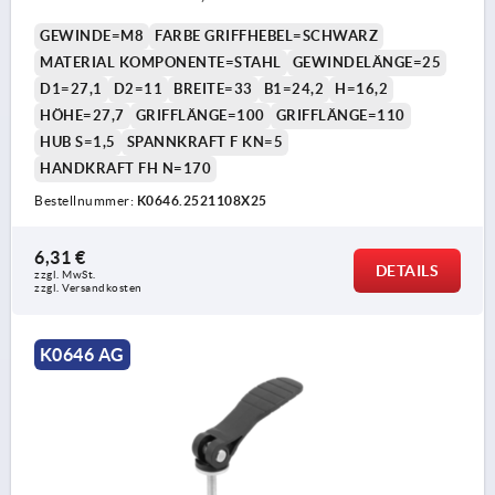
GEWINDE=M8
FARBE GRIFFHEBEL=SCHWARZ
MATERIAL KOMPONENTE=STAHL
GEWINDELÄNGE=25
D1=27,1
D2=11
BREITE=33
B1=24,2
H=16,2
HÖHE=27,7
GRIFFLÄNGE=100
GRIFFLÄNGE=110
HUB S=1,5
SPANNKRAFT F KN=5
HANDKRAFT FH N=170
Bestellnummer:
K0646.2521108X25
6,31 €
DETAILS
zzgl. MwSt. 
zzgl. Versandkosten
K0646 AG