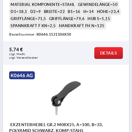
MATERIAL KOMPONENTE=STAHL
GEWINDELÄNGE=50
D1=18,1
D2=9
BREITE=22
B1=16
H=14
HÖHE=23,4
GRIFFLÄNGE=71,5
GRIFFLÄNGE=79,6
HUB S=1,15
SPANNKRAFT F KN=2,5
HANDKRAFT FH N=125
Bestellnummer:
K0646.1521106X50
5,74 €
DETAILS
zzgl. MwSt. 
zzgl. Versandkosten
K0646 AG
EXZENTERHEBEL GR.2 M08X25, A=100, B=33,
POLYAMID SCHWARZ, KOMP:STAHL