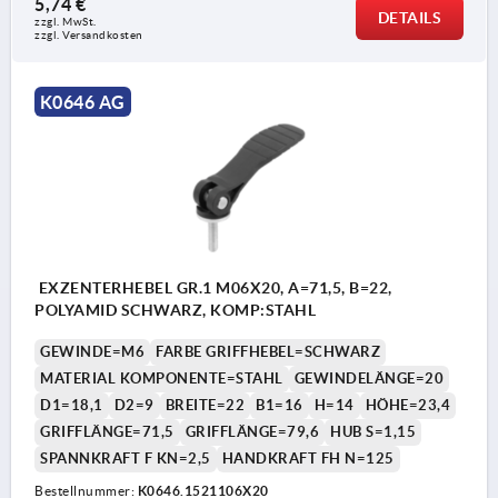
5,74 €
DETAILS
zzgl. MwSt. 
zzgl. Versandkosten
K0646 AG
EXZENTERHEBEL GR.1 M06X20, A=71,5, B=22,
POLYAMID SCHWARZ, KOMP:STAHL
GEWINDE=M6
FARBE GRIFFHEBEL=SCHWARZ
MATERIAL KOMPONENTE=STAHL
GEWINDELÄNGE=20
D1=18,1
D2=9
BREITE=22
B1=16
H=14
HÖHE=23,4
GRIFFLÄNGE=71,5
GRIFFLÄNGE=79,6
HUB S=1,15
SPANNKRAFT F KN=2,5
HANDKRAFT FH N=125
Bestellnummer:
K0646.1521106X20