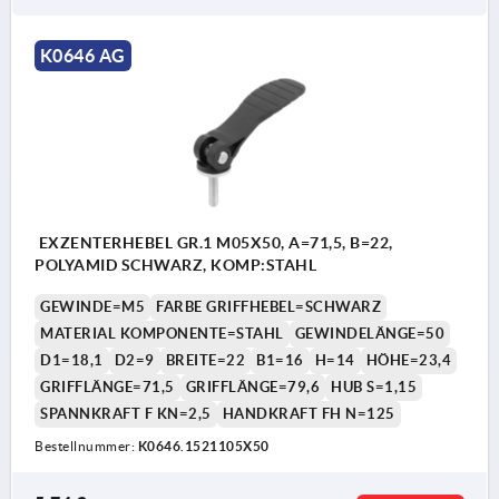
K0646 AG
EXZENTERHEBEL GR.1 M05X50, A=71,5, B=22,
POLYAMID SCHWARZ, KOMP:STAHL
GEWINDE=M5
FARBE GRIFFHEBEL=SCHWARZ
MATERIAL KOMPONENTE=STAHL
GEWINDELÄNGE=50
D1=18,1
D2=9
BREITE=22
B1=16
H=14
HÖHE=23,4
GRIFFLÄNGE=71,5
GRIFFLÄNGE=79,6
HUB S=1,15
SPANNKRAFT F KN=2,5
HANDKRAFT FH N=125
Bestellnummer:
K0646.1521105X50