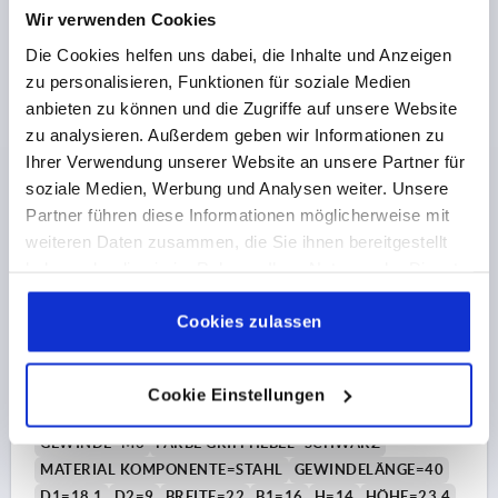
SPANNKRAFT F KN=2,5
HANDKRAFT FH N=125
Wir verwenden Cookies
Bestellnummer:
K0646.1521106X30
Die Cookies helfen uns dabei, die Inhalte und Anzeigen
zu personalisieren, Funktionen für soziale Medien
5,40 €
anbieten zu können und die Zugriffe auf unsere Website
DETAILS
zzgl. MwSt. 
zzgl. Versandkosten
zu analysieren. Außerdem geben wir Informationen zu
Ihrer Verwendung unserer Website an unsere Partner für
soziale Medien, Werbung und Analysen weiter. Unsere
K0646 AG
Partner führen diese Informationen möglicherweise mit
weiteren Daten zusammen, die Sie ihnen bereitgestellt
haben oder die sie im Rahmen Ihrer Nutzung der Dienste
gesammelt haben.
Cookie Richtlinien
Impressum
|
Datenschutz
|
AGB
Cookies zulassen
EXZENTERHEBEL GR.1 M06X40, A=71,5, B=22,
Cookie Einstellungen
POLYAMID SCHWARZ, KOMP:STAHL
GEWINDE=M6
FARBE GRIFFHEBEL=SCHWARZ
MATERIAL KOMPONENTE=STAHL
GEWINDELÄNGE=40
D1=18,1
D2=9
BREITE=22
B1=16
H=14
HÖHE=23,4