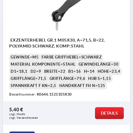
EXZENTERHEBEL GR.1 M05X30, A=71,5, B=22,
POLYAMID SCHWARZ, KOMP:STAHL
GEWINDE=M5
FARBE GRIFFHEBEL=SCHWARZ
MATERIAL KOMPONENTE=STAHL
GEWINDELÄNGE=30
D1=18,1
D2=9
BREITE=22
B1=16
H=14
HÖHE=23,4
GRIFFLÄNGE=71,5
GRIFFLÄNGE=79,6
HUB S=1,15
SPANNKRAFT F KN=2,5
HANDKRAFT FH N=125
Bestellnummer:
K0646.1521105X30
5,40 €
DETAILS
zzgl. MwSt. 
zzgl. Versandkosten