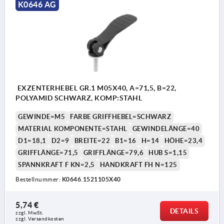
K0646 AG
EXZENTERHEBEL GR.1 M05X40, A=71,5, B=22,
POLYAMID SCHWARZ, KOMP:STAHL
GEWINDE=M5
FARBE GRIFFHEBEL=SCHWARZ
MATERIAL KOMPONENTE=STAHL
GEWINDELÄNGE=40
D1=18,1
D2=9
BREITE=22
B1=16
H=14
HÖHE=23,4
GRIFFLÄNGE=71,5
GRIFFLÄNGE=79,6
HUB S=1,15
SPANNKRAFT F KN=2,5
HANDKRAFT FH N=125
Bestellnummer:
K0646.1521105X40
5,74 €
DETAILS
zzgl. MwSt. 
zzgl. Versandkosten