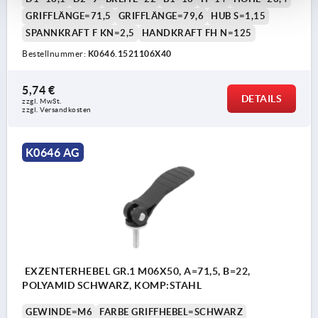
GRIFFLÄNGE=71,5
GRIFFLÄNGE=79,6
HUB S=1,15
SPANNKRAFT F KN=2,5
HANDKRAFT FH N=125
Bestellnummer:
K0646.1521106X40
5,74 €
DETAILS
zzgl. MwSt. 
zzgl. Versandkosten
K0646 AG
EXZENTERHEBEL GR.1 M06X50, A=71,5, B=22,
POLYAMID SCHWARZ, KOMP:STAHL
GEWINDE=M6
FARBE GRIFFHEBEL=SCHWARZ