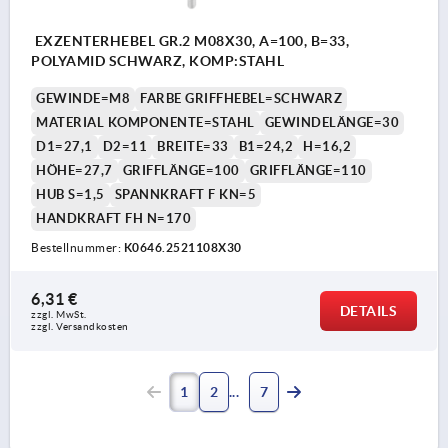
EXZENTERHEBEL GR.2 M08X30, A=100, B=33,
POLYAMID SCHWARZ, KOMP:STAHL
GEWINDE=M8
FARBE GRIFFHEBEL=SCHWARZ
MATERIAL KOMPONENTE=STAHL
GEWINDELÄNGE=30
D1=27,1
D2=11
BREITE=33
B1=24,2
H=16,2
HÖHE=27,7
GRIFFLÄNGE=100
GRIFFLÄNGE=110
HUB S=1,5
SPANNKRAFT F KN=5
HANDKRAFT FH N=170
Bestellnummer:
K0646.2521108X30
6,31 €
DETAILS
zzgl. MwSt. 
zzgl. Versandkosten
1
2
7